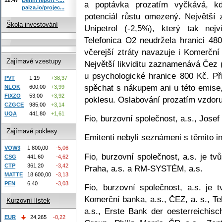
a poptávka prozatím vyčkává, k
paiza.io/projec...
potenciál růstu omezený. Největší
Škola investování
Unipetrol (-2,5%), který tak nejv
Telefonica O2 neudržela hranici 48
včerejší ztráty navazuje i Komerční
Zajímavé vzestupy
Největší likviditu zaznamenává Čez (
u psychologické hranice 800 Kč. Př
PVT
1,19
+38,37
spěchat s nákupem ani u této emise,
NLOK
600,00
+3,99
FIXZO
53,00
+3,92
poklesu. Oslabování prozatím vzdoruj
CZGCE
985,00
+3,14
UQA
441,80
+1,61
Fio, burzovní společnost, a.s., Jose
Zajímavé poklesy
Emitenti nebyli seznámeni s těmito i
VOW3
1 800,00
-5,06
Fio, burzovní společnost, a.s. je t
CSG
441,60
-4,62
CTP
361,20
-3,42
Praha, a.s. a RM-SYSTÉM, a.s.
MATTE
18 600,00
-3,13
PEN
6,40
-3,03
Fio, burzovní společnost, a.s. je 
Komerční banka, a.s., ČEZ, a. s., T
Kurzovní lístek
a.s., Erste Bank der oesterreichi
EUR
24,265
-0,22