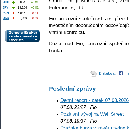
Group, Philip Morris ČR a.s., Zen
HUF
6,654
+0,01
Enterprises, Ltd.
JPY
13,286
+0,01
PLN
5,646
-0,24
Fio, burzovní společnost, a.s. předc
USD
21,039
-0,30
investičním doporučením odpovídají
vnitřní kontrolou.
Dozor nad Fio, burzovní společno
banka.
Diskutovat
F
Poslední zprávy
Denní report - pátek 07.08.2026
Fio
07.08. 22:27
Pozitivní vývoj na Wall Street
Fio
07.08. 19:37
Pražská burza v závěru týdne k