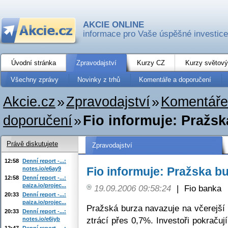
AKCIE ONLINE
informace pro Vaše úspěšné investice
Úvodní stránka
Zpravodajství
Kurzy CZ
Kurzy světový
Všechny zprávy
Novinky z trhů
Komentáře a doporučení
Akcie.cz
»
Zpravodajství
»
Komentáře
doporučení
»
Fio informuje: Pražsk
Právě diskutujete
Zpravodajství
12:58
Denní report -...:
Fio informuje: Pražska b
notes.io/e6ay9
12:58
Denní report -...:
paiza.io/projec...
19.09.2006 09:58:24
|
Fio banka
20:33
Denní report -...:
paiza.io/projec...
Pražská burza navazuje na včerejší p
20:33
Denní report -...:
ztrácí přes 0,7%. Investoři pokraču
notes.io/e6iyb
12:47
Denní report -...: