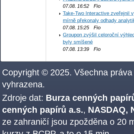
Fio
07.08. 16:52
Take-Two Interactive zveřejnil 
mírně překonaly odhady analyti
Fio
07.08. 15:25
Groupon zvýšil celoroční výhl
byly smíšené
Fio
07.08. 13:39
Copyright © 2025. Všechna práva
vyhrazena.
Zdroje dat:
Burza cenných papírů
cenných papírů a.s.
,
NASDAQ, N
ze zahraničí jsou zpožděna o 20 m
kurzy z BCPP, a to o 15 min.