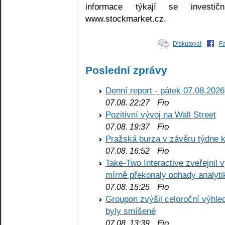
informace týkají se investič
www.stockmarket.cz.
Diskutovat
F
Poslední zprávy
Denní report - pátek 07.08.2026
Fio
07.08. 22:27
Pozitivní vývoj na Wall Street
Fio
07.08. 19:37
Pražská burza v závěru týdne k
Fio
07.08. 16:52
Take-Two Interactive zveřejnil 
mírně překonaly odhady analyti
Fio
07.08. 15:25
Groupon zvýšil celoroční výhl
byly smíšené
Fio
07.08. 13:39