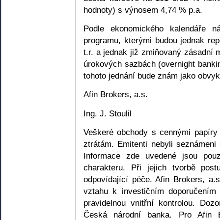
hodnoty) s výnosem 4,74 % p.a.
Podle ekonomického kalendáře n
programu, kterými budou jednak rep
t.r. a jednak již zmiňovaný zásadn
úrokových sazbách (overnight banki
tohoto jednání bude znám jako obvyk
Afin Brokers, a.s.
Ing. J. Stoulil
Veškeré obchody s cennými papíry 
ztrátám. Emitenti nebyli seznámeni 
Informace zde uvedené jsou pouze
charakteru. Při jejich tvorbě pos
odpovídající péče. Afin Brokers, a.
vztahu k investičním doporučením 
pravidelnou vnitřní kontrolou. Doz
Česká národní banka. Pro Afin Br