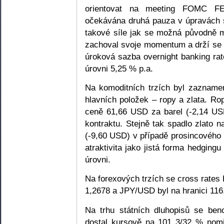
orientovat na meeting FOMC F
očekávána druhá pauza v úpravách s
takové síle jak se možná původně m
zachoval svoje momentum a drží se 
úroková sazba overnight banking ra
úrovni 5,25 % p.a.
Na komoditních trzích byl zaznam
hlavních položek – ropy a zlata. R
ceně 61,66 USD za barel (-2,14 USD
kontraktu. Stejně tak spadlo zlato 
(-9,60 USD) v případě prosincového 
atraktivita jako jistá forma hedgingu
úrovni.
Na forexových trzích se cross rate
1,2678 a JPY/USD byl na hranici 116
Na trhu státních dluhopisů se ben
dostal kursově na 101 3/32 % nomi