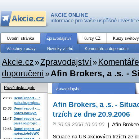
AKCIE ONLINE
informace pro Vaše úspěšné investice
Úvodní stránka
Zpravodajství
Kurzy CZ
Kurzy světový
Všechny zprávy
Novinky z trhů
Komentáře a doporučení
Akcie.cz
»
Zpravodajství
»
Komentáře
doporučení
»
Afin Brokers, a .s. - 
Právě diskutujete
Zpravodajství
20:33
Denní report -...:
Afin Brokers, a .s. - Sit
paiza.io/projec...
20:33
Denní report -...:
trzích ze dne 20.9.2006
notes.io/e6iyb
12:47
Denní report -...:
paiza.io/projec...
20.09.2006 10:00:00
|
Afin Broker
12:46
Denní report -...:
notes.io/e6yWX
Situace na US akciových trzích ze d
20:09
Denní report -...: