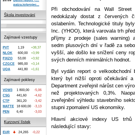
paiza.io/projec...
Při obchodování na Wall Street
Škola investování
nedokázaly dostat z červených č
oslabením. Technologické tituly by
Inc. (YHOO), která varovala trh pře
příjmy z prodeje (sales warning) 
Zajímavé vzestupy
sedm plusových dní v řadě za sebo
PVT
1,19
+38,37
vyšší, ale došlo ke snížení ceny ro
NLOK
600,00
+3,99
FIXZO
53,00
+3,92
svých denních minimálních hodnot.
CZGCE
985,00
+3,14
UQA
441,80
+1,61
Byl vydán report o velkoobchodní b
který byl nižší oproti očekávání a 
Zajímavé poklesy
Department zveřejnil nárůst cen výro
VOW3
1 800,00
-5,06
než projektovaných 0,3%. Naopa
CSG
441,60
-4,62
zveřejnění výhledu stavebního sekto
CTP
361,20
-3,42
MATTE
18 600,00
-3,13
stupni zpomalení US ekonomiky.
PEN
6,40
-3,03
Hlavní akciové indexy US trhů 
Kurzovní lístek
následující stavy:
EUR
24,265
-0,22