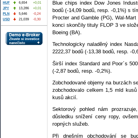
Blue chips index Dow Jones Industr
HUF
6,654
+0,01
JPY
13,286
+0,01
bodů (-14,09 bodů, resp. -0,1%) s t
PLN
5,646
-0,24
Procter and Gamble (PG), Wal-Mart
USD
21,039
-0,30
konci skončily tituly FLOP 3 ve sl
Boeing (BA).
Technologicky naladěný index Nasda
2222,37 bodů (-13,38 bodů, resp. -0,
Širší index Standard and Poor´s 50
(-2,87 bodů, resp. -0,2%).
Zobchodované objemy na burzách se 
zobchodovalo celkem 1,5 mld kusů 
kusů akcií.
Sektorový pohled nám prozrazuje,
důsledku snížení ceny ropy, ovšem 
ropných služeb.
Při dnešním obchodování se bud