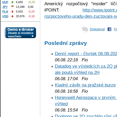
HUF
6,655
+0,35
Americký rozpočtový "insider" líč
JPY
13,288
0,00
iPOINT:
http://www.ipoint
PLN
5,632
-0,24
rozpoctoveho-uradu-den-zuctovani-se
USD
20,976
-0,18
Diskutovat
F
Poslední zprávy
Denní report - čtvrtek 06.08.20
Fio
06.08. 22:18
Datadog ve výsledcích za 2Q př
ale poutá výhled na 2H
Fio
06.08. 17:04
Kladný závěr na pražské burze
Fio
06.08. 16:58
Honeywell Aerospace v prvním re
výhled
Fio
06.08. 15:54
Duolingo ve 2Q zrychlilo růst už