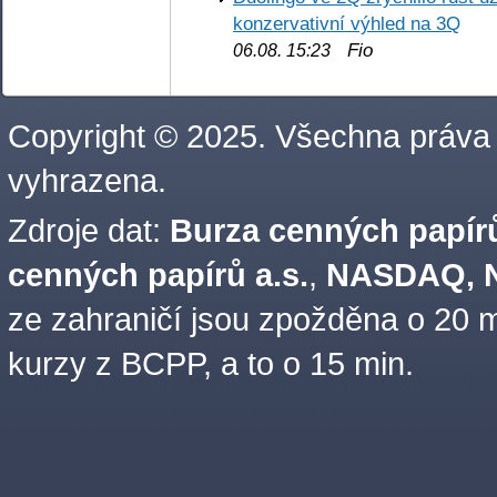
konzervativní výhled na 3Q
Fio
06.08. 15:23
Copyright © 2025. Všechna práva
vyhrazena.
Zdroje dat:
Burza cenných papírů
cenných papírů a.s.
,
NASDAQ, N
ze zahraničí jsou zpožděna o 20 m
kurzy z BCPP, a to o 15 min.