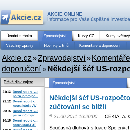
AKCIE ONLINE
informace pro Vaše úspěšné investice
Úvodní stránka
Zpravodajství
Kurzy CZ
Kurzy světový
Všechny zprávy
Novinky z trhů
Komentáře a doporučení
Akcie.cz
»
Zpravodajství
»
Komentáře
doporučení
»
Někdejší šéf US-rozp
Právě diskutujete
Zpravodajství
21:13
Denní report -...:
Někdejší šéf US-rozpočt
paiza.io/projec...
21:12
Denní report -...:
zúčtování se blíží!
notes.io/e6qyW
20:15
Denní report -...:
paiza.io/projec...
21.06.2011 16:26:00
|
ČEKIA, a. s
20:15
Denní report -...:
notes.io/e5TUT
Současná dluhová situace Spojených 
17:50
Denní report -...: