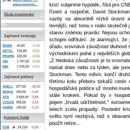
krizí subprime hypoték, říká pro C
paiza.io/projec...
řízení a rozpočet, David Stockman
Škola investování
sazby na absurdně nízké úrovni a p
levnější, než tomu v reálu skutečně 
starou známou pravdu: Nejsou ochotn
Zajímavé vzestupy
schopni odříkání. Je alarmující, že
úřadu, srovnává závažnost dluhové si
EMAN
43,00
+7,50
DETEL
710,00
+6,61
východiskem jedné z největších glob
PRAPM
228,00
+5,56
„Z hlediska závažnosti je to srovnat
VIG
1 797,00
+5,09
nastat dnes nebo za týden, ale jsme
RBI
1 575,50
+4,61
Stockman. Tento měsíc končí druhá 
Zajímavé poklesy
třetímu kolu přeboru tiskařů ceni
SHELL
877,00
-10,33
hospodářské politice už mnoho muni
NOKIA
200,00
-4,40
stále krokem. Pokud by v hospodá
ATS
3 504,00
-2,56
pojem „trvalá udržitelnost,“ euroam
CZGCE
955,00
-2,15
KARIN
140,00
-2,10
letech zcela propadly: Poslední kriz
světu nyní nezbývá, než s obavami v
Kurzovní lístek
použít nelze…
EUR
24,210
-0,08