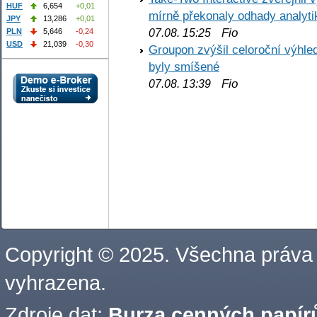
HUF
6,654
+0,01
mírně překonaly odhady analyti
JPY
13,286
+0,01
Fio
PLN
5,646
-0,24
07.08. 15:25
USD
21,039
-0,30
Groupon zvýšil celoroční výhl
byly smíšené
Fio
07.08. 13:39
Copyright © 2025. Všechna práva
vyhrazena.
Zdroje dat:
Burza cenných papírů