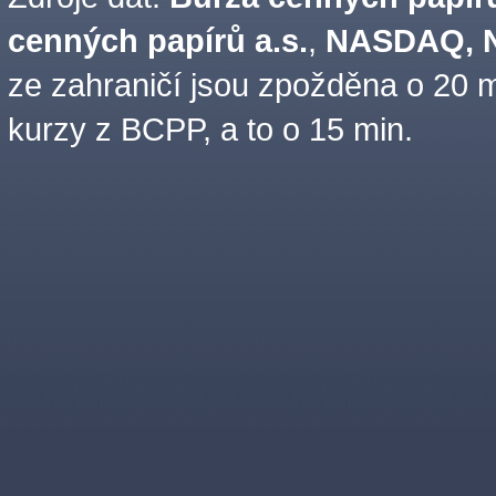
cenných papírů a.s.
,
NASDAQ, N
ze zahraničí jsou zpožděna o 20 m
kurzy z BCPP, a to o 15 min.