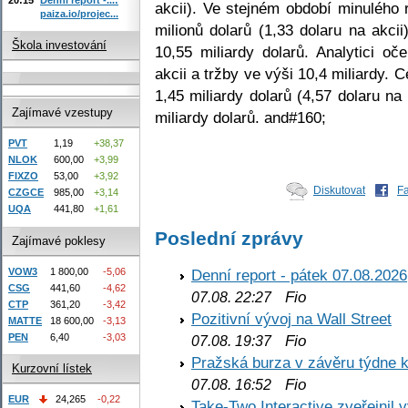
akcii). Ve stejném období minulého 
paiza.io/projec...
milionů dolarů (1,33 dolaru na akci
Škola investování
10,55 miliardy dolarů. Analytici oč
akcii a tržby ve výši 10,4 miliardy. 
1,45 miliardy dolarů (4,57 dolaru na
Zajímavé vzestupy
miliardy dolarů. and#160;
PVT
1,19
+38,37
NLOK
600,00
+3,99
FIXZO
53,00
+3,92
Diskutovat
F
CZGCE
985,00
+3,14
UQA
441,80
+1,61
Poslední zprávy
Zajímavé poklesy
VOW3
1 800,00
-5,06
Denní report - pátek 07.08.2026
CSG
441,60
-4,62
Fio
07.08. 22:27
CTP
361,20
-3,42
Pozitivní vývoj na Wall Street
MATTE
18 600,00
-3,13
PEN
6,40
-3,03
Fio
07.08. 19:37
Pražská burza v závěru týdne k
Kurzovní lístek
Fio
07.08. 16:52
EUR
24,265
-0,22
Take-Two Interactive zveřejnil 