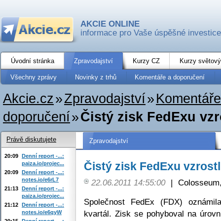
AKCIE ONLINE
informace pro Vaše úspěšné investice
Úvodní stránka
Zpravodajství
Kurzy CZ
Kurzy světový
Všechny zprávy
Novinky z trhů
Komentáře a doporučení
Akcie.cz
»
Zpravodajství
»
Komentáře
doporučení
»
Čistý zisk FedExu vzr
Právě diskutujete
Zpravodajství
20:09
Denní report -...:
Čistý zisk FedExu vzrost
paiza.io/projec...
20:09
Denní report -...:
notes.io/e6rL7
22.06.2011 14:55:00
|
Colosseum,
21:13
Denní report -...:
paiza.io/projec...
Společnost FedEx (FDX) oznámila
21:12
Denní report -...:
kvartál. Zisk se pohyboval na úrovn
notes.io/e6qyW
20:15
Denní report -...: