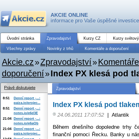
AKCIE ONLINE
informace pro Vaše úspěšné investice
Úvodní stránka
Zpravodajství
Kurzy CZ
Kurzy světový
Všechny zprávy
Novinky z trhů
Komentáře a doporučení
Akcie.cz
»
Zpravodajství
»
Komentáře
doporučení
»
Index PX klesá pod tl
Právě diskutujete
Zpravodajství
8:51
Denní report -...:
Index PX klesá pod tlake
paiza.io/projec...
8:51
Denní report -...:
notes.io/e6d3E
24.06.2011 17:07:52
|
Atlantik
21:04
Denní report -...:
notes.io/e6aQb
Během dnešního dopoledne trhy če
21:04
Denní report -...:
finanční pomoci Řecku. Banky u nás
paiza.io/projec...
12:58
Denní report -...: