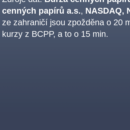
cenných papírů a.s.
,
NASDAQ, N
ze zahraničí jsou zpožděna o 20 m
kurzy z BCPP, a to o 15 min.