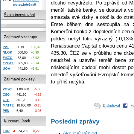
dlouho nevydrželo. Po zprávě od Mo
notes.io/e6ay9
menší italské banky, se dostavila vo
Škola investování
smazala své zisky a otočila do ztrá
Erste během dne sestoupila na 
Komerční banka z dopoledních cen op
Zajímavé vzestupy
pokles nebyl tolik výrazný (-0,13%
Renaissance Capital cílovou cenu 4
PVT
1,19
+38,37
435,30. ČEZ se v průběhu dne držel
NLOK
600,00
+3,99
FIXZO
53,00
+3,92
neudržel a uzavřel téměř beze z
CZGCE
985,00
+3,14
následujícím období mohl dostat p
UQA
441,80
+1,61
ohledně vyšetřování Evropské komise
Zajímavé poklesy
to příliš netýká.
VOW3
1 800,00
-5,06
CSG
441,60
-4,62
CTP
361,20
-3,42
MATTE
18 600,00
-3,13
Diskutovat
F
PEN
6,40
-3,03
Poslední zprávy
Kurzovní lístek
EUR
24,265
-0,22
Akciový výhled