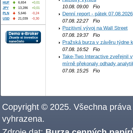
HUF
6,654
+0,01
Fio
10.08. 09:00
JPY
13,286
+0,01
Denní report - pátek 07.08.2026
PLN
5,646
-0,24
USD
21,039
-0,30
Fio
07.08. 22:27
Pozitivní vývoj na Wall Street
Fio
07.08. 19:37
Pražská burza v závěru týdne k
Fio
07.08. 16:52
Take-Two Interactive zveřejnil 
mírně překonaly odhady analyti
Fio
07.08. 15:25
Copyright © 2025. Všechna práva
vyhrazena.
Zdroje dat:
Burza cenných papírů