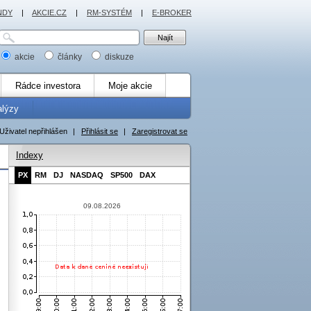
NDY
|
AKCIE.CZ
|
RM-SYSTÉM
|
E-BROKER
akcie
články
diskuze
Rádce investora
Moje akcie
alýzy
Uživatel nepřihlášen
|
Přihlásit se
|
Zaregistrovat se
Indexy
PX
RM
DJ
NASDAQ
SP500
DAX
09.08.2026