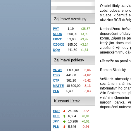
Ostatní tituly uzav
zobchodovaného obj
situace, k čemuž 
Zajímavé vzestupy
akvizice BCR držely
Nedostižnou hvězd
PVT
1,19
+38,37
doporučení přidal
NLOK
600,00
+3,99
korun. Zájem se pr
FIXZO
53,00
+3,92
který jim dnes mo
CZGCE
985,00
+3,14
zlepšené výhledy p
UQA
441,80
+1,61
americkém trhu dále
Zajímavé poklesy
Přestože na první 
Roman Skalický
VOW3
1 800,00
-5,06
CSG
441,60
-4,62
Veškeré obchody s
CTP
361,20
-3,42
seznámeni s těmito
MATTE
18 600,00
-3,13
informativního char
PEN
6,40
-3,03
Afin Brokers, a.s.
vnitřním členěním 
Kurzovní lístek
národní banka. Pr
doporučení nalezne
EUR
24,265
-0,22
HUF
6,654
+0,01
JPY
13,286
+0,01
PLN
5,646
-0,24