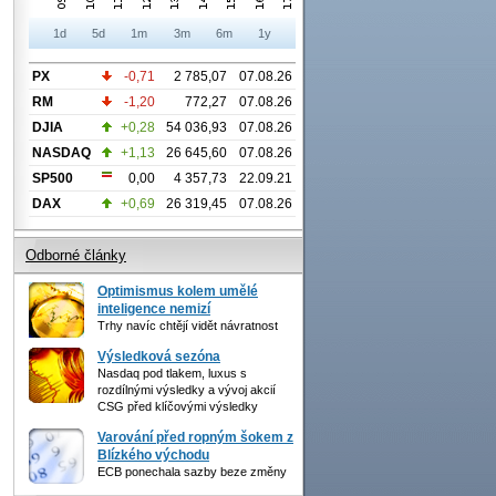
1d
5d
1m
3m
6m
1y
PX
-0,71
2 785,07
07.08.26
RM
-1,20
772,27
07.08.26
DJIA
+0,28
54 036,93
07.08.26
NASDAQ
+1,13
26 645,60
07.08.26
SP500
0,00
4 357,73
22.09.21
DAX
+0,69
26 319,45
07.08.26
Odborné články
Optimismus kolem umělé
inteligence nemizí
Trhy navíc chtějí vidět návratnost
Výsledková sezóna
Nasdaq pod tlakem, luxus s
rozdílnými výsledky a vývoj akcií
CSG před klíčovými výsledky
Varování před ropným šokem z
Blízkého východu
ECB ponechala sazby beze změny