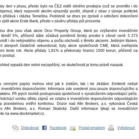
íraly den v plusu, přesto bylo na ČEZ vidět silného prodejce (což se promítlo i do
emu), který nepovolil akciím výrazněji posílit, zřejmě z obav z vývoje politické
se přidává i otázka Temelína. Podobně se dnes po zprávě o odložení dokončení
 zpět akcie Erste Bank, přesto v závěru přidaly půl procenta.
ou dne jsou však akcie Orco Property Group, které po zvýšeném investičním
y téměř 5%, přičemž stále zůstává poměrně široký prostor k cílové ceně 3 273
omítl i do nebývalého objemu a počtu obchodů s těmito akciemi. Jediným titulem,
hl alespoň částečně sekundovat, byly akcie společnosti CME, která zveřejnila
ro tento rok. Akcie přidaly 1,81% a překonaly hranici 1500 korun, přičemž na
 posilují.
pohled vypadá den velmi neúspěšný, ve skutečnosti je tomu právě naopak.
 cennými papíry mohou vést jak k ziskům, tak i ke ztrátám. Emitenti nebyli
 investičními doporučeními. Informace zde uvedené jsou pouze doporučujícího a
akteru. Při jejich tvorbě postupovala společnost s vynaložením odpovídající péče.
 předchází vzniku střetu zájmů ve vztahu k investičním doporučením odpovídajícím
a pravidelnou vnitřní kontrolou. Dozor nad Afin Brokers, a.s. vykonává Česká
o Afin Brokers, a.s. Roman Skalický. Další informace týkají se investičních
te na www.stockmarket.cz.
Diskutovat
Facebook
Poslat emailem
Vytisknout