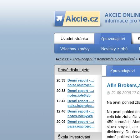
AKCIE ONLIN
informace pro 
Úvodní stránka
Zpravodajství
K
Všechny zprávy
Novinky z trhů
Akcie.cz
»
Zpravodajství
»
Komentáře a doporučení
»
Právě diskutujete
Zpravodajství
20:33
Denní report -...:
Afin Brokers,a
paiza.io/projec...
20:33
Denní report -...:
21.09.2006 17:0
notes.io/e6iyb
12:47
Denní report -...:
Na první pohled ztr
paiza.io/projec...
12:46
Denní report -...:
Na první pohled dn
notes.io/e6yWX
celá tato ztráta šla
20:09
Denní report -...:
450 korunách. Akci
paiza.io/projec...
slova smyslu, ale
dividendy. Do červ
mírně poklesla i K
Škola investování