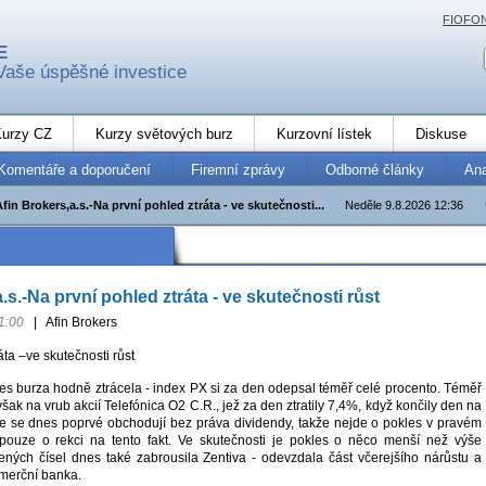
FIOFO
E
Vaše úspěšné investice
urzy CZ
Kurzy světových burz
Kurzovní lístek
Diskuse
Komentáře a doporučení
Firemní zprávy
Odborné články
An
Afin Brokers,a.s.-Na první pohled ztráta - ve skutečnosti...
Neděle 9.8.2026 12:36
.s.-Na první pohled ztráta - ve skutečnosti růst
1:00
|
Afin Brokers
áta –ve skutečnosti růst
es burza hodně ztrácela - index PX si za den odepsal téměř celé procento. Téměř
 však na vrub akcií Telefónica O2 C.R., jež za den ztratily 7,4%, když končily den na
e se dnes poprvé obchodují bez práva dividendy, takže nejde o pokles v pravém
 pouze o rekci na tento fakt. Ve skutečnosti je pokles o něco menší než výše
ených čísel dnes také zabrousila Zentiva - odevzdala část včerejšího nárůstu a
omerční banka.