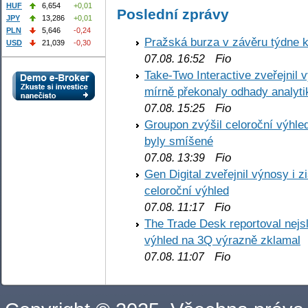
HUF
6,654
+0,01
Poslední zprávy
JPY
13,286
+0,01
PLN
5,646
-0,24
Pražská burza v závěru týdne k
USD
21,039
-0,30
Fio
07.08. 16:52
Take-Two Interactive zveřejnil 
mírně překonaly odhady analyti
Fio
07.08. 15:25
Groupon zvýšil celoroční výhl
byly smíšené
Fio
07.08. 13:39
Gen Digital zveřejnil výnosy i 
celoroční výhled
Fio
07.08. 11:17
The Trade Desk reportoval nejs
výhled na 3Q výrazně zklamal
Fio
07.08. 11:07