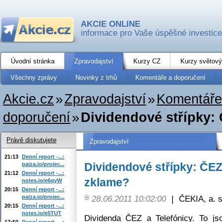
AKCIE ONLINE
informace pro Vaše úspěšné investice
Úvodní stránka
Zpravodajství
Kurzy CZ
Kurzy světový
Všechny zprávy
Novinky z trhů
Komentáře a doporučení
Akcie.cz
»
Zpravodajství
»
Komentáře
doporučení
»
Dividendové střípky: 
Právě diskutujete
Zpravodajství
21:13
Denní report -...:
Dividendové střípky: ČEZ
paiza.io/projec...
21:12
Denní report -...:
zklame?
notes.io/e6qyW
20:15
Denní report -...:
paiza.io/projec...
28.06.2011 10:02:00
|
ČEKIA, a. s
20:15
Denní report -...:
notes.io/e5TUT
Dividenda ČEZ a Telefónicy. To j
17:50
Denní report -...: