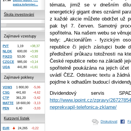
témata, jimiž se v dnešním dílu
paiza.io/projec...
energetický gigant dnes oznámil par
Škola investování
z každé akcie můžete obdržet už 
pak byl 7. červen. Samotný proc
spořitelna. Na našem webu se věnu
Zajímavé vzestupy
tedy: „Akcionářům - fyzickým o
republice či jejich zástupci bude 
PVT
1,19
+38,37
NLOK
600,00
+3,99
předložení průkazu totožnosti na kt
FIXZO
53,00
+3,92
České republice nebo na základě je
CZGCE
985,00
+3,14
spořitelně poukázána na jejich úče
UQA
441,80
+1,61
uvádí ČEZ. Odstavec textu a žádná 
Zajímavé poklesy
pojďme k odhadům budoucí dividendy
VOW3
1 800,00
-5,06
Dividendový servis S
CSG
441,60
-4,62
CTP
361,20
-3,42
http://www.ipoint.cz/zpravy/26727854
MATTE
18 600,00
-3,13
neprekvapil-telefonica-zklame/
PEN
6,40
-3,03
Kurzovní lístek
Diskutovat
F
EUR
24,265
-0,22