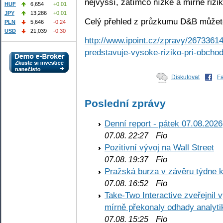
nejvyšší, zatímco nízké a mírné rizi
HUF
6,654
+0,01
JPY
13,286
+0,01
Celý přehled z průzkumu D&B můžete
PLN
5,646
-0,24
USD
21,039
-0,30
http://www.ipoint.cz/zpravy/26733614
predstavuje-vysoke-riziko-pri-obchod
Diskutovat
F
Poslední zprávy
Denní report - pátek 07.08.2026
Fio
07.08. 22:27
Pozitivní vývoj na Wall Street
Fio
07.08. 19:37
Pražská burza v závěru týdne k
Fio
07.08. 16:52
Take-Two Interactive zveřejnil 
mírně překonaly odhady analyti
Fio
07.08. 15:25