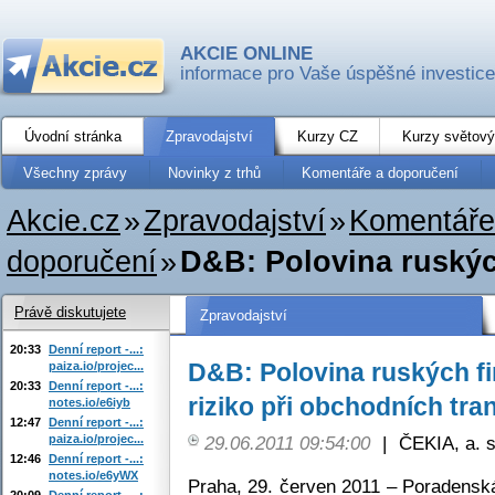
AKCIE ONLINE
informace pro Vaše úspěšné investice
Úvodní stránka
Zpravodajství
Kurzy CZ
Kurzy světový
Všechny zprávy
Novinky z trhů
Komentáře a doporučení
Akcie.cz
»
Zpravodajství
»
Komentáře
doporučení
»
D&B: Polovina ruských
Právě diskutujete
Zpravodajství
20:33
Denní report -...:
D&B: Polovina ruských f
paiza.io/projec...
20:33
Denní report -...:
riziko při obchodních tra
notes.io/e6iyb
12:47
Denní report -...:
paiza.io/projec...
29.06.2011 09:54:00
|
ČEKIA, a. s
12:46
Denní report -...:
notes.io/e6yWX
Praha, 29. červen 2011 – Poradensk
20:09
Denní report -...: