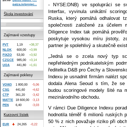
- NYSE:DNB) ve spolupráci se s
paiza.io/projec...
Interfax, vyvinula unikátní scori
Škola investování
Ruska, který pomáhá odhalovat tzv.
společnosti založené za účelem 
Diligence Index tak pomáhá prověřo
Zajímavé vzestupy
poskytuje vysokou míru jistoty, z
partner je spolehlivý a skutečně exist
PVT
1,19
+38,37
NLOK
600,00
+3,99
FIXZO
53,00
+3,92
„Jedná se o zcela nový typ sc
CZGCE
985,00
+3,14
nepřehledným podnikatelským podm
UQA
441,80
+1,61
ředitelka D&B pro Čechy a Slovensk
Zajímavé poklesy
Indexu je usnadnit firmám nalézt sp
dodala Alena Seoud s tím, že se 
VOW3
1 800,00
-5,06
budou scoringové modely šité na m
CSG
441,60
-4,62
CTP
361,20
-3,42
mezinárodního obchodu.
MATTE
18 600,00
-3,13
PEN
6,40
-3,03
V rámci Due Diligence Indexu pora
hodnotila téměř 6 milionů ruských 
Kurzovní lístek
50 % z nich považuje riziko při ob
EUR
24,265
-0,22