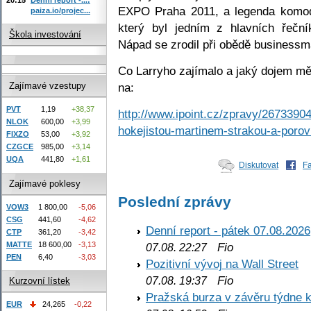
EXPO Praha 2011, a legenda komodi
paiza.io/projec...
který byl jedním z hlavních řečník
Škola investování
Nápad se zrodil při obědě businessm
Co Larryho zajímalo a jaký dojem m
na:
Zajímavé vzestupy
PVT
1,19
+38,37
http://www.ipoint.cz/zpravy/26733904
NLOK
600,00
+3,99
hokejistou-martinem-strakou-a-porov
FIXZO
53,00
+3,92
CZGCE
985,00
+3,14
UQA
441,80
+1,61
Diskutovat
F
Zajímavé poklesy
Poslední zprávy
VOW3
1 800,00
-5,06
CSG
441,60
-4,62
Denní report - pátek 07.08.2026
CTP
361,20
-3,42
Fio
MATTE
18 600,00
-3,13
07.08. 22:27
PEN
6,40
-3,03
Pozitivní vývoj na Wall Street
Fio
07.08. 19:37
Kurzovní lístek
Pražská burza v závěru týdne k
EUR
24,265
-0,22