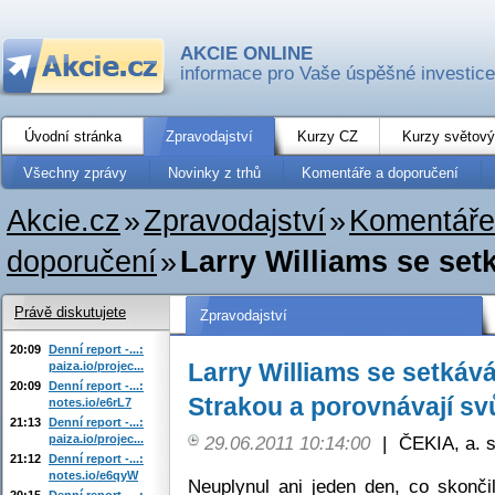
AKCIE ONLINE
informace pro Vaše úspěšné investice
Úvodní stránka
Zpravodajství
Kurzy CZ
Kurzy světový
Všechny zprávy
Novinky z trhů
Komentáře a doporučení
Akcie.cz
»
Zpravodajství
»
Komentáře
doporučení
»
Larry Williams se set
Právě diskutujete
Zpravodajství
20:09
Denní report -...:
Larry Williams se setkáv
paiza.io/projec...
20:09
Denní report -...:
Strakou a porovnávají sv
notes.io/e6rL7
21:13
Denní report -...:
paiza.io/projec...
29.06.2011 10:14:00
|
ČEKIA, a. s
21:12
Denní report -...:
notes.io/e6qyW
Neuplynul ani jeden den, co skonč
20:15
Denní report -...: