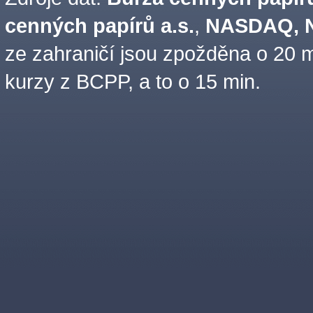
cenných papírů a.s.
,
NASDAQ, N
ze zahraničí jsou zpožděna o 20 m
kurzy z BCPP, a to o 15 min.