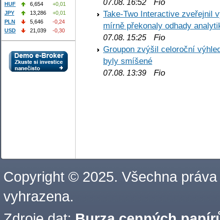
Fio
07.08. 16:52
HUF
6,654
+0,01
Take-Two Interactive zveřejnil 
JPY
13,286
+0,01
PLN
5,646
-0,24
mírně překonaly odhady analyti
USD
21,039
-0,30
Fio
07.08. 15:25
Groupon zvýšil celoroční výhl
byly smíšené
Fio
07.08. 13:39
Copyright © 2025. Všechna práva
vyhrazena.
Zdroje dat:
Burza cenných papírů