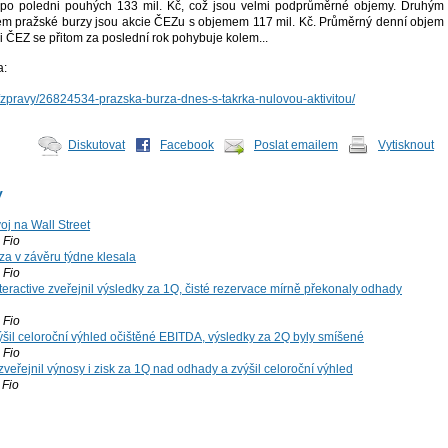
 po poledni pouhých 133 mil. Kč, což jsou velmi podprůměrné objemy. Druhým
ulem pražské burzy jsou akcie ČEZu s objemem 117 mil. Kč. Průměrný denní objem
 ČEZ se přitom za poslední rok pohybuje kolem...
a:
z/zpravy/26824534-prazska-burza-dnes-s-takrka-nulovou-aktivitou/
Diskutovat
Facebook
Poslat emailem
Vytisknout
y
voj na Wall Street
Fio
za v závěru týdne klesala
Fio
teractive zveřejnil výsledky za 1Q, čisté rezervace mírně překonaly odhady
Fio
šil celoroční výhled očištěné EBITDA, výsledky za 2Q byly smíšené
Fio
zveřejnil výnosy i zisk za 1Q nad odhady a zvýšil celoroční výhled
Fio