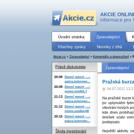
AKCIE ONLIN
informace pro 
Úvodní stránka
Zpravodajství
K
Všechny zprávy
Novinky z trhů
Akcie.cz
»
Zpravodajství
»
Komentáře a doporučení
»
Právě diskutujete
Zpravodajství
20:09
Denní report -...:
Pražská burza
paiza.io/projec...
20:09
Denní report -...:
04.07.2011 13:2
notes.io/e6rL7
21:13
Denní report -...:
Na pražské burze t
paiza.io/projec...
po uplynulém týdn
21:12
Denní report -...:
otevírání nových p
notes.io/e6qyW
kde dnes probíhají
20:15
Denní report -...:
dnešek vzalo voln
paiza.io/projec...
podepsalo.
Největší aktivitu
Škola investování