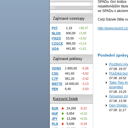
SPADu činí krátce
nejaktivnějším tit
ve SPADu s akciemi
Zajímavé vzestupy
Celý článek čtěte n
http://www.ipoint.c
PVT
1,19
+38,37
NLOK
600,00
+3,99
FIXZO
53,00
+3,92
CZGCE
985,00
+3,14
UQA
441,80
+1,61
Poslední zpráv
Zajímavé poklesy
Pozitivní vý
VOW3
1 800,00
-5,06
07.08. 19:37
Pražská bur
CSG
441,60
-4,62
07.08. 16:52
CTP
361,20
-3,42
Take-Two In
MATTE
18 600,00
-3,13
analytiků
PEN
6,40
-3,03
07.08. 15:25
Groupon zvý
Kurzovní lístek
07.08. 13:39
Gen Digital 
EUR
24,265
-0,22
07.08. 11:17
HUF
6,654
+0,01
JPY
13,286
+0,01
PLN
5,646
-0,24