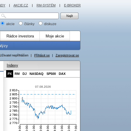
NDY
|
AKCIE.CZ
|
RM-SYSTÉM
|
E-BROKER
akcie
články
diskuze
Rádce investora
Moje akcie
alýzy
Uživatel nepřihlášen
|
Přihlásit se
|
Zaregistrovat se
Indexy
PX
RM
DJ
NASDAQ
SP500
DAX
07.08.2026