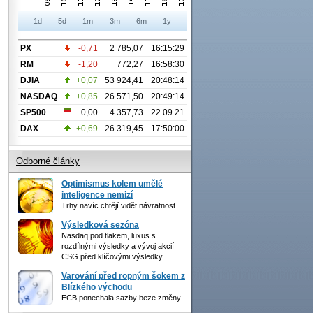
1d
5d
1m
3m
6m
1y
PX
-0,71
2 785,07
16:15:29
RM
-1,20
772,27
16:58:30
DJIA
+0,07
53 924,41
20:48:14
NASDAQ
+0,85
26 571,50
20:49:14
SP500
0,00
4 357,73
22.09.21
DAX
+0,69
26 319,45
17:50:00
Odborné články
Optimismus kolem umělé
inteligence nemizí
Trhy navíc chtějí vidět návratnost
Výsledková sezóna
Nasdaq pod tlakem, luxus s
rozdílnými výsledky a vývoj akcií
CSG před klíčovými výsledky
Varování před ropným šokem z
Blízkého východu
ECB ponechala sazby beze změny