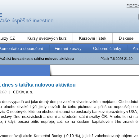
FIOFO
E
Vaše úspěšné investice
urzy CZ
Kurzy světových burz
Kurzovní lístek
Diskuse
Komentáře a doporučení
Firemní zprávy
Odborné články
An
Pražská burza dnes s takřka nulovou aktivitou
Pátek 7.8.2026 21:10
 dnes s takřka nulovou aktivitou
3:00
|
ČEKIA, a. s.
o dnes vypadá asi jako druhý den po velkém silvestrovském mejdanu. Obchodníci
u plného divoké býčí jízdy nevědí do čeho píchnout a příliš se nepouštějí do
ozic. O neobvykle klidnou obchodní seanci se postaraly bankovní prázdniny v USA,
 oslavy Dne nezávislosti a úterní a středeční státní svátky ČR. Mnoho lidí si na
o, i když počasí příliš nepřeje, což se na českém kapitálovém trhu znatelně
 zaznamenávají akcie Komerční Banky (-0,10 %), jejichž zobchodovaný objem ve