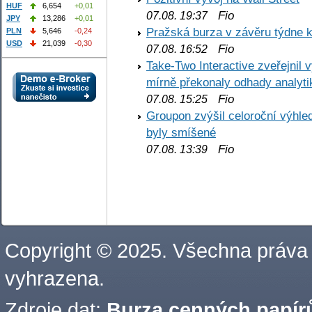
HUF
6,654
+0,01
Fio
07.08. 19:37
JPY
13,286
+0,01
Pražská burza v závěru týdne k
PLN
5,646
-0,24
USD
21,039
-0,30
Fio
07.08. 16:52
Take-Two Interactive zveřejnil 
mírně překonaly odhady analyti
Fio
07.08. 15:25
Groupon zvýšil celoroční výhl
byly smíšené
Fio
07.08. 13:39
Copyright © 2025. Všechna práva
vyhrazena.
Zdroje dat:
Burza cenných papírů