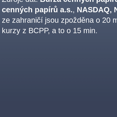
cenných papírů a.s.
,
NASDAQ, N
ze zahraničí jsou zpožděna o 20 m
kurzy z BCPP, a to o 15 min.