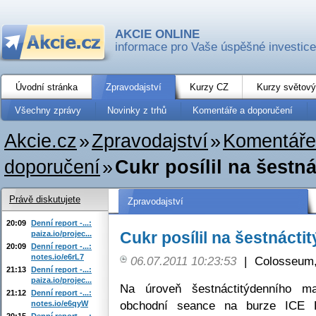
AKCIE ONLINE
informace pro Vaše úspěšné investice
Úvodní stránka
Zpravodajství
Kurzy CZ
Kurzy světový
Všechny zprávy
Novinky z trhů
Komentáře a doporučení
Akcie.cz
»
Zpravodajství
»
Komentáře
doporučení
»
Cukr posílil na šest
Právě diskutujete
Zpravodajství
20:09
Denní report -...:
Cukr posílil na šestnáct
paiza.io/projec...
20:09
Denní report -...:
notes.io/e6rL7
06.07.2011 10:23:53
|
Colosseum,
21:13
Denní report -...:
paiza.io/projec...
Na úroveň šestnáctitýdenního ma
21:12
Denní report -...:
obchodní seance na burze ICE Fu
notes.io/e6qyW
20:15
Denní report -...: