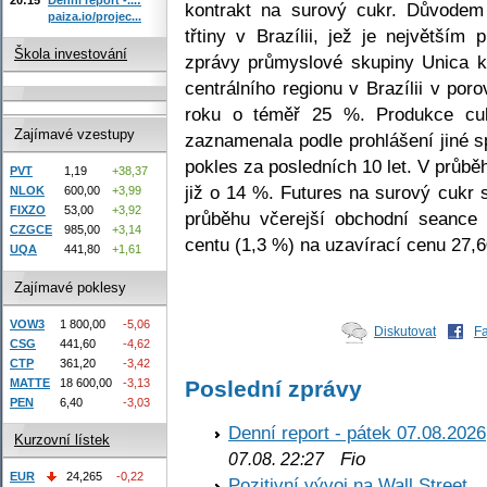
kontrakt na surový cukr. Důvodem
paiza.io/projec...
třtiny v Brazílii, jež je největší
Škola investování
zprávy průmyslové skupiny Unica kl
centrálního regionu v Brazílii v po
roku o téměř 25 %. Produkce cuk
Zajímavé vzestupy
zaznamenala podle prohlášení jiné s
pokles za posledních 10 let. V průb
PVT
1,19
+38,37
již o 14 %. Futures na surový cukr 
NLOK
600,00
+3,99
FIXZO
53,00
+3,92
průběhu včerejší obchodní seance
CZGCE
985,00
+3,14
centu (1,3 %) na uzavírací cenu 27,6
UQA
441,80
+1,61
Zajímavé poklesy
VOW3
1 800,00
-5,06
Diskutovat
F
CSG
441,60
-4,62
CTP
361,20
-3,42
MATTE
18 600,00
-3,13
Poslední zprávy
PEN
6,40
-3,03
Denní report - pátek 07.08.2026
Kurzovní lístek
Fio
07.08. 22:27
EUR
24,265
-0,22
Pozitivní vývoj na Wall Street