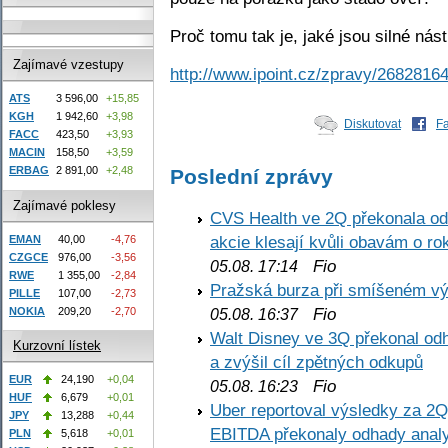
Proč tomu tak je, jaké jsou silné nás
Zajímavé vzestupy
http://www.ipoint.cz/zpravy/26828164
ATS
3 596,00
+15,85
KGH
1 942,60
+3,98
Diskutovat
F
FACC
423,50
+3,93
MACIN
158,50
+3,59
ERBAG
2 891,00
+2,48
Poslední zprávy
Zajímavé poklesy
CVS Health ve 2Q překonala odh
akcie klesají kvůli obavám o ro
EMAN
40,00
-4,76
CZGCE
976,00
-3,56
Fio
05.08. 17:14
RWE
1 355,00
-2,84
Pražská burza při smíšeném výv
PILLE
107,00
-2,73
Fio
NOKIA
209,20
-2,70
05.08. 16:37
Walt Disney ve 3Q překonal odha
Kurzovní lístek
a zvýšil cíl zpětných odkupů
EUR
24,190
+0,04
Fio
05.08. 16:23
HUF
6,679
+0,01
Uber reportoval výsledky za 2Q,
JPY
13,288
+0,44
EBITDA překonaly odhady analy
PLN
5,618
+0,01