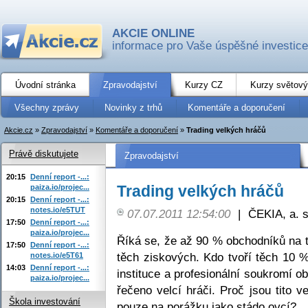
AKCIE ONLINE
informace pro Vaše úspěšné investice
Úvodní stránka
Zpravodajství
Kurzy CZ
Kurzy světový
Všechny zprávy
Novinky z trhů
Komentáře a doporučení
Akcie.cz
»
Zpravodajství
»
Komentáře a doporučení
»
Trading velkých hráčů
Právě diskutujete
Zpravodajství
20:15
Denní report -...:
Trading velkých hráčů
paiza.io/projec...
20:15
Denní report -...:
notes.io/e5TUT
07.07.2011 12:54:00
|
ČEKIA, a. s
17:50
Denní report -...:
paiza.io/projec...
Říká se, že až 90 % obchodníků na t
17:50
Denní report -...:
těch ziskových. Kdo tvoří těch 10 
notes.io/e5T61
14:03
Denní report -...:
instituce a profesionální soukromí o
paiza.io/projec...
řečeno velcí hráči. Proč jsou tito v
Škola investování
pouze na porážku jako stádo ovcí?