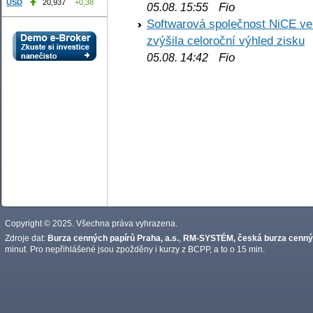
USD
20,937
+0,38
Fio
05.08. 15:55
Softwarová společnost NiCE ve
zvýšila celoroční výhled zisku
Fio
05.08. 14:42
Copyright © 2025. Všechna práva vyhrazena.
Zdroje dat:
Burza cenných papírů Praha, a.s.
,
RM-SYSTÉM, česká burza cennýc
minut. Pro nepřihlášené jsou zpožděny i kurzy z BCPP, a to o 15 min.