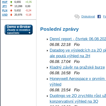
HUF
6,655
+0,35
JPY
13,288
0,00
PLN
5,632
-0,24
USD
20,976
-0,18
Diskutovat
F
Poslední zprávy
Denní report - čtvrtek 06.08.20
Fio
06.08. 22:18
Datadog ve výsledcích za 2Q př
ale poutá výhled na 2H
Fio
06.08. 17:04
Kladný závěr na pražské burze
Fio
06.08. 16:58
Honeywell Aerospace v prvním re
výhled
Fio
06.08. 15:54
Duolingo ve 2Q zrychlilo růst už
konzervativní výhled na 3Q