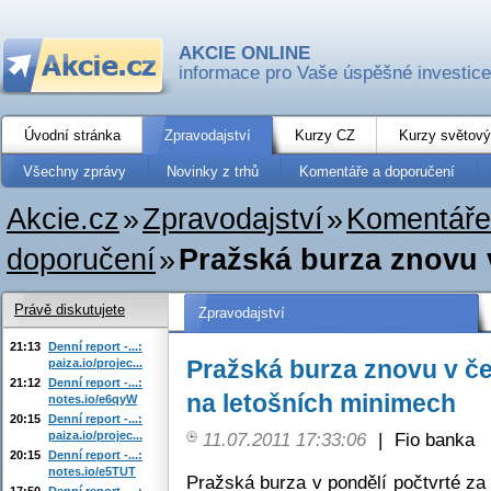
AKCIE ONLINE
informace pro Vaše úspěšné investice
Úvodní stránka
Zpravodajství
Kurzy CZ
Kurzy světový
Všechny zprávy
Novinky z trhů
Komentáře a doporučení
Akcie.cz
»
Zpravodajství
»
Komentáře
doporučení
»
Pražská burza znovu 
Právě diskutujete
Zpravodajství
21:13
Denní report -...:
Pražská burza znovu v č
paiza.io/projec...
21:12
Denní report -...:
na letošních minimech
notes.io/e6qyW
20:15
Denní report -...:
paiza.io/projec...
11.07.2011 17:33:06
|
Fio banka
20:15
Denní report -...:
notes.io/e5TUT
Pražská burza v pondělí počtvrté za
17:50
Denní report -...: