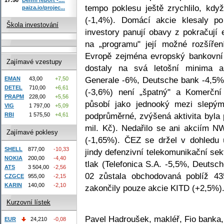
tempo poklesu ještě zrychlilo, kd
paiza.io/projec...
(-1,4%). Domácí akcie klesaly p
Škola investování
investory panují obavy z pokračují 
na „programu" její možné rozšířen
Evropě zejména evropský bankovní 
Zajímavé vzestupy
dostaly na svá letošní minima a
Generale -6%, Deutsche bank -4,5%)
EMAN
43,00
+7,50
DETEL
710,00
+6,61
(-3,6%) není „špatný" a Komerčn
PRAPM
228,00
+5,56
působí jako jednooký mezi slepým
VIG
1 797,00
+5,09
podprůměrné, zvýšená aktivita byla 
RBI
1 575,50
+4,61
mil. Kč). Nedařilo se ani akciím N
Zajímavé poklesy
(-1,65%). ČEZ se držel v dohledu 
SHELL
877,00
-10,33
jindy defenzivní telekomunikační se
NOKIA
200,00
-4,40
tlak (Telefonica S.A. -5,5%, Deutsc
ATS
3 504,00
-2,56
02 zůstala obchodovaná poblíž 43
CZGCE
955,00
-2,15
KARIN
140,00
-2,10
zakončily pouze akcie KITD (+2,5%)
Kurzovní lístek
Pavel Hadroušek, makléř, Fio banka,
EUR
24,210
-0,08