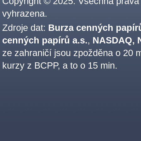
Copyright © 2025. Všechna práva
vyhrazena.
Zdroje dat:
Burza cenných papírů
cenných papírů a.s.
,
NASDAQ, N
ze zahraničí jsou zpožděna o 20 m
kurzy z BCPP, a to o 15 min.