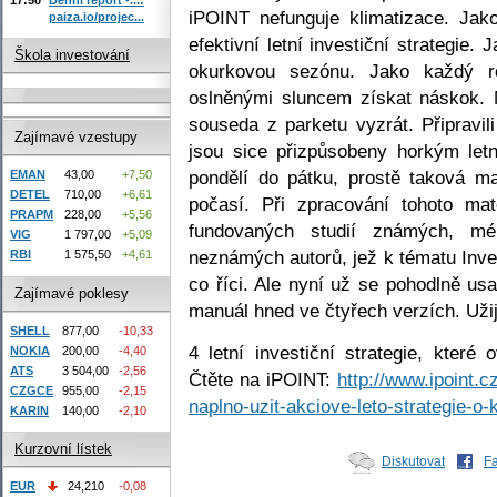
iPOINT nefunguje klimatizace. Ja
paiza.io/projec...
efektivní letní investiční strategie
Škola investování
okurkovou sezónu. Jako každý r
oslněnými sluncem získat náskok. N
souseda z parketu vyzrát. Připravili
Zajímavé vzestupy
jsou sice přizpůsobeny horkým let
pondělí do pátku, prostě taková m
EMAN
43,00
+7,50
DETEL
710,00
+6,61
počasí. Při zpracování tohoto mat
PRAPM
228,00
+5,56
fundovaných studií známých, m
VIG
1 797,00
+5,09
neznámých autorů, jež k tématu Inve
RBI
1 575,50
+4,61
co říci. Ale nyní už se pohodlně us
Zajímavé poklesy
manuál hned ve čtyřech verzích. Užijt
SHELL
877,00
-10,33
4 letní investiční strategie, které
NOKIA
200,00
-4,40
ATS
3 504,00
-2,56
Čtěte na iPOINT:
http://www.ipoint.
CZGCE
955,00
-2,15
naplno-uzit-akciove-leto-strategie-o-
KARIN
140,00
-2,10
Kurzovní lístek
Diskutovat
F
EUR
24,210
-0,08