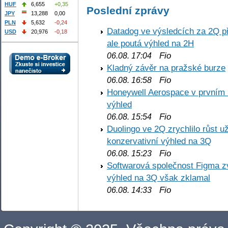
HUF
6,655
+0,35
Poslední zprávy
JPY
13,288
0,00
PLN
5,632
-0,24
Datadog ve výsledcích za 2Q př
USD
20,976
-0,18
ale poutá výhled na 2H
Fio
06.08. 17:04
Kladný závěr na pražské burze
Fio
06.08. 16:58
Honeywell Aerospace v prvním re
výhled
Fio
06.08. 15:54
Duolingo ve 2Q zrychlilo růst už
konzervativní výhled na 3Q
Fio
06.08. 15:23
Softwarová společnost Figma z
výhled na 3Q však zklamal
Fio
06.08. 14:33