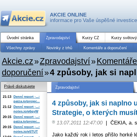
AKCIE ONLINE
informace pro Vaše úspěšné investice
Úvodní stránka
Zpravodajství
Kurzy CZ
Kurzy světový
Všechny zprávy
Novinky z trhů
Komentáře a doporučení
Akcie.cz
»
Zpravodajství
»
Komentáře
doporučení
»
4 způsoby, jak si napln
Právě diskutujete
Zpravodajství
21:13
Denní report -...:
4 způsoby, jak si naplno u
paiza.io/projec...
21:12
Denní report -...:
Strategie, o kterých musí
notes.io/e6qyW
20:15
Denní report -...:
paiza.io/projec...
13.07.2011 12:47:00
|
ČEKIA, a. s
20:15
Denní report -...:
notes.io/e5TUT
Jako každý rok i letos přišlo horké l
17:50
Denní report -...: