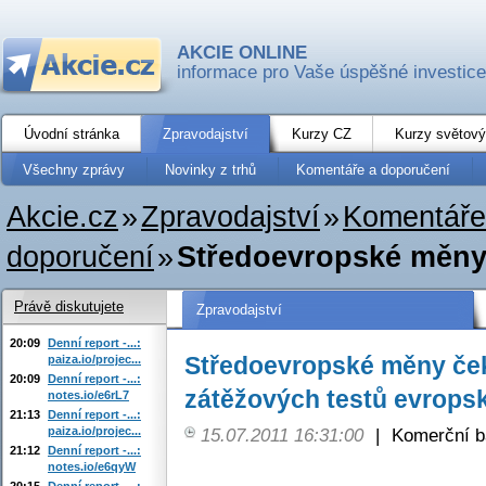
AKCIE ONLINE
informace pro Vaše úspěšné investice
Úvodní stránka
Zpravodajství
Kurzy CZ
Kurzy světový
Všechny zprávy
Novinky z trhů
Komentáře a doporučení
Akcie.cz
»
Zpravodajství
»
Komentáře
doporučení
»
Středoevropské měny č
Právě diskutujete
Zpravodajství
20:09
Denní report -...:
Středoevropské měny čeka
paiza.io/projec...
20:09
Denní report -...:
zátěžových testů evrops
notes.io/e6rL7
21:13
Denní report -...:
paiza.io/projec...
15.07.2011 16:31:00
|
Komerční b
21:12
Denní report -...:
notes.io/e6qyW
20:15
Denní report -...: