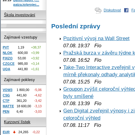
paiza.io/projec...
Diskutovat
F
Škola investování
Poslední zprávy
Zajímavé vzestupy
Pozitivní vývoj na Wall Street
Fio
07.08. 19:37
PVT
1,19
+38,37
Pražská burza v závěru týdne k
NLOK
600,00
+3,99
FIXZO
53,00
+3,92
Fio
07.08. 16:52
CZGCE
985,00
+3,14
Take-Two Interactive zveřejnil 
UQA
441,80
+1,61
mírně překonaly odhady analyti
Zajímavé poklesy
Fio
07.08. 15:25
Groupon zvýšil celoroční výhl
VOW3
1 800,00
-5,06
byly smíšené
CSG
441,60
-4,62
CTP
361,20
-3,42
Fio
07.08. 13:39
MATTE
18 600,00
-3,13
Gen Digital zveřejnil výnosy i 
PEN
6,40
-3,03
celoroční výhled
Kurzovní lístek
Fio
07.08. 11:17
EUR
24,265
-0,22