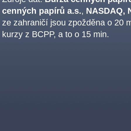
cenných papírů a.s.
,
NASDAQ, N
ze zahraničí jsou zpožděna o 20 m
kurzy z BCPP, a to o 15 min.