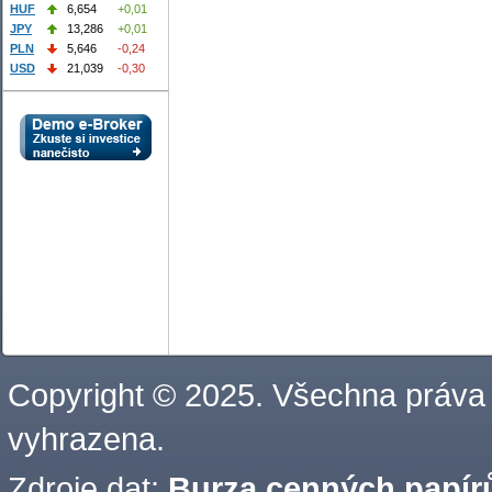
HUF
6,654
+0,01
JPY
13,286
+0,01
PLN
5,646
-0,24
USD
21,039
-0,30
Copyright © 2025. Všechna práva
vyhrazena.
Zdroje dat:
Burza cenných papírů