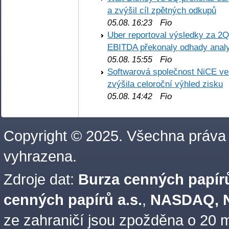
a zvýšil cíl zpětných odkupů
Fio
05.08. 16:23
Uber reportoval výsledky za 2Q,
EBITDA překonaly odhady analy
Fio
05.08. 15:55
Softwarová společnost NiCE ve
zvýšila celoroční výhled zisku
Fio
05.08. 14:42
Copyright © 2025. Všechna práva
vyhrazena.
Zdroje dat:
Burza cenných papírů
cenných papírů a.s.
,
NASDAQ, N
ze zahraničí jsou zpožděna o 20 m