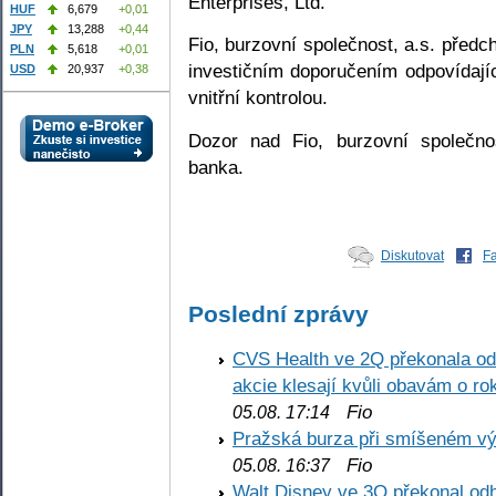
Enterprises, Ltd.
HUF
6,679
+0,01
JPY
13,288
+0,44
Fio, burzovní společnost, a.s. předc
PLN
5,618
+0,01
investičním doporučením odpovídají
USD
20,937
+0,38
vnitřní kontrolou.
Dozor nad Fio, burzovní společno
banka.
Diskutovat
F
Poslední zprávy
CVS Health ve 2Q překonala odh
akcie klesají kvůli obavám o ro
Fio
05.08. 17:14
Pražská burza při smíšeném výv
Fio
05.08. 16:37
Walt Disney ve 3Q překonal odha