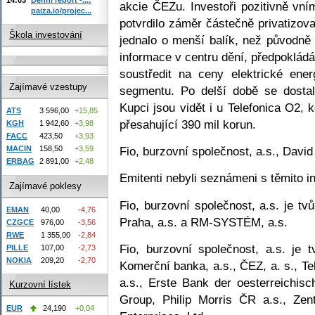
akcie ČEZu. Investoři pozitivně vním
paiza.io/projec...
potvrdilo záměr částečně privatizova
Škola investování
jednalo o menší balík, než původně
informace v centru dění, předpoklád
soustředit na ceny elektrické en
Zajímavé vzestupy
segmentu. Po delší době se dostal
Kupci jsou vidět i u Telefonica O2,
ATS
3 596,00
+15,85
přesahující 390 mil korun.
KGH
1 942,60
+3,98
FACC
423,50
+3,93
Fio, burzovní společnost, a.s., Davi
MACIN
158,50
+3,59
ERBAG
2 891,00
+2,48
Emitenti nebyli seznámeni s těmito i
Zajímavé poklesy
Fio, burzovní společnost, a.s. je t
EMAN
40,00
-4,76
Praha, a.s. a RM-SYSTÉM, a.s.
CZGCE
976,00
-3,56
RWE
1 355,00
-2,84
Fio, burzovní společnost, a.s. je 
PILLE
107,00
-2,73
NOKIA
209,20
-2,70
Komerční banka, a.s., ČEZ, a. s., T
a.s., Erste Bank der oesterreichi
Kurzovní lístek
Group, Philip Morris ČR a.s., Zen
EUR
24,190
+0,04