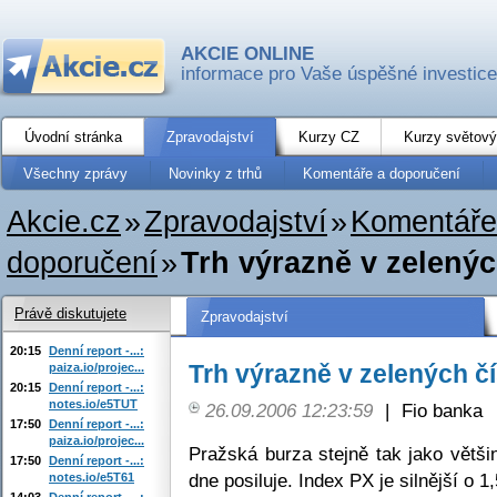
AKCIE ONLINE
informace pro Vaše úspěšné investice
Úvodní stránka
Zpravodajství
Kurzy CZ
Kurzy světový
Všechny zprávy
Novinky z trhů
Komentáře a doporučení
Akcie.cz
»
Zpravodajství
»
Komentáře
doporučení
»
Trh výrazně v zelenýc
Právě diskutujete
Zpravodajství
20:15
Denní report -...:
Trh výrazně v zelených č
paiza.io/projec...
20:15
Denní report -...:
notes.io/e5TUT
26.09.2006 12:23:59
|
Fio banka
17:50
Denní report -...:
paiza.io/projec...
Pražská burza stejně tak jako větš
17:50
Denní report -...:
dne posiluje. Index PX je silnější o 
notes.io/e5T61
14:03
Denní report -...: