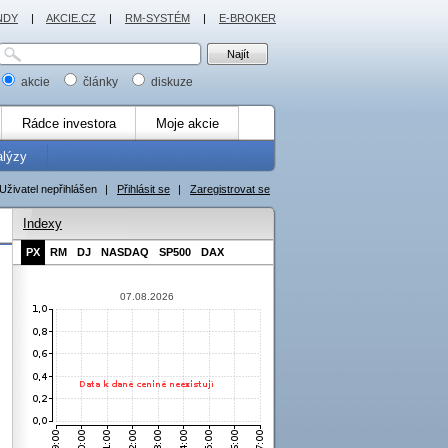
NDY
|
AKCIE.CZ
|
RM-SYSTÉM
|
E-BROKER
akcie
články
diskuze
Rádce investora
Moje akcie
alýzy
Uživatel nepřihlášen
|
Přihlásit se
|
Zaregistrovat se
Indexy
PX
RM
DJ
NASDAQ
SP500
DAX
07.08.2026