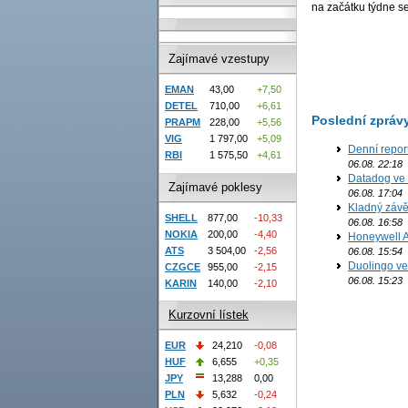
na začátku týdne s
Zajímavé vzestupy
EMAN
43,00
+7,50
DETEL
710,00
+6,61
Poslední zpráv
PRAPM
228,00
+5,56
VIG
1 797,00
+5,09
Denní report
RBI
1 575,50
+4,61
06.08. 22:18
Datadog ve 
Zajímavé poklesy
06.08. 17:04
Kladný závě
SHELL
877,00
-10,33
06.08. 16:58
NOKIA
200,00
-4,40
Honeywell Ae
ATS
3 504,00
-2,56
06.08. 15:54
Duolingo ve 
CZGCE
955,00
-2,15
06.08. 15:23
KARIN
140,00
-2,10
Kurzovní lístek
EUR
24,210
-0,08
HUF
6,655
+0,35
JPY
13,288
0,00
PLN
5,632
-0,24