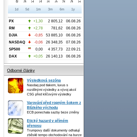
1d
5d
1m
3m
6m
1y
PX
+1,30
2 805,12
06.08.26
RM
+2,78
781,62
06.08.26
DJIA
-0,85
53 885,10
06.08.26
NASDAQ
-0,06
26 348,35
07.08.26
SP500
0,00
4 357,73
22.09.21
DAX
+0,05
26 140,13
06.08.26
Odborné články
Výsledková sezóna
Nasdaq pod tlakem, luxus s
rozdílnými výsledky a vývoj akcií
CSG před klíčovými výsledky
Varování před ropným šokem z
Blízkého východu
ECB ponechala sazby beze změny
Etický hazard v přímém
přenosu
Trumpovy další dokumenty odhalují
zběsilé tempo obchodování na burze