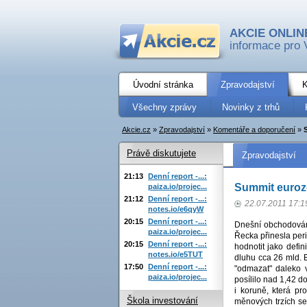
AKCIE ONLIN
informace pro 
Úvodní stránka
Zpravodajství
K
Všechny zprávy
Novinky z trhů
Akcie.cz
»
Zpravodajství
»
Komentáře a doporučení
»
Právě diskutujete
Zpravodajství
21:13
Denní report -...:
Summit eurozó
paiza.io/projec...
21:12
Denní report -...:
22.07.2011 17:1
notes.io/e6qyW
20:15
Denní report -...:
Dnešní obchodování
paiza.io/projec...
Řecka přinesla peri
20:15
Denní report -...:
hodnotit jako defi
notes.io/e5TUT
dluhu cca 26 mld. 
17:50
Denní report -...:
"odmazat" daleko v
paiza.io/projec...
posílilo nad 1,42 
i koruně, která pr
Škola investování
měnových trzích se 