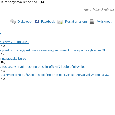
e kurz pohyboval lehce nad 1,14.
Autor: MIlan Svoboda
Diskutovat
Facebook
Poslat emailem
Vytisknout
y
 - čtvrtek 06.08.2026
Fio
výsledcích za 2Q překonal očekávání, pozornost trhu ale poutá výhled na 2H
Fio
r na pražské burze
Fio
rospace v prvním reportu po spin-offu snížil celoroční výhled
Fio
2Q zrychlilo růst uživatelů, společnost ale poskytla konzervativní výhled na 3Q
Fio