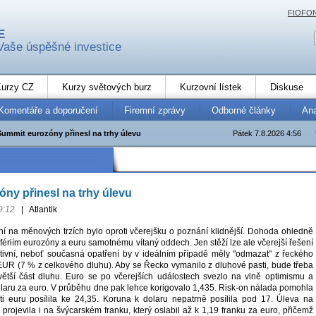
FIOFO
E
Vaše úspěšné investice
urzy CZ
Kurzy světových burz
Kurzovní lístek
Diskuse
Komentáře a doporučení
Firemní zprávy
Odborné články
An
Summit eurozóny přinesl na trhy úlevu
Pátek 7.8.2026 4:56
ny přinesl na trhy úlevu
9:12
|
Atlantik
 na měnových trzích bylo oproti včerejšku o poznání klidnější. Dohoda ohledně
fériím eurozóny a euru samotnému vítaný oddech. Jen stěží lze ale včerejší řešení
nitivní, neboť současná opatření by v ideálním případě měly "odmazat" z řeckého
EUR (7 % z celkového dluhu). Aby se Řecko vymanilo z dluhové pasti, bude třeba
ětší část dluhu. Euro se po včerejších událostech svezlo na vlně optimismu a
dolaru za euro. V průběhu dne pak lehce korigovalo 1,435. Risk-on nálada pomohla
oti euru posílila ke 24,35. Koruna k dolaru nepatrně posílila pod 17. Úleva na
projevila i na švýcarském franku, který oslabil až k 1,19 franku za euro, přičemž