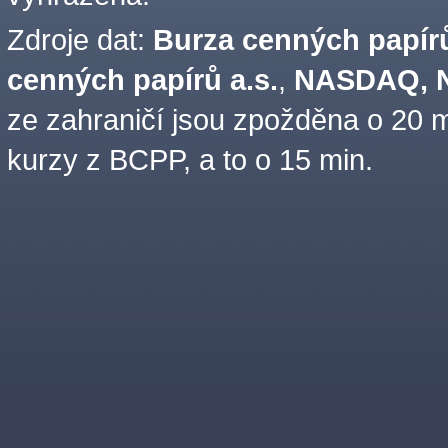
Zdroje dat:
Burza cenných papírů
cenných papírů a.s.
,
NASDAQ, N
ze zahraničí jsou zpožděna o 20 m
kurzy z BCPP, a to o 15 min.