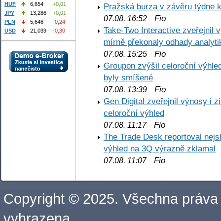
HUF
6,654
+0,01
Pražská burza v závěru týdne k
JPY
13,286
+0,01
Fio
07.08. 16:52
PLN
5,646
-0,24
Take-Two Interactive zveřejnil 
USD
21,039
-0,30
mírně překonaly odhady analyti
Fio
07.08. 15:25
Groupon zvýšil celoroční výhl
byly smíšené
Fio
07.08. 13:39
Gen Digital zveřejnil výnosy i 
celoroční výhled
Fio
07.08. 11:17
The Trade Desk reportoval nejs
výhled na 3Q výrazně zklamal
Fio
07.08. 11:07
Copyright © 2025. Všechna práva
vyhrazena.