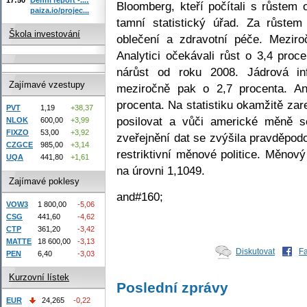
Bloomberg, kteří počítali s růstem 
paiza.io/projec...
tamní statistický úřad. Za růstem
Škola investování
oblečení a zdravotní péče. Meziro
Analytici očekávali růst o 3,4 proc
nárůst od roku 2008. Jádrová in
Zajímavé vzestupy
meziročně pak o 2,7 procenta. Ana
procenta. Na statistiku okamžitě zar
PVT
1,19
+38,37
posilovat a vůči americké měně 
NLOK
600,00
+3,99
FIXZO
53,00
+3,92
zveřejnění dat se zvýšila pravděpodo
CZGCE
985,00
+3,14
restriktivní měnové politice. Měno
UQA
441,80
+1,61
na úrovni 1,1049.
Zajímavé poklesy
and#160;
VOW3
1 800,00
-5,06
CSG
441,60
-4,62
CTP
361,20
-3,42
MATTE
18 600,00
-3,13
Diskutovat
F
PEN
6,40
-3,03
Kurzovní lístek
Poslední zprávy
EUR
24,265
-0,22