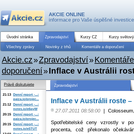
AKCIE ONLINE
informace pro Vaše úspěšné investice
Úvodní stránka
Zpravodajství
Kurzy CZ
Kurzy světový
Všechny zprávy
Novinky z trhů
Komentáře a doporučení
Akcie.cz
»
Zpravodajství
»
Komentáře
doporučení
»
Inflace v Austrálii ro
Právě diskutujete
Zpravodajství
21:13
Denní report -...:
Inflace v Austrálii roste 
paiza.io/projec...
21:12
Denní report -...:
notes.io/e6qyW
27.07.2011 08:58:00
|
Colosseum,
20:15
Denní report -...:
paiza.io/projec...
Spotřebitelské ceny vzrostly v pos
20:15
Denní report -...:
procenta, což překonalo očekáván
notes.io/e5TUT
17:50
Denní report -...: