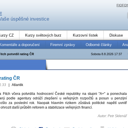
FIOFO
E
Vaše úspěšné investice
urzy CZ
Kurzy světových burz
Kurzovní lístek
Diskuse
Komentáře a doporučení
Firemní zprávy
Odborné články
An
Fitch potvrdil rating ČR
Sobota 8.8.2026 17:37
 rating ČR
1:33
|
Atlantik
a Fitch včera potvrdila hodnocení České republiky na stupni "A+" a ponechala
který podle agentury odráží zlepšení u veřejných rozpočtů a posun u penzijní
ošlo za poslední rok. Naopak hlavním rizikem zůstává politické napětí uvnitř
 ohrozit další průběh reforem a stabilizace veřejných financí.
Autor: Petr Sklenář