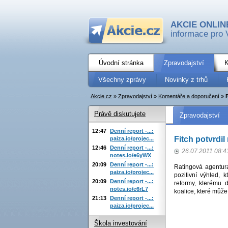
AKCIE ONLIN
informace pro 
Úvodní stránka
Zpravodajství
K
Všechny zprávy
Novinky z trhů
Akcie.cz
»
Zpravodajství
»
Komentáře a doporučení
»
Právě diskutujete
Zpravodajství
12:47
Denní report -...:
Fitch potvrdil
paiza.io/projec...
12:46
Denní report -...:
26.07.2011 08:4
notes.io/e6yWX
20:09
Denní report -...:
Ratingová agentur
paiza.io/projec...
pozitivní výhled, 
20:09
Denní report -...:
reformy, kterému d
notes.io/e6rL7
koalice, které může
21:13
Denní report -...:
paiza.io/projec...
Škola investování