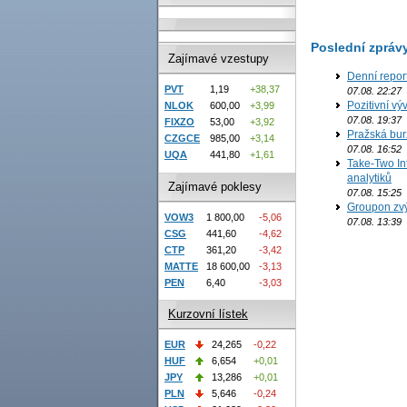
Poslední zpráv
Zajímavé vzestupy
Denní repor
PVT
1,19
+38,37
07.08. 22:27
Pozitivní vý
NLOK
600,00
+3,99
07.08. 19:37
FIXZO
53,00
+3,92
Pražská bur
CZGCE
985,00
+3,14
07.08. 16:52
UQA
441,80
+1,61
Take-Two In
analytiků
Zajímavé poklesy
07.08. 15:25
Groupon zvý
VOW3
1 800,00
-5,06
07.08. 13:39
CSG
441,60
-4,62
CTP
361,20
-3,42
MATTE
18 600,00
-3,13
PEN
6,40
-3,03
Kurzovní lístek
EUR
24,265
-0,22
HUF
6,654
+0,01
JPY
13,286
+0,01
PLN
5,646
-0,24