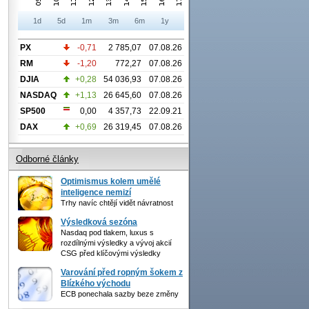
1d
5d
1m
3m
6m
1y
PX
-0,71
2 785,07
07.08.26
RM
-1,20
772,27
07.08.26
DJIA
+0,28
54 036,93
07.08.26
NASDAQ
+1,13
26 645,60
07.08.26
SP500
0,00
4 357,73
22.09.21
DAX
+0,69
26 319,45
07.08.26
Odborné články
Optimismus kolem umělé
inteligence nemizí
Trhy navíc chtějí vidět návratnost
Výsledková sezóna
Nasdaq pod tlakem, luxus s
rozdílnými výsledky a vývoj akcií
CSG před klíčovými výsledky
Varování před ropným šokem z
Blízkého východu
ECB ponechala sazby beze změny