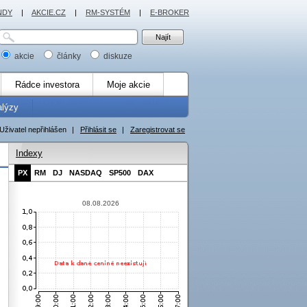
NDY
|
AKCIE.CZ
|
RM-SYSTÉM
|
E-BROKER
akcie
články
diskuze
Rádce investora
Moje akcie
alýzy
Uživatel nepřihlášen
|
Přihlásit se
|
Zaregistrovat se
Indexy
PX
RM
DJ
NASDAQ
SP500
DAX
08.08.2026