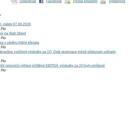
Diskutovat
Facebook
Poslat emailem
Vytisknout
y
t - pátek 07.08.2026
Fio
voj na Wall Street
Fio
za v závěru týdne klesala
Fio
teractive zveřejnil výsledky za 1Q, čisté rezervace mírně překonaly odhady
Fio
šil celoroční výhled očištěné EBITDA, výsledky za 2Q byly smíšené
Fio