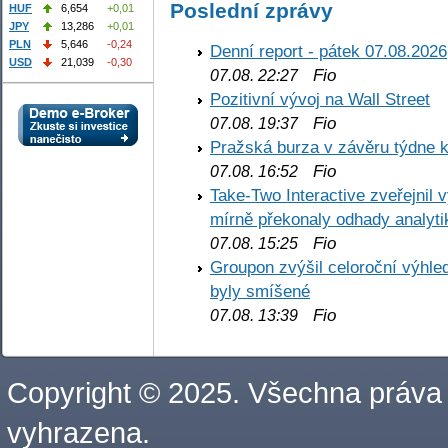
Poslední zprávy
HUF
6,654
+0,01
JPY
13,286
+0,01
PLN
5,646
-0,24
Denní report - pátek 07.08.2026
USD
21,039
-0,30
Fio
07.08. 22:27
Pozitivní vývoj na Wall Street
Fio
07.08. 19:37
Pražská burza v závěru týdne k
Fio
07.08. 16:52
Take-Two Interactive zveřejnil 
mírně překonaly odhady analyti
Fio
07.08. 15:25
Groupon zvýšil celoroční výhl
byly smíšené
Fio
07.08. 13:39
Copyright © 2025. Všechna práva
vyhrazena.