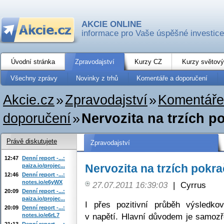
AKCIE ONLINE
informace pro Vaše úspěšné investice
Úvodní stránka
Zpravodajství
Kurzy CZ
Kurzy světový
Všechny zprávy
Novinky z trhů
Komentáře a doporučení
Akcie.cz
»
Zpravodajství
»
Komentáře
doporučení
»
Nervozita na trzích p
Právě diskutujete
Zpravodajství
12:47
Denní report -...:
Nervozita na trzích pokra
paiza.io/projec...
12:46
Denní report -...:
notes.io/e6yWX
27.07.2011 16:39:03
|
Cyrrus
20:09
Denní report -...:
paiza.io/projec...
I přes pozitivní průběh výsledko
20:09
Denní report -...:
v napětí. Hlavní důvodem je samozř
notes.io/e6rL7
21:13
Denní report -...: