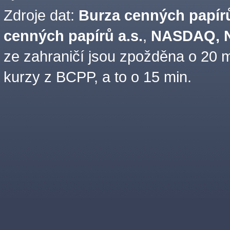
Zdroje dat:
Burza cenných papírů
cenných papírů a.s.
,
NASDAQ, N
ze zahraničí jsou zpožděna o 20 m
kurzy z BCPP, a to o 15 min.