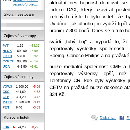
aktuální neschopnost domluvit s
paiza.io/projec...
indexu DAX, který uzavíral posl
Škola investování
zelených číslech bylo vidět, že by
Uvidíme, jak dlouho jim vydrží trpěl
hranici 7.300 bodů. Dnes se o tuto h
Zajímavé vzestupy
svádí „tuhý boj“ a vypadá to, že
PVT
1,19
+38,37
reportovaly výsledky společnosti
NLOK
600,00
+3,99
Boeing, Conoco Philips a na pražské
FIXZO
53,00
+3,92
CZGCE
985,00
+3,14
burze mediální společnost CME a T
UQA
441,80
+1,61
reportovaly výsledky lepší, než
Zajímavé poklesy
Telefonicy CR, kde byly výsledky j
CETV na pražské burze dokonce ata
VOW3
1 800,00
-5,06
CSG
441,60
-4,62
334 Kč.
CTP
361,20
-3,42
MATTE
18 600,00
-3,13
PEN
6,40
-3,03
Kurzovní lístek
Diskutovat
F
EUR
24,265
-0,22