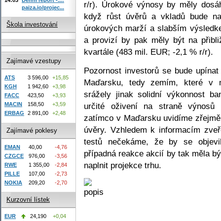
r/r). Úrokové výnosy by měly dosá
paiza.io/projec...
když růst úvěrů a vkladů bude n
Škola investování
úrokových marží a slabším výsled
a provizí by pak měly být na přibl
kvartále (483 mil. EUR; -2,1 % r/r).
Zajímavé vzestupy
Pozornost investorů se bude upína
ATS
3 596,00
+15,85
Maďarsku, tedy zemím, které v m
KGH
1 942,60
+3,98
srážely jinak solidní výkonnost b
FACC
423,50
+3,93
určité oživení na straně výnosů 
MACIN
158,50
+3,59
ERBAG
2 891,00
+2,48
zatímco v Maďarsku uvidíme zřejmě 
úvěry. Vzhledem k informacím zve
Zajímavé poklesy
testů nečekáme, že by se objevi
EMAN
40,00
-4,76
případná reakce akcií by tak měla b
CZGCE
976,00
-3,56
naplnit projekce trhu.
RWE
1 355,00
-2,84
PILLE
107,00
-2,73
NOKIA
209,20
-2,70
Kurzovní lístek
EUR
24,190
+0,04