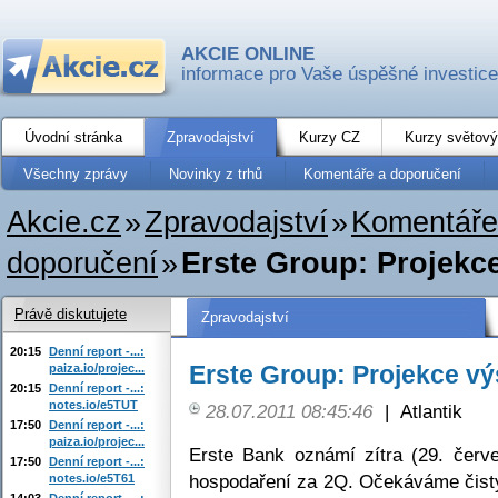
AKCIE ONLINE
informace pro Vaše úspěšné investice
Úvodní stránka
Zpravodajství
Kurzy CZ
Kurzy světový
Všechny zprávy
Novinky z trhů
Komentáře a doporučení
Akcie.cz
»
Zpravodajství
»
Komentáře
doporučení
»
Erste Group: Projekc
Právě diskutujete
Zpravodajství
20:15
Denní report -...:
Erste Group: Projekce v
paiza.io/projec...
20:15
Denní report -...:
notes.io/e5TUT
28.07.2011 08:45:46
|
Atlantik
17:50
Denní report -...:
paiza.io/projec...
Erste Bank oznámí zítra (29. červ
17:50
Denní report -...:
hospodaření za 2Q. Očekáváme čistý
notes.io/e5T61
14:03
Denní report -...: