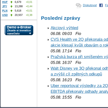
HUF
6,679
+0,01
Diskutovat
F
JPY
13,288
+0,44
PLN
5,618
+0,01
USD
20,937
+0,38
Poslední zprávy
Akciový výhled
Fio
06.08. 09:03
CVS Health ve 2Q překonala odh
akcie klesají kvůli obavám o ro
Fio
05.08. 17:14
Pražská burza při smíšeném výv
Fio
05.08. 16:37
Walt Disney ve 3Q překonal odha
a zvýšil cíl zpětných odkupů
Fio
05.08. 16:23
Uber reportoval výsledky za 2Q,
EBITDA překonaly odhady analy
Fio
05.08. 15:55