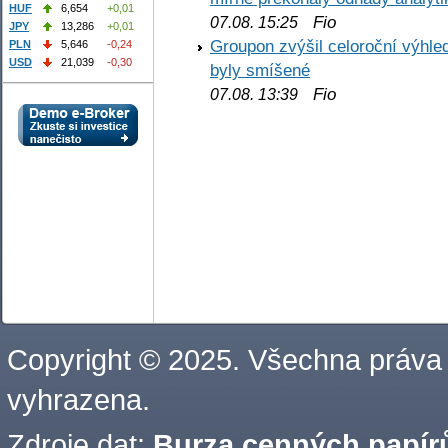
HUF
6,654
+0,01
Fio
07.08. 15:25
JPY
13,286
+0,01
Groupon zvýšil celoroční výhl
PLN
5,646
-0,24
USD
21,039
-0,30
byly smíšené
Fio
07.08. 13:39
Copyright © 2025. Všechna práva
vyhrazena.
Zdroje dat:
Burza cenných papírů