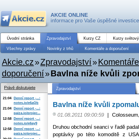
AKCIE ONLINE
informace pro Vaše úspěšné investice
Úvodní stránka
Zpravodajství
Kurzy CZ
Kurzy světový
Všechny zprávy
Novinky z trhů
Komentáře a doporučení
Akcie.cz
»
Zpravodajství
»
Komentáře
doporučení
»
Bavlna níže kvůli zpo
Právě diskutujete
Zpravodajství
21:04
Denní report -...:
Bavlna níže kvůli zpomal
notes.io/e6aQb
21:04
Denní report -...:
paiza.io/projec...
01.08.2011 09:00:59
|
Colosseum,
12:58
Denní report -...:
notes.io/e6ay9
Druhou obchodní seanci v řadě padal
12:58
Denní report -...:
poptávky po této komoditě z USA,
paiza.io/projec...
20:33
Denní report -...: