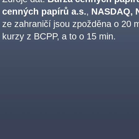
cenných papírů a.s.
,
NASDAQ, N
ze zahraničí jsou zpožděna o 20 m
kurzy z BCPP, a to o 15 min.