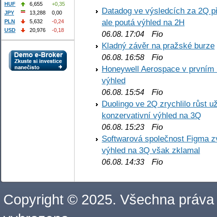
HUF
6,655
+0,35
Datadog ve výsledcích za 2Q př
JPY
13,288
0,00
ale poutá výhled na 2H
PLN
5,632
-0,24
USD
20,976
-0,18
Fio
06.08. 17:04
Kladný závěr na pražské burze
Fio
06.08. 16:58
Honeywell Aerospace v prvním re
výhled
Fio
06.08. 15:54
Duolingo ve 2Q zrychlilo růst už
konzervativní výhled na 3Q
Fio
06.08. 15:23
Softwarová společnost Figma z
výhled na 3Q však zklamal
Fio
06.08. 14:33
Copyright © 2025. Všechna práva