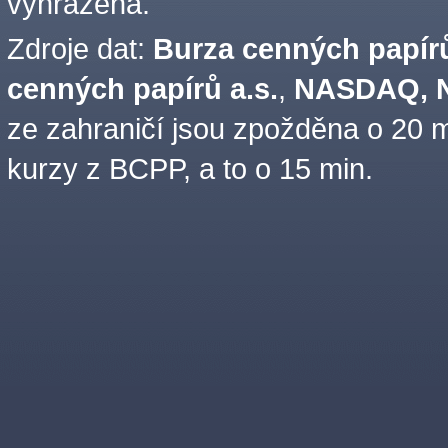
vyhrazena.
Zdroje dat:
Burza cenných papírů
cenných papírů a.s.
,
NASDAQ, N
ze zahraničí jsou zpožděna o 20 m
kurzy z BCPP, a to o 15 min.