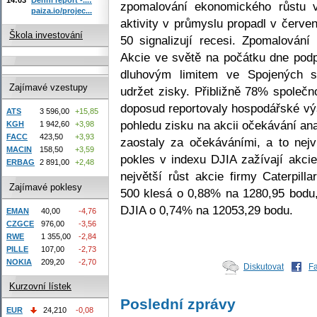
zpomalování ekonomického růstu v
paiza.io/projec...
aktivity v průmyslu propadl v červe
Škola investování
50 signalizují recesi. Zpomalování
Akcie ve světě na počátku dne podp
dluhovým limitem ve Spojených s
Zajímavé vzestupy
udržet zisky. Přibližně 78% společ
doposud reportovaly hospodářské výs
ATS
3 596,00
+15,85
pohledu zisku na akcii očekávání an
KGH
1 942,60
+3,98
FACC
423,50
+3,93
zaostaly za očekáváními, a to nejv
MACIN
158,50
+3,59
pokles v indexu DJIA zažívají akci
ERBAG
2 891,00
+2,48
největší růst akcie firmy Caterpil
Zajímavé poklesy
500 klesá o 0,88% na 1280,95 bodu
DJIA o 0,74% na 12053,29 bodu.
EMAN
40,00
-4,76
CZGCE
976,00
-3,56
RWE
1 355,00
-2,84
PILLE
107,00
-2,73
NOKIA
209,20
-2,70
Diskutovat
F
Kurzovní lístek
Poslední zprávy
EUR
24,210
-0,08