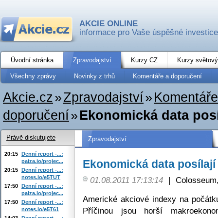
AKCIE ONLINE
informace pro Vaše úspěšné investice
Úvodní stránka
Zpravodajství
Kurzy CZ
Kurzy světový
Všechny zprávy
Novinky z trhů
Komentáře a doporučení
Akcie.cz
»
Zpravodajství
»
Komentáře
doporučení
»
Ekonomická data posíl
Právě diskutujete
Zpravodajství
20:15
Denní report -...:
Ekonomická data posílají
paiza.io/projec...
20:15
Denní report -...:
notes.io/e5TUT
01.08.2011 17:13:14
|
Colosseum,
17:50
Denní report -...:
paiza.io/projec...
Americké akciové indexy na počátku
17:50
Denní report -...:
Příčinou jsou horší makroekonom
notes.io/e5T61
14:03
Denní report -...: