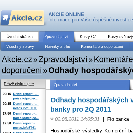
AKCIE ONLINE
informace pro Vaše úspěšné investice
Úvodní stránka
Zpravodajství
Kurzy CZ
Kurzy světový
Všechny zprávy
Novinky z trhů
Komentáře a doporučení
Akcie.cz
»
Zpravodajství
»
Komentáře
doporučení
»
Odhady hospodářskýc
Právě diskutujete
Zpravodajství
20:15
Denní report -...:
Odhady hospodářských v
paiza.io/projec...
20:15
Denní report -...:
banky pro 2Q 2011
notes.io/e5TUT
17:50
Denní report -...:
paiza.io/projec...
02.08.2011 14:05:31
|
Fio banka
17:50
Denní report -...:
notes.io/e5T61
Hospodářské výsledky Komerční b
14:03
Denní report -...: