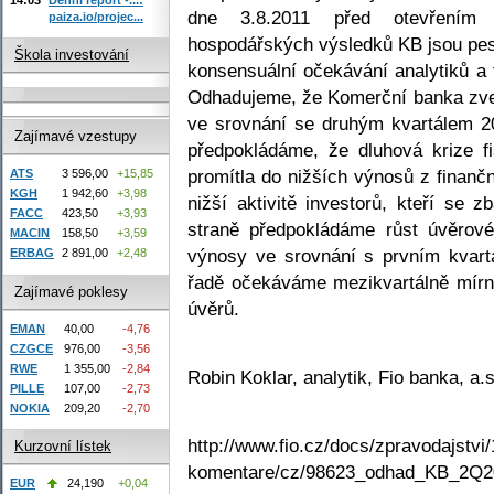
dne 3.8.2011 před otevřením
paiza.io/projec...
hospodářských výsledků KB jsou pesi
Škola investování
konsensuální očekávání analytiků a t
Odhadujeme, že Komerční banka zveře
ve srovnání se druhým kvartálem 2
Zajímavé vzestupy
předpokládáme, že dluhová krize f
promítla do nižších výnosů z finančn
ATS
3 596,00
+15,85
KGH
1 942,60
+3,98
nižší aktivitě investorů, kteří se 
FACC
423,50
+3,93
straně předpokládáme růst úvěrové
MACIN
158,50
+3,59
výnosy ve srovnání s prvním kvart
ERBAG
2 891,00
+2,48
řadě očekáváme mezikvartálně mírně
Zajímavé poklesy
úvěrů.
EMAN
40,00
-4,76
CZGCE
976,00
-3,56
RWE
1 355,00
-2,84
Robin Koklar, analytik, Fio banka, a.s
PILLE
107,00
-2,73
NOKIA
209,20
-2,70
http://www.fio.cz/docs/zpravodajstvi/
Kurzovní lístek
komentare/cz/98623_odhad_KB_2Q2
EUR
24,190
+0,04