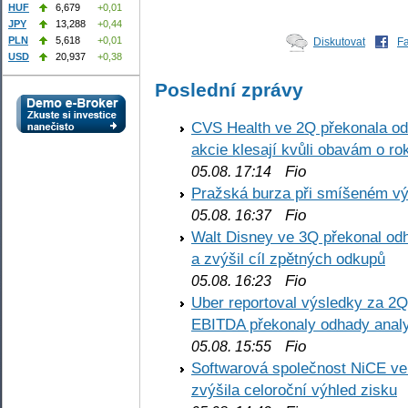
HUF
6,679
+0,01
JPY
13,288
+0,44
PLN
5,618
+0,01
Diskutovat
F
USD
20,937
+0,38
Poslední zprávy
CVS Health ve 2Q překonala odh
akcie klesají kvůli obavám o ro
Fio
05.08. 17:14
Pražská burza při smíšeném výv
Fio
05.08. 16:37
Walt Disney ve 3Q překonal odha
a zvýšil cíl zpětných odkupů
Fio
05.08. 16:23
Uber reportoval výsledky za 2Q,
EBITDA překonaly odhady analy
Fio
05.08. 15:55
Softwarová společnost NiCE ve
zvýšila celoroční výhled zisku