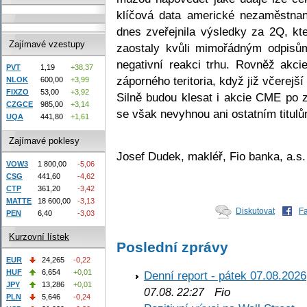
klíčová data americké nezaměstna
dnes zveřejnila výsledky za 2Q, kt
Zajímavé vzestupy
zaostaly kvůli mimořádným odpisů
negativní reakci trhu. Rovněž akc
PVT
1,19
+38,37
záporného teritoria, když již včerejš
NLOK
600,00
+3,99
FIXZO
53,00
+3,92
Silně budou klesat i akcie CME po 
CZGCE
985,00
+3,14
se však nevyhnou ani ostatním titulů
UQA
441,80
+1,61
Zajímavé poklesy
Josef Dudek, makléř, Fio banka, a.s.
VOW3
1 800,00
-5,06
CSG
441,60
-4,62
CTP
361,20
-3,42
MATTE
18 600,00
-3,13
Diskutovat
F
PEN
6,40
-3,03
Kurzovní lístek
Poslední zprávy
EUR
24,265
-0,22
HUF
6,654
+0,01
Denní report - pátek 07.08.2026
JPY
13,286
+0,01
Fio
07.08. 22:27
PLN
5,646
-0,24