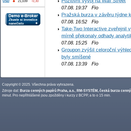
Pozitivní vývoj na Wall Street
USD
21,039
-0,30
Fio
07.08. 19:37
Pražská burza v závěru týdne k
Fio
07.08. 16:52
Take-Two Interactive zveřejnil 
mírně překonaly odhady analyti
Fio
07.08. 15:25
Groupon zvýšil celoroční výhl
byly smíšené
Fio
07.08. 13:39
Copyright © 2025. Všechna práva vyhrazena.
Zdroje dat:
Burza cenných papírů Praha, a.s.
,
RM-SYSTÉM, česká burza cennýc
minut. Pro nepřihlášené jsou zpožděny i kurzy z BCPP, a to o 15 min.