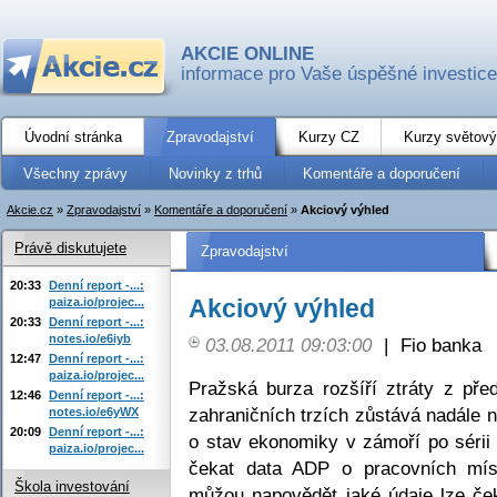
AKCIE ONLINE
informace pro Vaše úspěšné investice
Úvodní stránka
Zpravodajství
Kurzy CZ
Kurzy světový
Všechny zprávy
Novinky z trhů
Komentáře a doporučení
Akcie.cz
»
Zpravodajství
»
Komentáře a doporučení
»
Akciový výhled
Právě diskutujete
Zpravodajství
20:33
Denní report -...:
Akciový výhled
paiza.io/projec...
20:33
Denní report -...:
notes.io/e6iyb
03.08.2011 09:03:00
|
Fio banka
12:47
Denní report -...:
paiza.io/projec...
Pražská burza rozšíří ztráty z pře
12:46
Denní report -...:
zahraničních trzích zůstává nadále n
notes.io/e6yWX
20:09
Denní report -...:
o stav ekonomiky v zámoří po séri
paiza.io/projec...
čekat data ADP o pracovních mís
Škola investování
můžou napovědět jaké údaje lze če