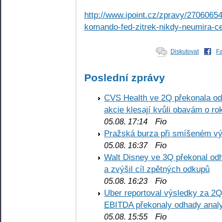
http://www.ipoint.cz/zpravy/2706065
komando-fed-zitrek-nikdy-neumira-ce
Diskutovat
F
Poslední zprávy
CVS Health ve 2Q překonala odh
akcie klesají kvůli obavám o ro
Fio
05.08. 17:14
Pražská burza při smíšeném výv
Fio
05.08. 16:37
Walt Disney ve 3Q překonal odha
a zvýšil cíl zpětných odkupů
Fio
05.08. 16:23
Uber reportoval výsledky za 2Q,
EBITDA překonaly odhady analy
Fio
05.08. 15:55