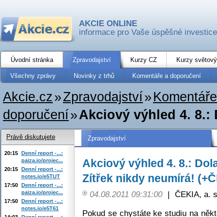
AKCIE ONLINE
informace pro Vaše úspěšné investice
Úvodní stránka
Zpravodajství
Kurzy CZ
Kurzy světový
Všechny zprávy
Novinky z trhů
Komentáře a doporučení
Akcie.cz
»
Zpravodajství
»
Komentáře
doporučení
»
Akciový výhled 4. 8.:
Právě diskutujete
Zpravodajství
20:15
Denní report -...:
Akciový výhled 4. 8.: D
paiza.io/projec...
20:15
Denní report -...:
Zítřek nikdy neumírá! (+Č
notes.io/e5TUT
17:50
Denní report -...:
paiza.io/projec...
04.08.2011 09:31:00
|
ČEKIA, a. s
17:50
Denní report -...:
notes.io/e5T61
Pokud se chystáte ke studiu na něk
14:03
Denní report -...: