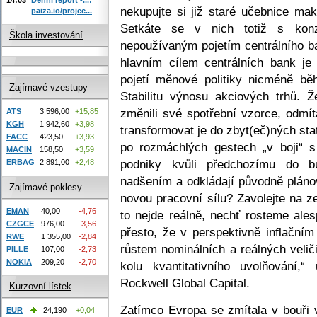
nekupujte si již staré učebnice ma
paiza.io/projec...
Setkáte se v nich totiž s konz
Škola investování
nepoužívaným pojetím centrálního b
hlavním cílem centrálních bank je
pojetí měnové politiky nicméně běh
Zajímavé vzestupy
Stabilitu výnosu akciových trhů. 
změnili své spotřební vzorce, odmí
ATS
3 596,00
+15,85
KGH
1 942,60
+3,98
transformovat je do zbyt(eč)ných sta
FACC
423,50
+3,93
po rozmáchlých gestech „v boji“ s
MACIN
158,50
+3,59
podniky kvůli předchozímu do bu
ERBAG
2 891,00
+2,48
nadšením a odkládají původně plánov
Zajímavé poklesy
novou pracovní sílu? Zavolejte na z
EMAN
40,00
-4,76
to nejde reálně, nechť rosteme ales
CZGCE
976,00
-3,56
přesto, že v perspektivně inflační
RWE
1 355,00
-2,84
růstem nominálních a reálných velič
PILLE
107,00
-2,73
NOKIA
209,20
-2,70
kolu kvantitativního uvolňování,
Rockwell Global Capital.
Kurzovní lístek
Zatímco Evropa se zmítala v bouři v
EUR
24,190
+0,04