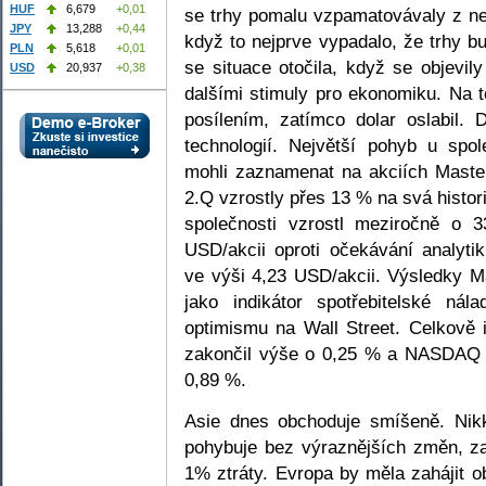
HUF
6,679
+0,01
se trhy pomalu vzpamatovávaly z nej
JPY
13,288
+0,44
když to nejprve vypadalo, že trhy b
PLN
5,618
+0,01
se situace otočila, když se objevil
USD
20,937
+0,38
dalšími stimuly pro ekonomiku. Na t
posílením, zatímco dolar oslabil.
technologií. Největší pohyb u spol
mohli zaznamenat na akciích Maste
2.Q vzrostly přes 13 % na svá histo
společnosti vzrostl meziročně o
USD/akcii oproti očekávání analyt
ve výši 4,23 USD/akcii. Výsledky 
jako indikátor spotřebitelské ná
optimismu na Wall Street. Celkově
zakončil výše o 0,25 % a NASDAQ 
0,89 %.
Asie dnes obchoduje smíšeně. Nik
pohybuje bez výraznějších změn, 
1% ztráty. Evropa by měla zahájit 