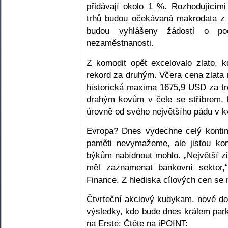
přidávají okolo 1 %. Rozhodujícími
trhů budou očekávaná makrodata z
budou vyhlášeny žádosti o p
nezaměstnanosti.
Z komodit opět excelovalo zlato, 
rekord za druhým. Včera cena zlat
historická maxima 1675,9 USD za tro
drahým kovům v čele se stříbrem, k
úrovně od svého největšího pádu v k
Evropa? Dnes vydechne celý kontin
paměti nevymažeme, ale jistou ko
býkům nabídnout mohlo. „Největší zi
měl zaznamenat bankovní sektor,
Finance. Z hlediska cílových cen se 
Čtvrteční akciový kudykam, nové do
výsledky, kdo bude dnes králem park
na Erste: Čtěte na iPOINT: