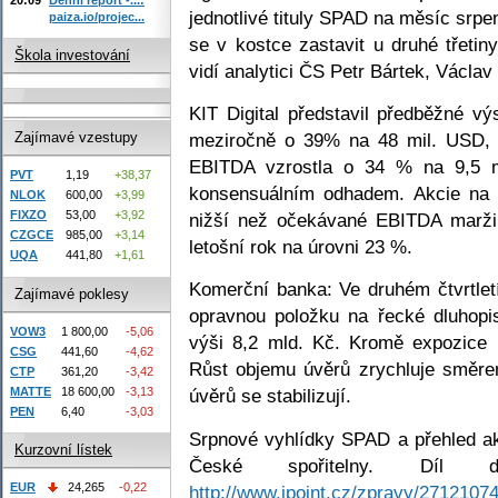
jednotlivé tituly SPAD na měsíc srpe
paiza.io/projec...
se v kostce zastavit u druhé třeti
Škola investování
vidí analytici ČS Petr Bártek, Václa
KIT Digital představil předběžné vý
meziročně o 39% na 48 mil. USD, 
Zajímavé vzestupy
EBITDA vzrostla o 34 % na 9,5 
PVT
1,19
+38,37
konsensuálním odhadem. Akcie na v
NLOK
600,00
+3,99
FIXZO
53,00
+3,92
nižší než očekávané EBITDA marži,
CZGCE
985,00
+3,14
letošní rok na úrovni 23 %.
UQA
441,80
+1,61
Komerční banka: Ve druhém čtvrtletí
Zajímavé poklesy
opravnou položku na řecké dluhopisy
VOW3
1 800,00
-5,06
výši 8,2 mld. Kč. Kromě expozice 
CSG
441,60
-4,62
Růst objemu úvěrů zrychluje směr
CTP
361,20
-3,42
MATTE
18 600,00
-3,13
úvěrů se stabilizují.
PEN
6,40
-3,03
Srpnové vyhlídky SPAD a přehled ak
Kurzovní lístek
České spořitelny. Díl 
EUR
24,265
-0,22
http://www.ipoint.cz/zpravy/27121074