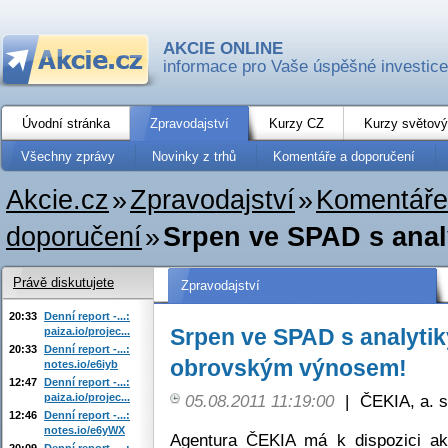
AKCIE ONLINE
informace pro Vaše úspěšné investice
Úvodní stránka
Zpravodajství
Kurzy CZ
Kurzy světový
Všechny zprávy
Novinky z trhů
Komentáře a doporučení
Akcie.cz
»
Zpravodajství
»
Komentáře
doporučení
»
Srpen ve SPAD s analy
Právě diskutujete
Zpravodajství
20:33
Denní report -...:
Srpen ve SPAD s analytik
paiza.io/projec...
20:33
Denní report -...:
obrovským výnosem!
notes.io/e6iyb
12:47
Denní report -...:
paiza.io/projec...
05.08.2011 11:19:00
|
ČEKIA, a. s
12:46
Denní report -...:
notes.io/e6yWX
Agentura ČEKIA má k dispozici akt
20:09
Denní report -...: