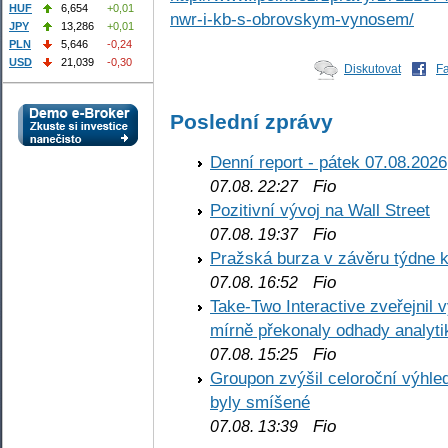
HUF
6,654
+0,01
nwr-i-kb-s-obrovskym-vynosem/
JPY
13,286
+0,01
PLN
5,646
-0,24
USD
21,039
-0,30
Diskutovat
F
Poslední zprávy
Denní report - pátek 07.08.2026
Fio
07.08. 22:27
Pozitivní vývoj na Wall Street
Fio
07.08. 19:37
Pražská burza v závěru týdne k
Fio
07.08. 16:52
Take-Two Interactive zveřejnil 
mírně překonaly odhady analyti
Fio
07.08. 15:25
Groupon zvýšil celoroční výhl
byly smíšené
Fio
07.08. 13:39