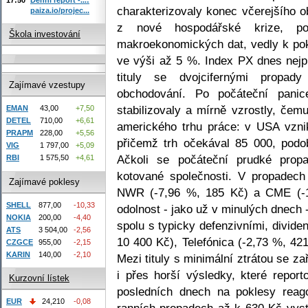
charakterizovaly konec včerejšího
paiza.io/projec...
z nové hospodářské krize, po
Škola investování
makroekonomických dat, vedly k p
ve výši až 5 %. Index PX dnes nejp
tituly se dvojcifernými propady 
Zajímavé vzestupy
obchodování. Po počáteční pan
stabilizovaly a mírně vzrostly, čem
EMAN
43,00
+7,50
DETEL
710,00
+6,61
amerického trhu práce: v USA vzni
PRAPM
228,00
+5,56
přičemž trh očekával 85 000, podo
VIG
1 797,00
+5,09
Ačkoli se počáteční prudké prop
RBI
1 575,50
+4,61
kotované společnosti. V propadech 
Zajímavé poklesy
NWR (-7,96 %, 185 Kč) a CME (-1
SHELL
877,00
-10,33
odolnost - jako už v minulých dnech
NOKIA
200,00
-4,40
spolu s typicky defenzivními, dividen
ATS
3 504,00
-2,56
10 400 Kč), Telefónica (-2,73 %, 42
CZGCE
955,00
-2,15
KARIN
140,00
-2,10
Mezi tituly s minimální ztrátou se za
i přes horší výsledky, které repor
Kurzovní lístek
posledních dnech na poklesy reago
EUR
24,210
-0,08
ranních propadech až k 630 Kč vyst