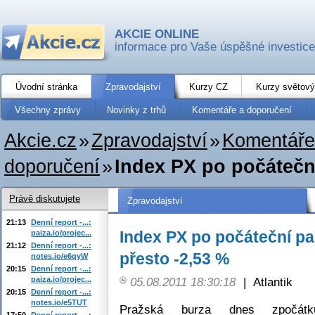
AKCIE ONLINE
informace pro Vaše úspěšné investice
Úvodní stránka
Zpravodajství
Kurzy CZ
Kurzy světový
Všechny zprávy
Novinky z trhů
Komentáře a doporučení
Akcie.cz
»
Zpravodajství
»
Komentáře
doporučení
»
Index PX po počáteční 
Právě diskutujete
Zpravodajství
21:13
Denní report -...:
Index PX po počáteční pan
paiza.io/projec...
21:12
Denní report -...:
přesto -2,53 %
notes.io/e6qyW
20:15
Denní report -...:
paiza.io/projec...
05.08.2011 18:30:18
|
Atlantik
20:15
Denní report -...:
notes.io/e5TUT
Pražská burza dnes zpočátku
17:50
Denní report -...: