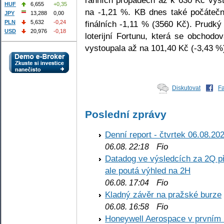
HUF
6,655
+0,35
na -1,21 %. KB dnes také počátečn
JPY
13,288
0,00
finálních -1,11 % (3560 Kč). Prudk
PLN
5,632
-0,24
USD
20,976
-0,18
loterijní Fortunu, která se obchod
vystoupala až na 101,40 Kč (-3,43 %
Diskutovat
F
Poslední zprávy
Denní report - čtvrtek 06.08.20
Fio
06.08. 22:18
Datadog ve výsledcích za 2Q př
ale poutá výhled na 2H
Fio
06.08. 17:04
Kladný závěr na pražské burze
Fio
06.08. 16:58
Honeywell Aerospace v prvním re