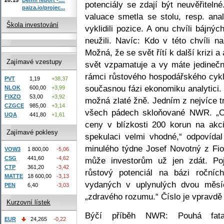
potenciály se zdají být neuvěřitel
paiza.io/projec...
valuace smetla se stolu, resp. anal
Škola investování
vyklidili pozice. A onu chvíli bájných
neužili. Navíc: Kdo v této chvíli n
Možná, že se svět řítí k další krizi 
Zajímavé vzestupy
svět vzpamatuje a vy máte jedineč
rámci růstového hospodářského cykl
PVT
1,19
+38,37
současnou fázi ekonomiku analytici.
NLOK
600,00
+3,99
FIXZO
53,00
+3,92
možná zlaté žně. Jedním z nejvíce tr
CZGCE
985,00
+3,14
všech pádech skloňované NWR. „
UQA
441,80
+1,61
ceny v blízkosti 200 korun na akci
Zajímavé poklesy
spekulaci velmi vhodné,“ odpovída
minulého týdne Josef Novotný z Fi
VOW3
1 800,00
-5,06
CSG
441,60
-4,62
může investorům už jen zdát. Poj
CTP
361,20
-3,42
růstový potenciál na bázi ročníc
MATTE
18 600,00
-3,13
vydaných v uplynulých dvou měsí
PEN
6,40
-3,03
„zdravého rozumu.“ Číslo je vpravd
Kurzovní lístek
Býčí příběh NWR: Pouhá fat
EUR
24,265
-0,22