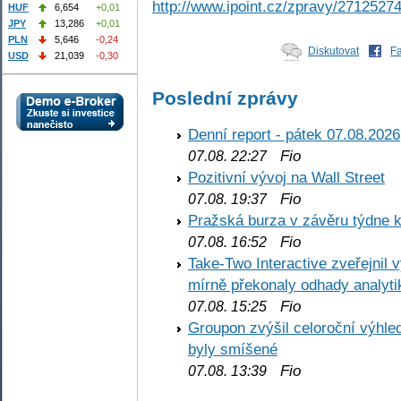
http://www.ipoint.cz/zpravy/27125274
HUF
6,654
+0,01
JPY
13,286
+0,01
PLN
5,646
-0,24
Diskutovat
F
USD
21,039
-0,30
Poslední zprávy
Denní report - pátek 07.08.2026
Fio
07.08. 22:27
Pozitivní vývoj na Wall Street
Fio
07.08. 19:37
Pražská burza v závěru týdne k
Fio
07.08. 16:52
Take-Two Interactive zveřejnil 
mírně překonaly odhady analyti
Fio
07.08. 15:25
Groupon zvýšil celoroční výhl
byly smíšené
Fio
07.08. 13:39