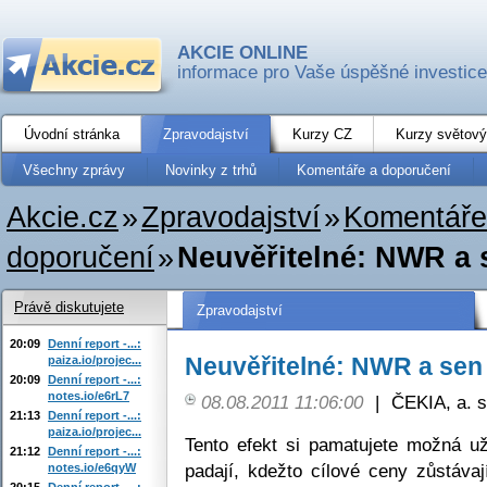
AKCIE ONLINE
informace pro Vaše úspěšné investice
Úvodní stránka
Zpravodajství
Kurzy CZ
Kurzy světový
Všechny zprávy
Novinky z trhů
Komentáře a doporučení
Akcie.cz
»
Zpravodajství
»
Komentáře
doporučení
»
Neuvěřitelné: NWR a 
Právě diskutujete
Zpravodajství
20:09
Denní report -...:
Neuvěřitelné: NWR a sen
paiza.io/projec...
20:09
Denní report -...:
notes.io/e6rL7
08.08.2011 11:06:00
|
ČEKIA, a. s
21:13
Denní report -...:
paiza.io/projec...
Tento efekt si pamatujete možná u
21:12
Denní report -...:
padají, kdežto cílové ceny zůstáva
notes.io/e6qyW
20:15
Denní report -...: