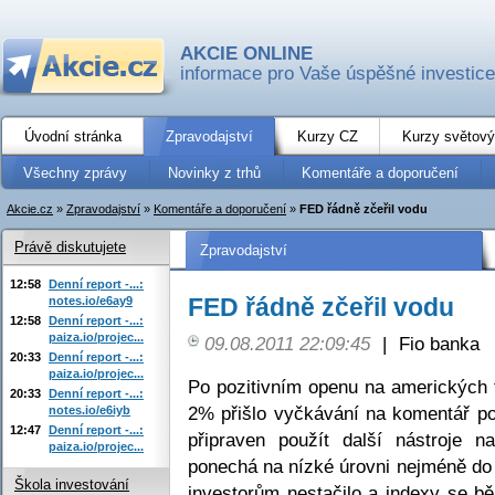
AKCIE ONLINE
informace pro Vaše úspěšné investice
Úvodní stránka
Zpravodajství
Kurzy CZ
Kurzy světový
Všechny zprávy
Novinky z trhů
Komentáře a doporučení
Akcie.cz
»
Zpravodajství
»
Komentáře a doporučení
»
FED řádně zčeřil vodu
Právě diskutujete
Zpravodajství
12:58
Denní report -...:
FED řádně zčeřil vodu
notes.io/e6ay9
12:58
Denní report -...:
paiza.io/projec...
09.08.2011 22:09:45
|
Fio banka
20:33
Denní report -...:
paiza.io/projec...
Po pozitivním openu na amerických t
20:33
Denní report -...:
2% přišlo vyčkávání na komentář po
notes.io/e6iyb
12:47
Denní report -...:
připraven použít další nástroje
paiza.io/projec...
ponechá na nízké úrovni nejméně do p
Škola investování
investorům nestačilo a indexy se b