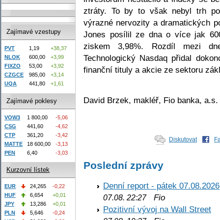
ztráty. To by to však nebyl trh p
výrazné nervozity a dramatických p
Zajímavé vzestupy
Jones posílil ze dna o více jak 6
ziskem 3,98%. Rozdíl mezi d
PVT
1,19
+38,37
Technologický Nasdaq přidal dokonc
NLOK
600,00
+3,99
FIXZO
53,00
+3,92
finanční tituly a akcie ze sektoru zák
CZGCE
985,00
+3,14
UQA
441,80
+1,61
David Brzek, makléř, Fio banka, a.s.
Zajímavé poklesy
VOW3
1 800,00
-5,06
CSG
441,60
-4,62
CTP
361,20
-3,42
Diskutovat
F
MATTE
18 600,00
-3,13
PEN
6,40
-3,03
Poslední zprávy
Kurzovní lístek
Denní report - pátek 07.08.2026
EUR
24,265
-0,22
HUF
6,654
+0,01
Fio
07.08. 22:27
JPY
13,286
+0,01
Pozitivní vývoj na Wall Street
PLN
5,646
-0,24