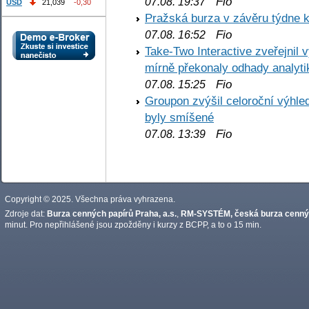
Fio
07.08. 19:37
USD
21,039
-0,30
Pražská burza v závěru týdne k
Fio
07.08. 16:52
Take-Two Interactive zveřejnil 
mírně překonaly odhady analyti
Fio
07.08. 15:25
Groupon zvýšil celoroční výhl
byly smíšené
Fio
07.08. 13:39
Copyright © 2025. Všechna práva vyhrazena.
Zdroje dat:
Burza cenných papírů Praha, a.s.
,
RM-SYSTÉM, česká burza cennýc
minut. Pro nepřihlášené jsou zpožděny i kurzy z BCPP, a to o 15 min.