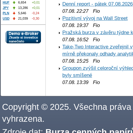
HUF
6,654
+0,01
Denní report - pátek 07.08.2026
JPY
13,286
+0,01
Fio
07.08. 22:27
PLN
5,646
-0,24
Pozitivní vývoj na Wall Street
USD
21,039
-0,30
Fio
07.08. 19:37
Pražská burza v závěru týdne k
Fio
07.08. 16:52
Take-Two Interactive zveřejnil 
mírně překonaly odhady analyti
Fio
07.08. 15:25
Groupon zvýšil celoroční výhl
byly smíšené
Fio
07.08. 13:39
Copyright © 2025. Všechna práva
vyhrazena.
Zdroje dat:
Burza cenných papírů