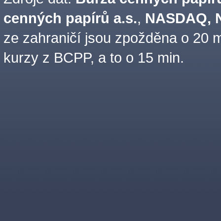
cenných papírů a.s.
,
NASDAQ, N
ze zahraničí jsou zpožděna o 20 m
kurzy z BCPP, a to o 15 min.