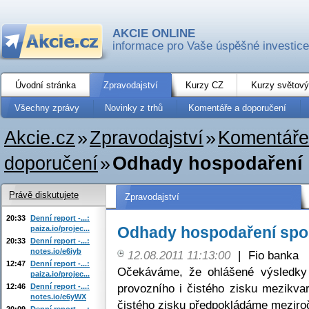
AKCIE ONLINE
informace pro Vaše úspěšné investice
Úvodní stránka
Zpravodajství
Kurzy CZ
Kurzy světový
Všechny zprávy
Novinky z trhů
Komentáře a doporučení
Akcie.cz
»
Zpravodajství
»
Komentáře
doporučení
»
Odhady hospodaření 
Právě diskutujete
Zpravodajství
20:33
Denní report -...:
Odhady hospodaření spol
paiza.io/projec...
20:33
Denní report -...:
notes.io/e6iyb
12.08.2011 11:13:00
|
Fio banka
12:47
Denní report -...:
Očekáváme, že ohlášené výsledky 
paiza.io/projec...
provozního i čistého zisku mezikvar
12:46
Denní report -...:
notes.io/e6yWX
čistého zisku předpokládáme meziroč
20:09
Denní report -...: