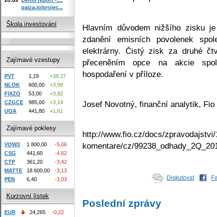
paiza.io/projec...
Škola investování
Hlavním důvodem nižšího zisku je 
zdanění emisních povolenek spol
elektrárny. Čistý zisk za druhé čt
Zajímavé vzestupy
přeceněním opce na akcie spo
hospodaření v příloze.
PVT
1,19
+38,37
NLOK
600,00
+3,99
FIXZO
53,00
+3,92
Josef Novotný, finanční analytik, Fio
CZGCE
985,00
+3,14
UQA
441,80
+1,61
Zajímavé poklesy
http://www.fio.cz/docs/zpravodajstvi/
komentare/cz/99238_odhady_2Q_201
VOW3
1 800,00
-5,06
CSG
441,60
-4,62
CTP
361,20
-3,42
MATTE
18 600,00
-3,13
Diskutovat
F
PEN
6,40
-3,03
Kurzovní lístek
Poslední zprávy
EUR
24,265
-0,22