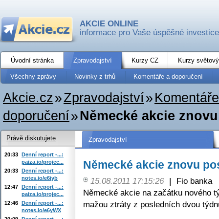
AKCIE ONLINE
informace pro Vaše úspěšné investice
Úvodní stránka
Zpravodajství
Kurzy CZ
Kurzy světový
Všechny zprávy
Novinky z trhů
Komentáře a doporučení
Akcie.cz
»
Zpravodajství
»
Komentáře
doporučení
»
Německé akcie znovu 
Právě diskutujete
Zpravodajství
20:33
Denní report -...:
Německé akcie znovu posí
paiza.io/projec...
20:33
Denní report -...:
notes.io/e6iyb
15.08.2011 17:15:26
|
Fio banka
12:47
Denní report -...:
Německé akcie na začátku nového tý
paiza.io/projec...
mažou ztráty z posledních dvou týdn
12:46
Denní report -...:
notes.io/e6yWX
20:09
Denní report -...: