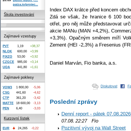
paiza.io/projec...
Index DAX krátce před koncem obcho
Škola investování
Zdá se však, že hranice 6 100 bo
otřel, pro něj může představovat ur
akcie MANu (MAN +4,2%), Commer
Zajímavé vzestupy
+3,3%). Opačným směrem míří Vol
Zement (HEI -2,3%) a Fresenius (FR
PVT
1,19
+38,37
NLOK
600,00
+3,99
FIXZO
53,00
+3,92
Daniel Marván, Fio banka, a.s.
CZGCE
985,00
+3,14
UQA
441,80
+1,61
Zajímavé poklesy
Diskutovat
F
VOW3
1 800,00
-5,06
CSG
441,60
-4,62
CTP
361,20
-3,42
Poslední zprávy
MATTE
18 600,00
-3,13
PEN
6,40
-3,03
Denní report - pátek 07.08.2026
Kurzovní lístek
Fio
07.08. 22:27
Pozitivní vývoj na Wall Street
EUR
24,265
-0,22