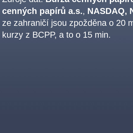
cenných papírů a.s.
,
NASDAQ, N
ze zahraničí jsou zpožděna o 20 m
kurzy z BCPP, a to o 15 min.