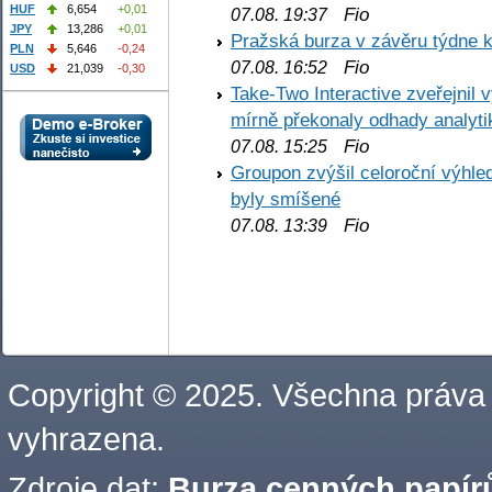
HUF
6,654
+0,01
Fio
07.08. 19:37
JPY
13,286
+0,01
Pražská burza v závěru týdne k
PLN
5,646
-0,24
Fio
07.08. 16:52
USD
21,039
-0,30
Take-Two Interactive zveřejnil 
mírně překonaly odhady analyti
Fio
07.08. 15:25
Groupon zvýšil celoroční výhl
byly smíšené
Fio
07.08. 13:39
Copyright © 2025. Všechna práva
vyhrazena.
Zdroje dat:
Burza cenných papírů