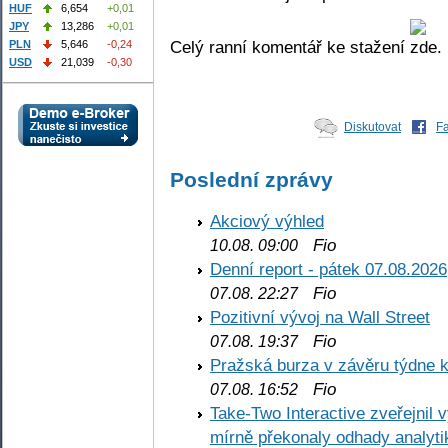
HUF
6,654
+0,01
JPY
13,286
+0,01
Celý ranní komentář ke stažení
PLN
5,646
-0,24
USD
21,039
-0,30
Diskutovat
F
Poslední zprávy
Akciový výhled
Fio
10.08. 09:00
Denní report - pátek 07.08.2026
Fio
07.08. 22:27
Pozitivní vývoj na Wall Street
Fio
07.08. 19:37
Pražská burza v závěru týdne k
Fio
07.08. 16:52
Take-Two Interactive zveřejnil 
mírně překonaly odhady analyti