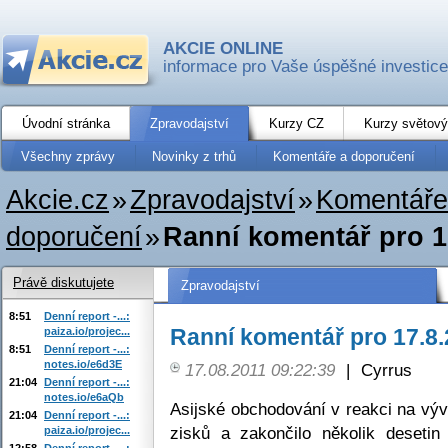
AKCIE ONLINE
informace pro Vaše úspěšné investice
Úvodní stránka
Zpravodajství
Kurzy CZ
Kurzy světový
Všechny zprávy
Novinky z trhů
Komentáře a doporučení
Akcie.cz
»
Zpravodajství
»
Komentáře
doporučení
»
Ranní komentář pro 1
Právě diskutujete
Zpravodajství
8:51
Denní report -...:
Ranní komentář pro 17.8
paiza.io/projec...
8:51
Denní report -...:
notes.io/e6d3E
17.08.2011 09:22:39
|
Cyrrus
21:04
Denní report -...:
notes.io/e6aQb
Asijské obchodování v reakci na vý
21:04
Denní report -...:
zisků a zakončilo několik desetin
paiza.io/projec...
12:58
Denní report -...: