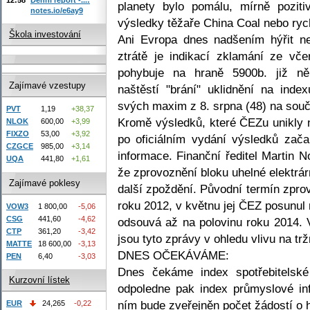
planety bylo pomálu, mírně poziti
notes.io/e6ay9
výsledky těžaře China Coal nebo rychl
Škola investování
Ani Evropa dnes nadšením hýřit ne
ztrátě je indikací zklamání ze vč
pohybuje na hraně 5900b. již ně
Zajímavé vzestupy
naštěstí "brání" uklidnění na index
svých maxim z 8. srpna (48) na sou
PVT
1,19
+38,37
Kromě výsledků, které ČEZu unikly n
NLOK
600,00
+3,99
FIXZO
53,00
+3,92
po oficiálním vydání výsledků zača
CZGCE
985,00
+3,14
informace. Finanční ředitel Martin N
UQA
441,80
+1,61
že zprovoznění bloku uhelné elektrá
Zajímavé poklesy
další zpoždění. Původní termín zpro
roku 2012, v květnu jej ČEZ posunul
VOW3
1 800,00
-5,06
CSG
441,60
-4,62
odsouvá až na polovinu roku 2014.
CTP
361,20
-3,42
jsou tyto zprávy v ohledu vlivu na tr
MATTE
18 600,00
-3,13
DNES OČEKÁVÁME:
PEN
6,40
-3,03
Dnes čekáme index spotřebitelské
Kurzovní lístek
odpoledne pak index průmyslové in
ním bude zveřejněn počet žádostí o 
EUR
24,265
-0,22