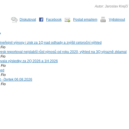
Autor: Jaroslav Krejčí
Diskutovat
Facebook
Poslat emailem
Vytisknout
y
zveřejnil výnosy i zisk za 1Q nad odhady a zvýšil celoroční výhled
Fio
esk reportoval nejslabší růst výnosů od roku 2020, výhled na 3Q výrazně zklamal
Fio
vala výsledky za 2Q 2026 a 1H 2026
Fio
led
Fio
 - čtvrtek 06.08.2026
Fio