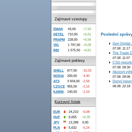
Zajímavé vzestupy
EMAN
43,00
+7,50
Poslední zpráv
DETEL
710,00
+6,61
PRAPM
228,00
+5,56
Gen Digital 
VIG
1 797,00
+5,09
07.08. 11:17
RBI
1 575,50
+4,61
The Trade D
07.08. 11:07
Zajímavé poklesy
CSG reporto
07.08. 09:30
SHELL
877,00
-10,33
Akciový výh
NOKIA
200,00
-4,40
07.08. 09:06
ATS
3 504,00
-2,56
Denní report
06.08. 22:18
CZGCE
955,00
-2,15
KARIN
140,00
-2,10
Kurzovní lístek
EUR
24,210
-0,08
HUF
6,655
+0,35
JPY
13,288
0,00
PLN
5,632
-0,24