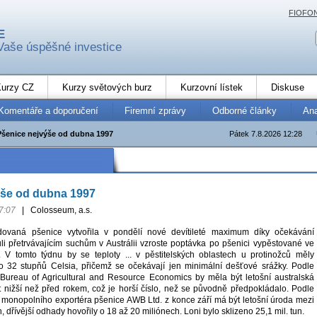
FIOFO
E
Vaše úspěšné investice
urzy CZ
Kurzy světových burz
Kurzovní lístek
Diskuse
Komentáře a doporučení
Firemní zprávy
Odborné články
An
Pšenice nejvýše od dubna 1997
Pátek 7.8.2026 12:28
ýše od dubna 1997
7:07
|
Colosseum, a.s.
ovaná pšenice vytvořila v pondělí nové devítileté maximum díky očekávání
li přetrvávajícím suchům v Austrálii vzroste poptávka po pšenici vypěstované ve
 V tomto týdnu by se teploty ... v pěstitelských oblastech u protinožců měly
o 32 stupňů Celsia, přičemž se očekávají jen minimální dešťové srážky. Podle
Bureau of Agricultural and Resource Economics by měla být letošní australská
 nižší než před rokem, což je horší číslo, než se původně předpokládalo. Podle
 monopolního exportéra pšenice AWB Ltd. z konce září má být letošní úroda mezi
, dřívější odhady hovořily o 18 až 20 miliónech. Loni bylo sklizeno 25,1 mil. tun.