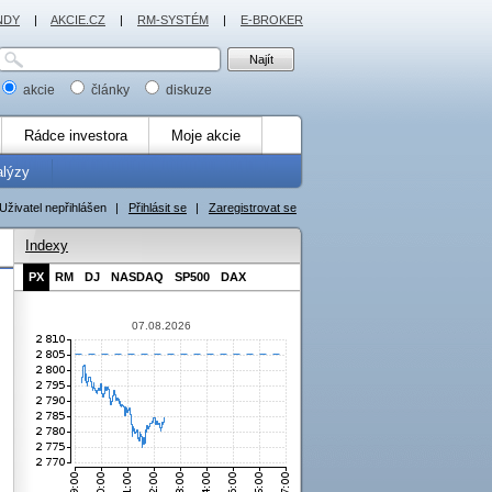
NDY
|
AKCIE.CZ
|
RM-SYSTÉM
|
E-BROKER
akcie
články
diskuze
Rádce investora
Moje akcie
alýzy
Uživatel nepřihlášen
|
Přihlásit se
|
Zaregistrovat se
Indexy
PX
RM
DJ
NASDAQ
SP500
DAX
07.08.2026