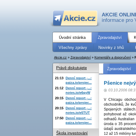
AKCIE ONLIN
informace pro 
Úvodní stránka
Zpravodajství
K
Všechny zprávy
Novinky z trhů
Akcie.cz
»
Zpravodajství
»
Komentáře a doporučení
»
Právě diskutujete
Zpravodajství
21:13
Denní report -...:
Pšenice nejv
paiza.io/projec...
21:12
Denní report -...:
03.10.2006 08:3
notes.io/e6qyW
20:15
Denní report -...:
V Chicagu obchod
paiza.io/projec...
obchodníků, že kvů
20:15
Denní report -...:
Spojených státech.
notes.io/e5TUT
pohybovat až okol
17:50
Denní report -...:
odhadů Australian 
paiza.io/projec...
úroda o 35 procent
údajů australského
Škola investování
12 až 15 milióny tun