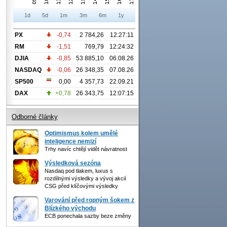
1d
5d
1m
3m
6m
1y
PX
-0,74
2 784,26
12:27:11
RM
-1,51
769,79
12:24:32
DJIA
-0,85
53 885,10
06.08.26
NASDAQ
-0,06
26 348,35
07.08.26
SP500
0,00
4 357,73
22.09.21
DAX
+0,78
26 343,75
12:07:15
Odborné články
Optimismus kolem umělé
inteligence nemizí
Trhy navíc chtějí vidět návratnost
Výsledková sezóna
Nasdaq pod tlakem, luxus s
rozdílnými výsledky a vývoj akcií
CSG před klíčovými výsledky
Varování před ropným šokem z
Blízkého východu
ECB ponechala sazby beze změny