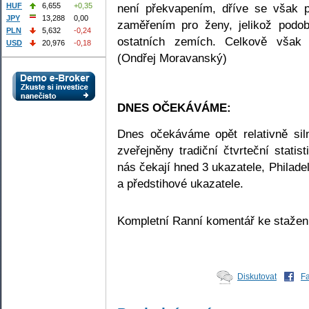
není překvapením, dříve se však p
HUF
6,655
+0,35
JPY
13,288
0,00
zaměřením pro ženy, jelikož podo
PLN
5,632
-0,24
ostatních zemích. Celkově však 
USD
20,976
-0,18
(Ondřej Moravanský)
DNES OČEKÁVÁME:
Dnes očekáváme opět relativně sil
zveřejněny tradiční čtvrteční stati
nás čekají hned 3 ukazatele, Philade
a předstihové ukazatele.
Kompletní Ranní komentář ke staže
Diskutovat
F