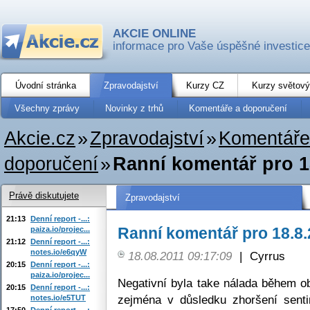
AKCIE ONLINE
informace pro Vaše úspěšné investice
Úvodní stránka
Zpravodajství
Kurzy CZ
Kurzy světový
Všechny zprávy
Novinky z trhů
Komentáře a doporučení
Akcie.cz
»
Zpravodajství
»
Komentáře
doporučení
»
Ranní komentář pro 1
Právě diskutujete
Zpravodajství
21:13
Denní report -...:
Ranní komentář pro 18.8
paiza.io/projec...
21:12
Denní report -...:
notes.io/e6qyW
18.08.2011 09:17:09
|
Cyrrus
20:15
Denní report -...:
paiza.io/projec...
Negativní byla take nálada během o
20:15
Denní report -...:
zejména v důsledku zhoršení sent
notes.io/e5TUT
17:50
Denní report -...: