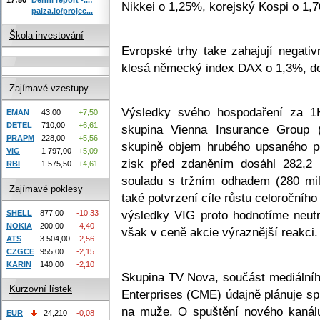
Nikkei o 1,25%, korejský Kospi o 1,
paiza.io/projec...
Škola investování
Evropské trhy take zahajují negati
klesá německý index DAX o 1,3%, d
Zajímavé vzestupy
Výsledky svého hospodaření za 1H
EMAN
43,00
+7,50
DETEL
710,00
+6,61
skupina Vienna Insurance Group 
PRAPM
228,00
+5,56
skupině objem hrubého upsaného po
VIG
1 797,00
+5,09
zisk před zdaněním dosáhl 282,2 
RBI
1 575,50
+4,61
souladu s tržním odhadem (280 mil
Zajímavé poklesy
také potvrzení cíle růstu celoroční
výsledky VIG proto hodnotíme neut
SHELL
877,00
-10,33
NOKIA
200,00
-4,40
však v ceně akcie výraznější reakci
ATS
3 504,00
-2,56
CZGCE
955,00
-2,15
KARIN
140,00
-2,10
Skupina TV Nova, součást mediální
Kurzovní lístek
Enterprises (CME) údajně plánuje s
na muže. O spuštění nového kanálu 
EUR
24,210
-0,08