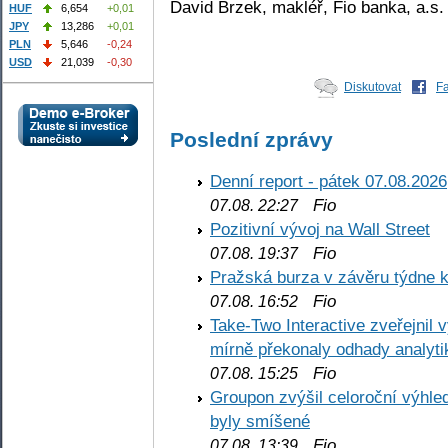
David Brzek, makléř, Fio banka, a.s.
HUF
6,654
+0,01
JPY
13,286
+0,01
PLN
5,646
-0,24
USD
21,039
-0,30
Diskutovat
F
Poslední zprávy
Denní report - pátek 07.08.2026
Fio
07.08. 22:27
Pozitivní vývoj na Wall Street
Fio
07.08. 19:37
Pražská burza v závěru týdne k
Fio
07.08. 16:52
Take-Two Interactive zveřejnil 
mírně překonaly odhady analyti
Fio
07.08. 15:25
Groupon zvýšil celoroční výhl
byly smíšené
Fio
07.08. 13:39