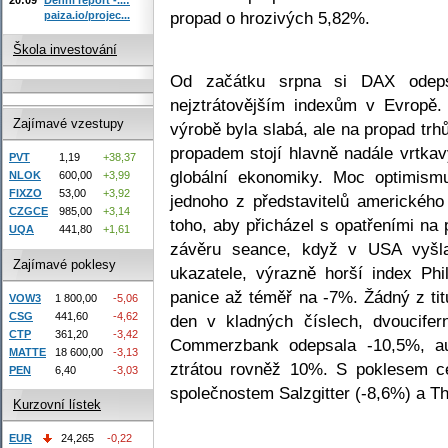
propad o hrozivých 5,82%.
paiza.io/projec...
Škola investování
Od začátku srpna si DAX odeps
nejztrátovějším indexům v Evropě.
Zajímavé vzestupy
výrobě byla slabá, ale na propad tr
propadem stojí hlavně nadále vrtka
PVT
1,19
+38,37
globální ekonomiky. Moc optimismu
NLOK
600,00
+3,99
FIXZO
53,00
+3,92
jednoho z představitelů americkéh
CZGCE
985,00
+3,14
toho, aby přicházel s opatřeními na
UQA
441,80
+1,61
závěru seance, když v USA vyšla
Zajímavé poklesy
ukazatele, výrazně horší index Ph
panice až téměř na -7%. Žádný z tit
VOW3
1 800,00
-5,06
CSG
441,60
-4,62
den v kladných číslech, dvoucifer
CTP
361,20
-3,42
Commerzbank odepsala -10,5%, a
MATTE
18 600,00
-3,13
ztrátou rovněž 10%. S poklesem c
PEN
6,40
-3,03
společnostem Salzgitter (-8,6%) a T
Kurzovní lístek
EUR
24,265
-0,22