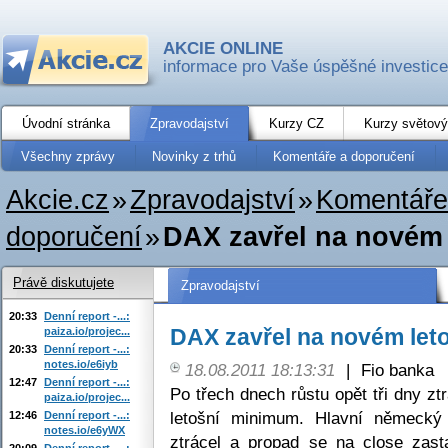
AKCIE ONLINE
informace pro Vaše úspěšné investice
Úvodní stránka
Zpravodajství
Kurzy CZ
Kurzy světový
Všechny zprávy
Novinky z trhů
Komentáře a doporučení
Akcie.cz
»
Zpravodajství
»
Komentáře
doporučení
»
DAX zavřel na novém
Právě diskutujete
Zpravodajství
20:33
Denní report -...:
DAX zavřel na novém let
paiza.io/projec...
20:33
Denní report -...:
notes.io/e6iyb
18.08.2011 18:13:31
|
Fio banka
12:47
Denní report -...:
Po třech dnech růstu opět tři dny z
paiza.io/projec...
letošní minimum. Hlavní německý
12:46
Denní report -...:
notes.io/e6yWX
ztrácel a propad se na close zast
20:09
Denní report -...: