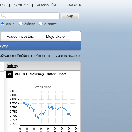
NDY
|
AKCIE.CZ
|
RM-SYSTÉM
|
E-BROKER
akcie
články
diskuze
Rádce investora
Moje akcie
alýzy
Uživatel nepřihlášen
|
Přihlásit se
|
Zaregistrovat se
Indexy
PX
RM
DJ
NASDAQ
SP500
DAX
07.08.2026