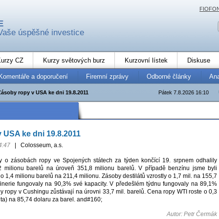
FIOFO
E
Vaše úspěšné investice
urzy CZ
Kurzy světových burz
Kurzovní lístek
Diskuse
Komentáře a doporučení
Firemní zprávy
Odborné články
An
Zásoby ropy v USA ke dni 19.8.2011
Pátek 7.8.2026 16:10
 USA ke dni 19.8.2011
4:47
|
Colosseum, a.s.
iky o zásobách ropy ve Spojených státech za týden končící 19. srpnem odhalily
2 milionu barelů na úroveň 351,8 milionu barelů. V případě benzínu jsme byli
o 1,4 milionu barelů na 211,4 milionu. Zásoby destilátů vzrostly o 1,7 mil. na 155,7
finerie fungovaly na 90,3% své kapacity. V předešlém týdnu fungovaly na 89,1%
y ropy v Cushingu zůstávají na úrovni 33,7 mil. barelů. Cena ropy WTI roste o 0,3
ta) na 85,74 dolaru za barel. and#160;
Autor: Petr Čermák