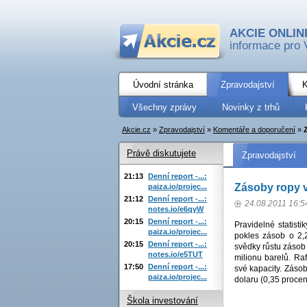
AKCIE ONLIN
informace pro 
Úvodní stránka
Zpravodajství
K
Všechny zprávy
Novinky z trhů
Akcie.cz
»
Zpravodajství
»
Komentáře a doporučení
»
Právě diskutujete
Zpravodajství
21:13
Denní report -...:
Zásoby ropy v
paiza.io/projec...
21:12
Denní report -...:
24.08.2011 16:5
notes.io/e6qyW
20:15
Denní report -...:
Pravidelné statist
paiza.io/projec...
pokles zásob o 2,
20:15
Denní report -...:
svědky růstu zásob 
notes.io/e5TUT
milionu barelů. Ra
17:50
Denní report -...:
své kapacity. Zásob
paiza.io/projec...
dolaru (0,35 procen
Škola investování