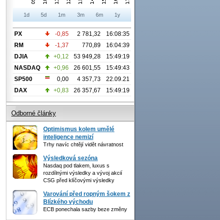
1d
5d
1m
3m
6m
1y
PX
-0,85
2 781,32
16:08:35
RM
-1,37
770,89
16:04:39
DJIA
+0,12
53 949,28
15:49:19
NASDAQ
+0,96
26 601,55
15:49:43
SP500
0,00
4 357,73
22.09.21
DAX
+0,83
26 357,67
15:49:19
Odborné články
Optimismus kolem umělé
inteligence nemizí
Trhy navíc chtějí vidět návratnost
Výsledková sezóna
Nasdaq pod tlakem, luxus s
rozdílnými výsledky a vývoj akcií
CSG před klíčovými výsledky
Varování před ropným šokem z
Blízkého východu
ECB ponechala sazby beze změny