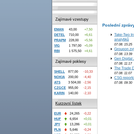
Zajímavé vzestupy
Poslední zpráv
EMAN
43,00
+7,50
Take-Two In
DETEL
710,00
+6,61
analytiků
PRAPM
228,00
+5,56
07.08. 15:25
VIG
1 797,00
+5,09
Groupon zvý
RBI
1 575,50
+4,61
07.08. 13:39
Gen Digital 
Zajímavé poklesy
07.08. 11:17
The Trade D
SHELL
877,00
-10,33
07.08. 11:07
NOKIA
200,00
-4,40
CSG reporto
ATS
3 504,00
-2,56
07.08. 09:30
CZGCE
955,00
-2,15
KARIN
140,00
-2,10
Kurzovní lístek
EUR
24,265
-0,22
HUF
6,654
+0,01
JPY
13,286
+0,01
PLN
5,646
-0,24