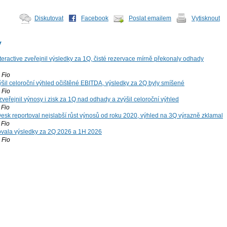
Diskutovat
Facebook
Poslat emailem
Vytisknout
y
teractive zveřejnil výsledky za 1Q, čisté rezervace mírně překonaly odhady
Fio
šil celoroční výhled očištěné EBITDA, výsledky za 2Q byly smíšené
Fio
zveřejnil výnosy i zisk za 1Q nad odhady a zvýšil celoroční výhled
Fio
esk reportoval nejslabší růst výnosů od roku 2020, výhled na 3Q výrazně zklamal
Fio
vala výsledky za 2Q 2026 a 1H 2026
Fio