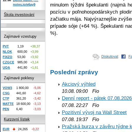
minulom týždni špekulanti (najmä h
notes.io/e6ay9
pozíciu v poľnohospodárskych plodi
Škola investování
začiatku mája. Najvýraznejšie zvýšen
prípade sóje (+64 %). Špekulanti nao
%).
Zajímavé vzestupy
PVT
1,19
+38,37
NLOK
600,00
+3,99
Diskutovat
F
FIXZO
53,00
+3,92
CZGCE
985,00
+3,14
UQA
441,80
+1,61
Poslední zprávy
Zajímavé poklesy
Akciový výhled
VOW3
1 800,00
-5,06
Fio
10.08. 09:00
CSG
441,60
-4,62
Denní report - pátek 07.08.2026
CTP
361,20
-3,42
MATTE
18 600,00
-3,13
Fio
07.08. 22:27
PEN
6,40
-3,03
Pozitivní vývoj na Wall Street
Fio
07.08. 19:37
Kurzovní lístek
Pražská burza v závěru týdne k
EUR
24,265
-0,22