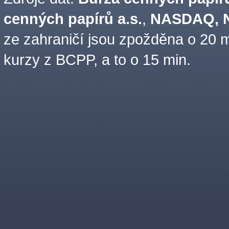
cenných papírů a.s.
,
NASDAQ, N
ze zahraničí jsou zpožděna o 20 m
kurzy z BCPP, a to o 15 min.