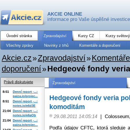
AKCIE ONLINE
informace pro Vaše úspěšné investice
Úvodní stránka
Zpravodajství
Kurzy CZ
Kurzy světový
Všechny zprávy
Novinky z trhů
Komentáře a doporučení
Akcie.cz
»
Zpravodajství
»
Komentáře
doporučení
»
Hedgeové fondy ver
Právě diskutujete
Zpravodajství
8:51
Denní report -...:
Hedgeové fondy veria p
paiza.io/projec...
8:51
Denní report -...:
komoditám
notes.io/e6d3E
21:04
Denní report -...:
notes.io/e6aQb
29.08.2011 14:05:14
|
Colosseum,
21:04
Denní report -...:
paiza.io/projec...
Podľa údajov CFTC, ktorá sleduje a
12:58
Denní report -...: