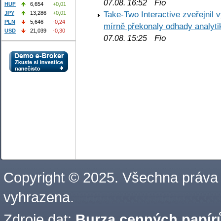
Fio
07.08. 16:52
HUF
6,654
+0,01
Take-Two Interactive zveřejnil 
JPY
13,286
+0,01
PLN
5,646
-0,24
mírně překonaly odhady analyti
USD
21,039
-0,30
Fio
07.08. 15:25
Copyright © 2025. Všechna práva
vyhrazena.
Zdroje dat:
Burza cenných papírů