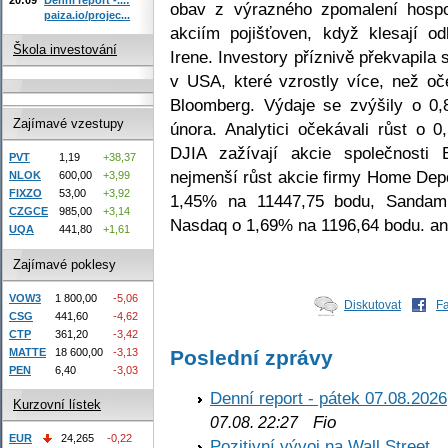
obav z výrazného zpomalení hospo
paiza.io/projec...
akciím pojišťoven, když klesají o
Škola investování
Irene. Investory příznivě překvapila 
v USA, které vzrostly více, než oče
Bloomberg. Výdaje se zvýšily o 0,8
Zajímavé vzestupy
února. Analytici očekávali růst o 0
DJIA zažívají akcie společnosti
PVT
1,19
+38,37
nejmenší růst akcie firmy Home Dep
NLOK
600,00
+3,99
FIXZO
53,00
+3,92
1,45% na 11447,75 bodu, Sandam
CZGCE
985,00
+3,14
Nasdaq o 1,69% na 1196,64 bodu. a
UQA
441,80
+1,61
Zajímavé poklesy
VOW3
1 800,00
-5,06
Diskutovat
F
CSG
441,60
-4,62
CTP
361,20
-3,42
MATTE
18 600,00
-3,13
Poslední zprávy
PEN
6,40
-3,03
Denní report - pátek 07.08.2026
Kurzovní lístek
Fio
07.08. 22:27
EUR
24,265
-0,22
Pozitivní vývoj na Wall Street