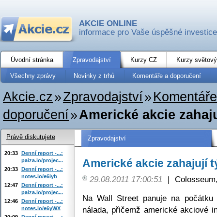
AKCIE ONLINE
informace pro Vaše úspěšné investice
Úvodní stránka
Zpravodajství
Kurzy CZ
Kurzy světový
Všechny zprávy
Novinky z trhů
Komentáře a doporučení
Akcie.cz
»
Zpravodajství
»
Komentáře
doporučení
»
Americké akcie zahaj
Právě diskutujete
Zpravodajství
20:33
Denní report -...:
Americké akcie zahajují 
paiza.io/projec...
20:33
Denní report -...:
notes.io/e6iyb
29.08.2011 17:00:51
|
Colosseum,
12:47
Denní report -...:
paiza.io/projec...
Na Wall Street panuje na počátku 
12:46
Denní report -...:
nálada, přičemž americké akciové in
notes.io/e6yWX
20:09
Denní report -...: