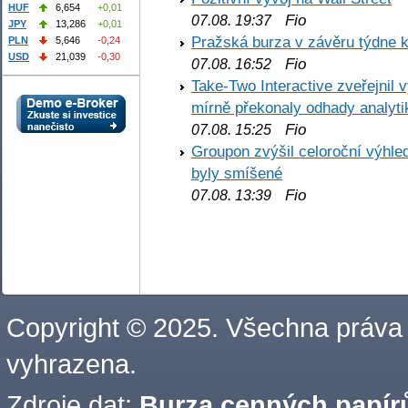
HUF
6,654
+0,01
Fio
07.08. 19:37
JPY
13,286
+0,01
Pražská burza v závěru týdne k
PLN
5,646
-0,24
USD
21,039
-0,30
Fio
07.08. 16:52
Take-Two Interactive zveřejnil 
mírně překonaly odhady analyti
Fio
07.08. 15:25
Groupon zvýšil celoroční výhl
byly smíšené
Fio
07.08. 13:39
Copyright © 2025. Všechna práva
vyhrazena.
Zdroje dat:
Burza cenných papírů