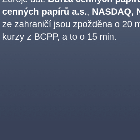
cenných papírů a.s.
,
NASDAQ, N
ze zahraničí jsou zpožděna o 20 m
kurzy z BCPP, a to o 15 min.