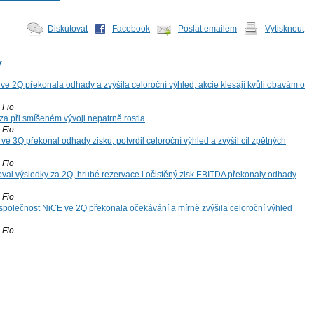
Diskutovat
Facebook
Poslat emailem
Vytisknout
y
ve 2Q překonala odhady a zvýšila celoroční výhled, akcie klesají kvůli obavám o
Fio
za při smíšeném vývoji nepatrně rostla
Fio
ve 3Q překonal odhady zisku, potvrdil celoroční výhled a zvýšil cíl zpětných
Fio
oval výsledky za 2Q, hrubé rezervace i očistěný zisk EBITDA překonaly odhady
Fio
společnost NiCE ve 2Q překonala očekávání a mírně zvýšila celoroční výhled
Fio