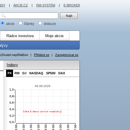
NDY
|
AKCIE.CZ
|
RM-SYSTÉM
|
E-BROKER
akcie
články
diskuze
Rádce investora
Moje akcie
alýzy
Uživatel nepřihlášen
|
Přihlásit se
|
Zaregistrovat se
Indexy
PX
RM
DJ
NASDAQ
SP500
DAX
06.08.2026