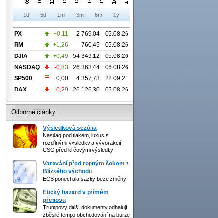
1d
5d
1m
3m
6m
1y
PX
+0,11
2 769,04
05.08.26
RM
+1,26
760,45
05.08.26
DJIA
+0,49
54 349,12
05.08.26
NASDAQ
-0,83
26 363,44
06.08.26
SP500
0,00
4 357,73
22.09.21
DAX
-0,29
26 126,30
05.08.26
Odborné články
Výsledková sezóna
Nasdaq pod tlakem, luxus s
rozdílnými výsledky a vývoj akcií
CSG před klíčovými výsledky
Varování před ropným šokem z
Blízkého východu
ECB ponechala sazby beze změny
Etický hazard v přímém
přenosu
Trumpovy další dokumenty odhalují
zběsilé tempo obchodování na burze