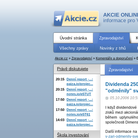
AKCIE ONLIN
informace pro 
Úvodní stránka
Zpravodajství
K
Všechny zprávy
Novinky z trhů
Akcie.cz
»
Zpravodajství
»
Komentáře a doporučení
»
Právě diskutujete
Zpravodajství
20:15
Denní report -...:
Dividenda 250,
paiza.io/projec...
20:15
Denní report -...:
"odměnily" s
notes.io/e5TUT
05.10.2006 10:5
17:50
Denní report -...:
paiza.io/projec...
I když dividendové
17:50
Denní report -...:
zisků mezi akcioná
notes.io/e5T61
během uplynulého
14:03
Denní report -...:
společnosti Dimensi
paiza.io/projec...
Další informace na
Škola investování
v-zari-odmenily-sv