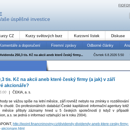
FIOFO
E
Vaše úspěšné investice
urzy CZ
Kurzy světových burz
Kurzovní lístek
Diskuse
Komentáře a doporučení
Firemní zprávy
Odborné články
An
Dividenda 250,3 tis. Kč na akcii aneb které český firmy...
Čtvrtek 6.8.2026 5:50
3 tis. Kč na akcii aneb které český firmy (a jak) v září
vé akcionáře?
5:00
|
ČEKIA, a. s.
 hody se vážou spíše na letní měsíce, září rovněž nebylo na zmínky o rozdělování
ře chudé. Do profesionálních databází České kapitálové informační agentury totiž
 měsíce přibyly záznamy hned u 5 českých společností (i když v případě
on, a.s. se jedná o informaci vztahující se k roku 2004).
 iPOINT,
http://ipoint.financninoviny.cz/dividendy-dividendy-aneb-ktere-cesky-firmy-
e-akcionare.html