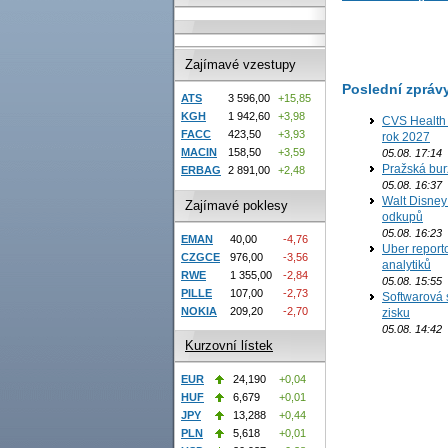
Zajímavé vzestupy
Poslední zpráv
ATS
3 596,00
+15,85
KGH
1 942,60
+3,98
CVS Health 
FACC
423,50
+3,93
rok 2027
MACIN
158,50
+3,59
05.08. 17:14
Pražská bur
ERBAG
2 891,00
+2,48
05.08. 16:37
Walt Disney 
Zajímavé poklesy
odkupů
05.08. 16:23
EMAN
40,00
-4,76
Uber report
CZGCE
976,00
-3,56
analytiků
RWE
1 355,00
-2,84
05.08. 15:55
PILLE
107,00
-2,73
Softwarová 
NOKIA
209,20
-2,70
zisku
05.08. 14:42
Kurzovní lístek
EUR
24,190
+0,04
HUF
6,679
+0,01
JPY
13,288
+0,44
PLN
5,618
+0,01