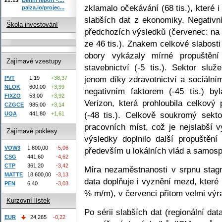
zklamalo očekávání (68 tis.), které 
paiza.io/projec...
slabších dat z ekonomiky. Negativní
Škola investování
předchozích výsledků (červenec: na 85
ze 46 tis.). Znakem celkové slabosti
obory vykázaly mírné propuštění 
Zajímavé vzestupy
stavebnictví (-5 tis.). Sektor služ
jenom díky zdravotnictví a sociáln
PVT
1,19
+38,37
NLOK
600,00
+3,99
negativním faktorem (-45 tis.) by
FIXZO
53,00
+3,92
Verizon, která prohloubila celkový
CZGCE
985,00
+3,14
(-48 tis.). Celkově soukromý sekto
UQA
441,80
+1,61
pracovních míst, což je nejslabší 
Zajímavé poklesy
výsledky doplnilo další propuštění
VOW3
1 800,00
-5,06
především u lokálních vlád a samosp
CSG
441,60
-4,62
CTP
361,20
-3,42
Míra nezaměstnanosti v srpnu stag
MATTE
18 600,00
-3,13
data doplňuje i vyznění mezd, které
PEN
6,40
-3,03
% m/m), v červenci přitom velmi výr
Kurzovní lístek
Po sérii slabších dat (regionální da
EUR
24,265
-0,22