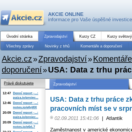
AKCIE ONLINE
informace pro Vaše úspěšné investice
Úvodní stránka
Zpravodajství
Kurzy CZ
Kurzy světový
Všechny zprávy
Novinky z trhů
Komentáře a doporučení
Akcie.cz
»
Zpravodajství
»
Komentáře
doporučení
»
USA: Data z trhu prác
Právě diskutujete
Zpravodajství
12:47
Denní report -...:
USA: Data z trhu práce z
paiza.io/projec...
12:46
Denní report -...:
pracovních míst se v srpn
notes.io/e6yWX
20:09
Denní report -...:
paiza.io/projec...
02.09.2011 15:41:06
|
Atlantik
20:09
Denní report -...:
notes.io/e6rL7
Zaměstnanost v americké ekonomice
21:13
Denní report -...: