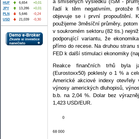
a smíšených výsledků (ISM - průmy
HUF
6,654
+0,01
řadí k těm negativním, protože fi
JPY
13,286
+0,01
PLN
5,646
-0,24
objevuje se i první propouštění. K
USD
21,039
-0,30
použijeme 3měsíční průměry, potom 
v soukromém sektoru (82 tis.) nejniž
podporující variantu, že ekonomik
přímo do recese. Na druhou stranu s
FED k další stimulaci ekonomiky (na
Reakce finančních trhů byla j
(Eurostoxx50) poklesly o 1 % a celo
Americké akciové indexy otevřely 
výnosy amerických dluhopisů, výnos
b.b. na 2,04 %. Dolar bez výrazně
1,423 USD/EUR.
0
68 000