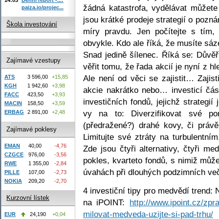
žádná katastrofa, vydělávat můžete 
paiza.io/projec...
jsou krátké prodeje strategií o poznán
Škola investování
míry pravdu. Jen počítejte s tím,
obvykle. Kdo ale říká, že musíte sáz
Snad jedině šílenec. Říká se: Důvěř
Zajímavé vzestupy
věřit tomu, že řada akcií je nyní z 
Ale není od věci se zajistit… Zajis
ATS
3 596,00
+15,85
KGH
1 942,60
+3,98
akcie nakrátko nebo… investicí část
FACC
423,50
+3,93
investičních fondů, jejichž strategií
MACIN
158,50
+3,59
vy na to: Diverzifikovat své po
ERBAG
2 891,00
+2,48
(předražené?) drahé kovy, či práv
Zajímavé poklesy
Limitujte své ztráty na turbulentn
EMAN
40,00
-4,76
Zde jsou čtyři alternativy, čtyři me
CZGCE
976,00
-3,56
pokles, kvarteto fondů, s nimiž může
RWE
1 355,00
-2,84
úvahách při dlouhých podzimních več
PILLE
107,00
-2,73
NOKIA
209,20
-2,70
4 investiční tipy pro medvědí trend: 
Kurzovní lístek
na iPOINT:
http://www.ipoint.cz/zp
milovat-medveda-uzijte-si-pad-trhu/
EUR
24,190
+0,04