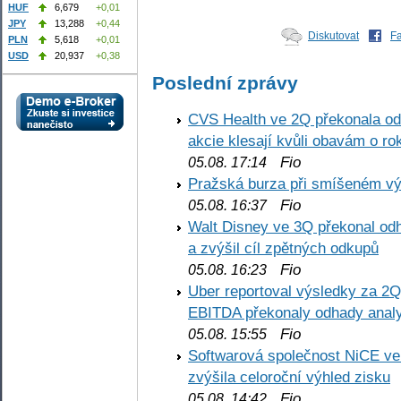
HUF
6,679
+0,01
JPY
13,288
+0,44
Diskutovat
F
PLN
5,618
+0,01
USD
20,937
+0,38
Poslední zprávy
CVS Health ve 2Q překonala odh
akcie klesají kvůli obavám o ro
Fio
05.08. 17:14
Pražská burza při smíšeném výv
Fio
05.08. 16:37
Walt Disney ve 3Q překonal odha
a zvýšil cíl zpětných odkupů
Fio
05.08. 16:23
Uber reportoval výsledky za 2Q,
EBITDA překonaly odhady analy
Fio
05.08. 15:55
Softwarová společnost NiCE ve
zvýšila celoroční výhled zisku
Fio
05.08. 14:42