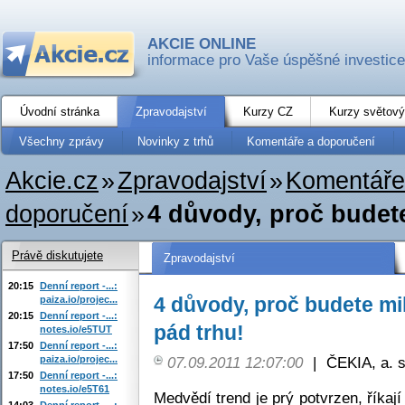
AKCIE ONLINE
informace pro Vaše úspěšné investice
Úvodní stránka
Zpravodajství
Kurzy CZ
Kurzy světový
Všechny zprávy
Novinky z trhů
Komentáře a doporučení
Akcie.cz
»
Zpravodajství
»
Komentáře
doporučení
»
4 důvody, proč budete
Právě diskutujete
Zpravodajství
20:15
Denní report -...:
4 důvody, proč budete mi
paiza.io/projec...
20:15
Denní report -...:
pád trhu!
notes.io/e5TUT
17:50
Denní report -...:
paiza.io/projec...
07.09.2011 12:07:00
|
ČEKIA, a. s
17:50
Denní report -...:
notes.io/e5T61
Medvědí trend je prý potvrzen, říkají
14:03
Denní report -...: