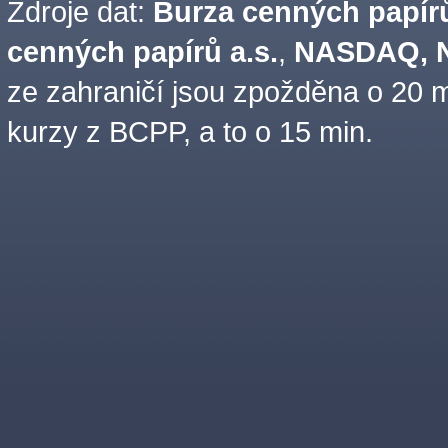
Zdroje dat:
Burza cenných papírů
cenných papírů a.s.
,
NASDAQ, N
ze zahraničí jsou zpožděna o 20 m
kurzy z BCPP, a to o 15 min.