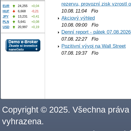
rezervu, provozní zisk vzrostl 
EUR
24,255
+0,04
Fio
10.08. 11:04
HUF
6,668
-0,21
JPY
13,231
+0,41
Akciový výhled
PLN
5,641
+0,08
Fio
10.08. 09:00
USD
20,997
+0,19
Denní report - pátek 07.08.2026
Fio
07.08. 22:27
Pozitivní vývoj na Wall Street
Fio
07.08. 19:37
Copyright © 2025. Všechna práva
vyhrazena.