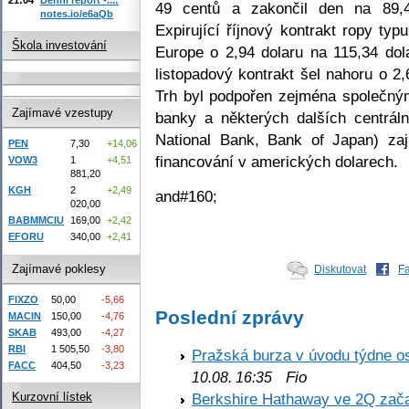
49 centů a zakončil den na 89,4
notes.io/e6aQb
Expirující říjnový kontrakt ropy typ
Škola investování
Europe o 2,94 dolaru na 115,34 dol
listopadový kontrakt šel nahoru o 2,
Trh byl podpořen zejména společný
Zajímavé vzestupy
banky a některých dalších centrál
National Bank, Bank of Japan) zaj
PEN
7,30
+14,06
financování v amerických dolarech.
VOW3
1
+4,51
881,20
KGH
2
+2,49
and#160;
020,00
BABMMCIU
169,00
+2,42
EFORU
340,00
+2,41
Zajímavé poklesy
Diskutovat
F
FIXZO
50,00
-5,66
Poslední zprávy
MACIN
150,00
-4,76
SKAB
493,00
-4,27
RBI
1 505,50
-3,80
Pražská burza v úvodu týdne os
FACC
404,50
-3,23
Fio
10.08. 16:35
Berkshire Hathaway ve 2Q začal
Kurzovní lístek