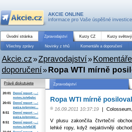
AKCIE ONLINE
informace pro Vaše úspěšné investice
Úvodní stránka
Zpravodajství
Kurzy CZ
Kurzy světový
Všechny zprávy
Novinky z trhů
Komentáře a doporučení
Akcie.cz
»
Zpravodajství
»
Komentáře
doporučení
»
Ropa WTI mírně posil
Právě diskutujete
Zpravodajství
20:01
Denní report -...:
Ropa WTI mírně posilova
notes.io/e6gbc
20:01
Denní report -...:
paiza.io/projec...
16.09.2011 10:37:19
|
Colosseum,
8:51
Denní report -...:
paiza.io/projec...
V plusu zakončila čtvrteční obch
8:51
Denní report -...:
lehké ropy, když nejaktivněji obchod
notes.io/e6d3E
21:04
Denní report -...: