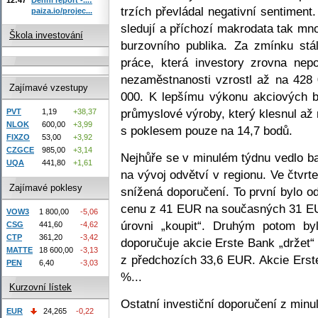
trzích převládal negativní sentiment.
paiza.io/projec...
sledují a příchozí makrodata tak mn
Škola investování
burzovního publika. Za zmínku stá
práce, která investory zrovna nep
nezaměstnanosti vzrostl až na 428 
Zajímavé vzestupy
000. K lepšímu výkonu akciových b
průmyslové výroby, který klesnul až 
PVT
1,19
+38,37
NLOK
600,00
+3,99
s poklesem pouze na 14,7 bodů.
FIXZO
53,00
+3,92
CZGCE
985,00
+3,14
Nejhůře se v minulém týdnu vedlo ba
UQA
441,80
+1,61
na vývoj odvětví v regionu. Ve čtvrt
Zajímavé poklesy
snížená doporučení. To první bylo o
cenu z 41 EUR na současných 31 E
VOW3
1 800,00
-5,06
úrovni „koupit“. Druhým potom byla
CSG
441,60
-4,62
CTP
361,20
-3,42
doporučuje akcie Erste Bank „držet
MATTE
18 600,00
-3,13
z předchozích 33,6 EUR. Akcie Erst
PEN
6,40
-3,03
%...
Kurzovní lístek
Ostatní investiční doporučení z minu
EUR
24,265
-0,22