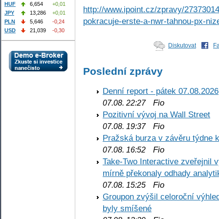
HUF
6,654
+0,01
http://www.ipoint.cz/zpravy/2737301
JPY
13,286
+0,01
pokracuje-erste-a-nwr-tahnou-px-niz
PLN
5,646
-0,24
USD
21,039
-0,30
Diskutovat
F
Poslední zprávy
Denní report - pátek 07.08.2026
Fio
07.08. 22:27
Pozitivní vývoj na Wall Street
Fio
07.08. 19:37
Pražská burza v závěru týdne k
Fio
07.08. 16:52
Take-Two Interactive zveřejnil 
mírně překonaly odhady analyti
Fio
07.08. 15:25
Groupon zvýšil celoroční výhl
byly smíšené