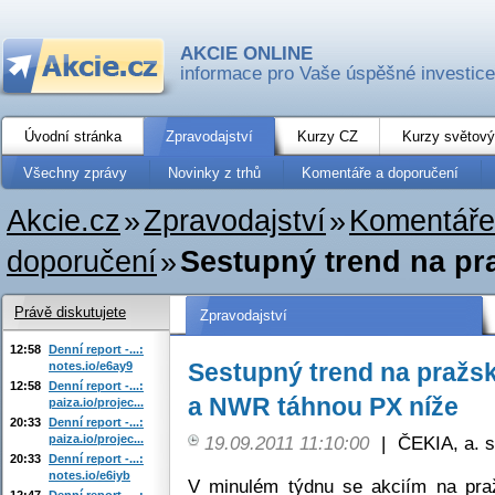
AKCIE ONLINE
informace pro Vaše úspěšné investice
Úvodní stránka
Zpravodajství
Kurzy CZ
Kurzy světový
Všechny zprávy
Novinky z trhů
Komentáře a doporučení
Akcie.cz
»
Zpravodajství
»
Komentáře
doporučení
»
Sestupný trend na pr
Právě diskutujete
Zpravodajství
12:58
Denní report -...:
Sestupný trend na pražsk
notes.io/e6ay9
12:58
Denní report -...:
a NWR táhnou PX níže
paiza.io/projec...
20:33
Denní report -...:
paiza.io/projec...
19.09.2011 11:10:00
|
ČEKIA, a. s
20:33
Denní report -...:
notes.io/e6iyb
V minulém týdnu se akciím na praž
12:47
Denní report -...: