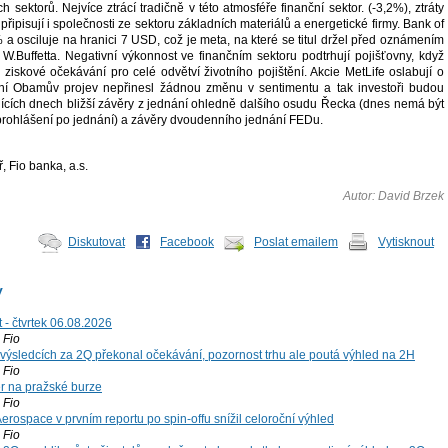
h sektorů. Nejvíce ztrácí tradičně v této atmosféře finanční sektor. (-3,2%), ztráty
připisují i společnosti ze sektoru základních materiálů a energetické firmy. Bank of
 a osciluje na hranici 7 USD, což je meta, na které se titul držel před oznámením
 W.Buffetta. Negativní výkonnost ve finančním sektoru podtrhují pojišťovny, když
 ziskové očekávání pro celé odvětví životního pojištění. Akcie MetLife oslabují o
ní Obamův projev nepřinesl žádnou změnu v sentimentu a tak investoři budou
jících dnech bližší závěry z jednání ohledně dalšího osudu Řecka (dnes nemá být
rohlášení po jednání) a závěry dvoudenního jednání FEDu.
, Fio banka, a.s.
Autor: David Brzek
Diskutovat
Facebook
Poslat emailem
Vytisknout
y
 - čtvrtek 06.08.2026
Fio
výsledcích za 2Q překonal očekávání, pozornost trhu ale poutá výhled na 2H
Fio
r na pražské burze
Fio
rospace v prvním reportu po spin-offu snížil celoroční výhled
Fio