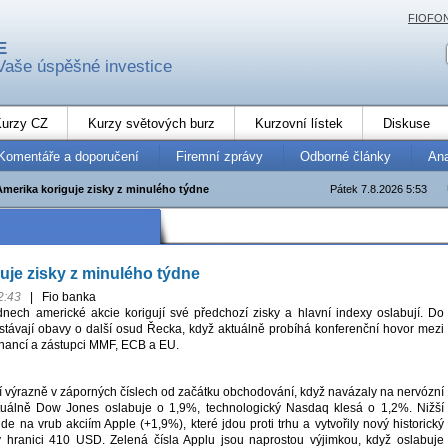
FIOFO
E
Vaše úspěšné investice
urzy CZ
Kurzy světových burz
Kurzovní lístek
Diskuse
Komentáře a doporučení
Firemní zprávy
Odborné články
An
Amerika koriguje zisky z minulého týdne
Pátek 7.8.2026 5:53
uje zisky z minulého týdne
2:43
|
Fio banka
dnech americké akcie korigují své předchozí zisky a hlavní indexy oslabují. Do
stávají obavy o další osud Řecka, když aktuálně probíhá konferenční hovor mezi
inancí a zástupci MMF, ECB a EU.
í výrazně v záporných číslech od začátku obchodování, když navázaly na nervózní
ktuálně Dow Jones oslabuje o 1,9%, technologický Nasdaq klesá o 1,2%. Nižší
jde na vrub akciím Apple (+1,9%), které jdou proti trhu a vytvořily nový historický
y hranici 410 USD. Zelená čísla Applu jsou naprostou výjimkou, když oslabuje