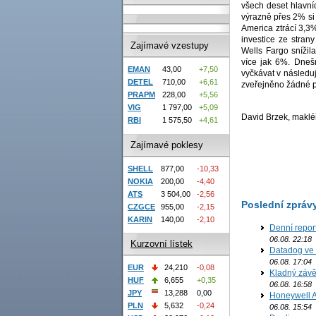
všech deset hlavníc
výrazně přes 2% si 
America ztrácí 3,3%
investice ze strany
Zajímavé vzestupy
Wells Fargo snížila
více jak 6%. Dneš
EMAN
43,00
+7,50
vyčkávat v následu
DETEL
710,00
+6,61
zveřejněno žádné p
PRAPM
228,00
+5,56
VIG
1 797,00
+5,09
David Brzek, makléř
RBI
1 575,50
+4,61
Zajímavé poklesy
SHELL
877,00
-10,33
NOKIA
200,00
-4,40
ATS
3 504,00
-2,56
Poslední zpráv
CZGCE
955,00
-2,15
KARIN
140,00
-2,10
Denní report
06.08. 22:18
Kurzovní lístek
Datadog ve 
06.08. 17:04
EUR
24,210
-0,08
Kladný závě
HUF
6,655
+0,35
06.08. 16:58
JPY
13,288
0,00
Honeywell Ae
PLN
5,632
-0,24
06.08. 15:54