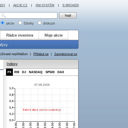
NDY
|
AKCIE.CZ
|
RM-SYSTÉM
|
E-BROKER
akcie
články
diskuze
Rádce investora
Moje akcie
alýzy
Uživatel nepřihlášen
|
Přihlásit se
|
Zaregistrovat se
Indexy
PX
RM
DJ
NASDAQ
SP500
DAX
07.08.2026