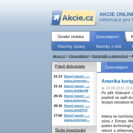
AKCIE ONLIN
informace pro 
Úvodní stránka
Zpravodajství
K
Všechny zprávy
Novinky z trhů
Akcie.cz
»
Zpravodajství
»
Komentáře a doporučení
»
Právě diskutujete
Zpravodajství
21:13
Denní report -...:
Amerika korig
paiza.io/projec...
21:12
Denní report -...:
19.09.2011 19:4
notes.io/e6qyW
Po pěti růstových 
20:15
Denní report -...:
popředí se opět do
paiza.io/projec...
řeckým ministrem f
20:15
Denní report -...:
notes.io/e5TUT
17:50
Denní report -...:
Indexy se nacházej
paiza.io/projec...
vývoj z Evropy. A
pokles technologií 
Škola investování
rekord a překonal