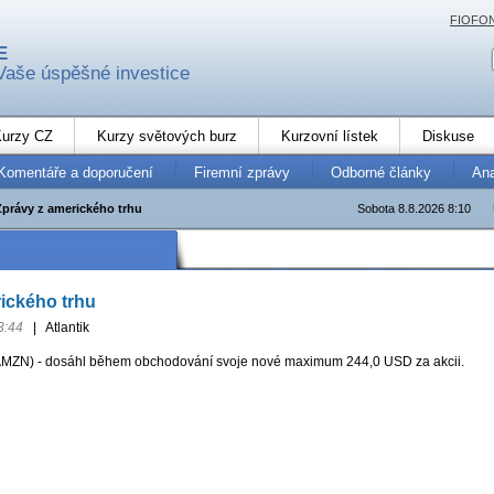
FIOFO
E
Vaše úspěšné investice
urzy CZ
Kurzy světových burz
Kurzovní lístek
Diskuse
Komentáře a doporučení
Firemní zprávy
Odborné články
An
Zprávy z amerického trhu
Sobota 8.8.2026 8:10
ického trhu
3:44
|
Atlantik
AMZN) - dosáhl během obchodování svoje nové maximum 244,0 USD za akcii.