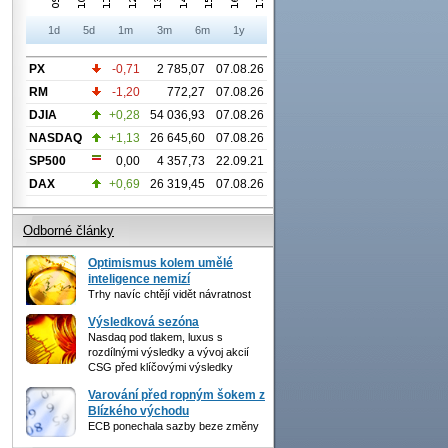
1d
5d
1m
3m
6m
1y
PX
-0,71
2 785,07
07.08.26
RM
-1,20
772,27
07.08.26
DJIA
+0,28
54 036,93
07.08.26
NASDAQ
+1,13
26 645,60
07.08.26
SP500
0,00
4 357,73
22.09.21
DAX
+0,69
26 319,45
07.08.26
Odborné články
Optimismus kolem umělé
inteligence nemizí
Trhy navíc chtějí vidět návratnost
Výsledková sezóna
Nasdaq pod tlakem, luxus s
rozdílnými výsledky a vývoj akcií
CSG před klíčovými výsledky
Varování před ropným šokem z
Blízkého východu
ECB ponechala sazby beze změny