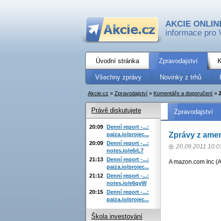
AKCIE ONLIN
informace pro 
Úvodní stránka
Zpravodajství
K
Všechny zprávy
Novinky z trhů
Akcie.cz
»
Zpravodajství
»
Komentáře a doporučení
»
Právě diskutujete
Zpravodajství
20:09
Denní report -...:
Zprávy z amer
paiza.io/projec...
20:09
Denní report -...:
20.09.2011 10:0
notes.io/e6rL7
21:13
Denní report -...:
A
mazon.com Inc (
paiza.io/projec...
21:12
Denní report -...:
notes.io/e6qyW
20:15
Denní report -...:
paiza.io/projec...
Škola investování