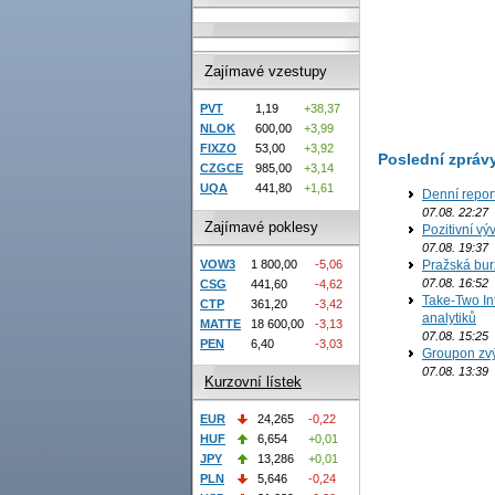
Zajímavé vzestupy
PVT
1,19
+38,37
NLOK
600,00
+3,99
FIXZO
53,00
+3,92
Poslední zpráv
CZGCE
985,00
+3,14
UQA
441,80
+1,61
Denní repor
07.08. 22:27
Zajímavé poklesy
Pozitivní vý
07.08. 19:37
VOW3
1 800,00
-5,06
Pražská bur
07.08. 16:52
CSG
441,60
-4,62
Take-Two In
CTP
361,20
-3,42
analytiků
MATTE
18 600,00
-3,13
07.08. 15:25
PEN
6,40
-3,03
Groupon zvý
07.08. 13:39
Kurzovní lístek
EUR
24,265
-0,22
HUF
6,654
+0,01
JPY
13,286
+0,01
PLN
5,646
-0,24