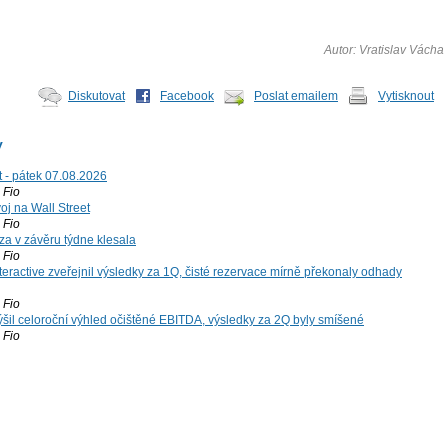
Autor: Vratislav Vácha
Diskutovat
Facebook
Poslat emailem
Vytisknout
y
t - pátek 07.08.2026
Fio
voj na Wall Street
Fio
za v závěru týdne klesala
Fio
teractive zveřejnil výsledky za 1Q, čisté rezervace mírně překonaly odhady
Fio
šil celoroční výhled očištěné EBITDA, výsledky za 2Q byly smíšené
Fio