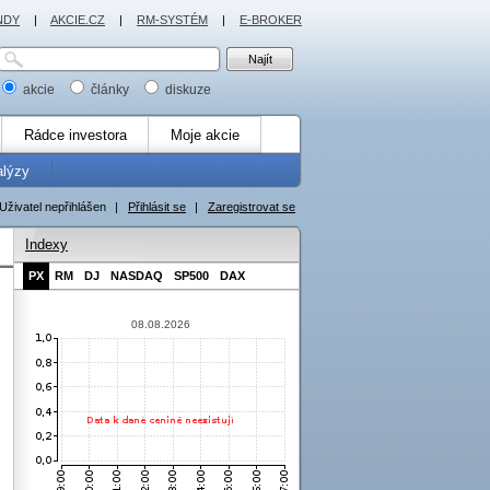
NDY
|
AKCIE.CZ
|
RM-SYSTÉM
|
E-BROKER
akcie
články
diskuze
Rádce investora
Moje akcie
alýzy
Uživatel nepřihlášen
|
Přihlásit se
|
Zaregistrovat se
Indexy
PX
RM
DJ
NASDAQ
SP500
DAX
08.08.2026