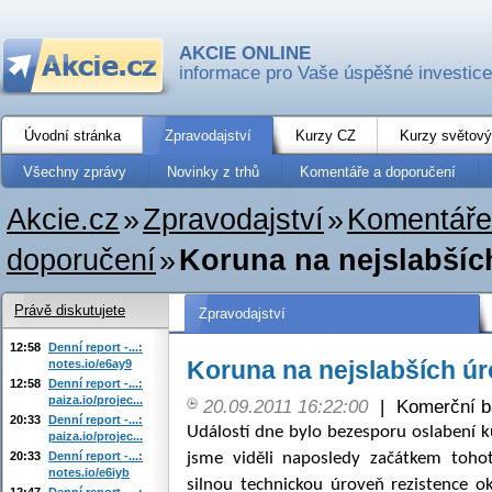
AKCIE ONLINE
informace pro Vaše úspěšné investice
Úvodní stránka
Zpravodajství
Kurzy CZ
Kurzy světový
Všechny zprávy
Novinky z trhů
Komentáře a doporučení
Akcie.cz
»
Zpravodajství
»
Komentáře
doporučení
»
Koruna na nejslabšíc
Právě diskutujete
Zpravodajství
12:58
Denní report -...:
Koruna na nejslabších úr
notes.io/e6ay9
12:58
Denní report -...:
paiza.io/projec...
20.09.2011 16:22:00
|
Komerční b
20:33
Denní report -...:
Událostí dne bylo bezesporu oslabení k
paiza.io/projec...
20:33
Denní report -...:
jsme viděli naposledy začátkem toho
notes.io/e6iyb
silnou technickou úroveň rezistence o
12:47
Denní report -...: