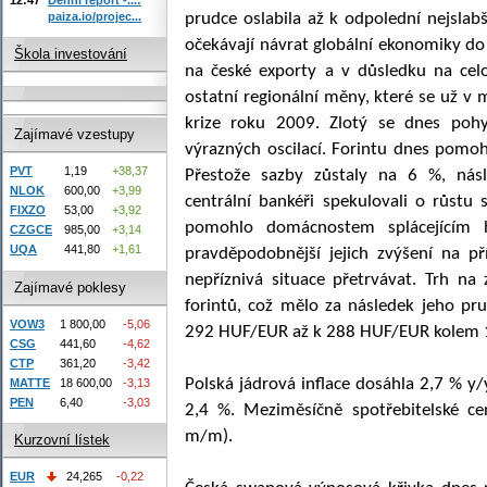
paiza.io/projec...
prudce oslabila až k odpolední nejslab
očekávají návrat globální ekonomiky do 
Škola investování
na české exporty a v důsledku na ce
ostatní regionální měny, které se už v
krize roku 2009. Zlotý se dnes po
Zajímavé vzestupy
výrazných oscilací. Forintu dnes pomo
PVT
1,19
+38,37
Přestože sazby zůstaly na 6 %, násl
NLOK
600,00
+3,99
centrální bankéři spekulovali o růstu 
FIXZO
53,00
+3,92
pomohlo domácnostem splácejícím 
CZGCE
985,00
+3,14
UQA
441,80
+1,61
pravděpodobnější jejich zvýšení na p
nepříznivá situace přetrvávat. Trh n
Zajímavé poklesy
forintů, což mělo za následek jeho pru
VOW3
1 800,00
-5,06
292 HUF/EUR až k 288 HUF/EUR kolem 1
CSG
441,60
-4,62
CTP
361,20
-3,42
Polská jádrová inflace dosáhla 2,7 % y/
MATTE
18 600,00
-3,13
PEN
6,40
-3,03
2,4 %. Meziměsíčně spotřebitelské c
m/m).
Kurzovní lístek
EUR
24,265
-0,22