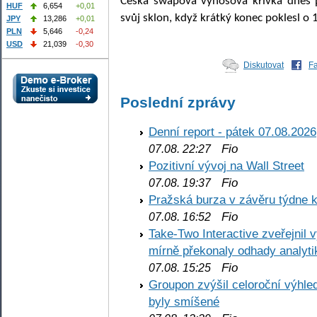
Česká swapová výnosová křivka dnes 
HUF
6,654
+0,01
svůj sklon, když krátký konec poklesl o 
JPY
13,286
+0,01
PLN
5,646
-0,24
USD
21,039
-0,30
Diskutovat
F
Poslední zprávy
Denní report - pátek 07.08.2026
Fio
07.08. 22:27
Pozitivní vývoj na Wall Street
Fio
07.08. 19:37
Pražská burza v závěru týdne k
Fio
07.08. 16:52
Take-Two Interactive zveřejnil 
mírně překonaly odhady analyti
Fio
07.08. 15:25
Groupon zvýšil celoroční výhl
byly smíšené