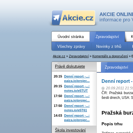
AKCIE ONLIN
informace pro 
Úvodní stránka
Zpravodajství
K
Všechny zprávy
Novinky z trhů
Akcie.cz
»
Zpravodajství
»
Komentáře a doporučení
»
Právě diskutujete
Zpravodajství
20:15
Denní report -...:
Denní report -
paiza.io/projec...
20:15
Denní report -...:
20.09.2011 21:5
notes.io/e5TUT
ČR: Pražská burza
17:50
Denní report -...:
šesti dnech, USA: S
paiza.io/projec...
17:50
Denní report -...:
notes.io/e5T61
Pražská bur
14:03
Denní report -...:
paiza.io/projec...
Popis trhu
Škola investování