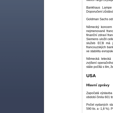
Bankhaus Lampe 
Doporučení zůstává 
Goldman Sachs odst
Německý koncern 
nejmenované franc
finanční zdraví fr
Siemens uložil cel
služeb ECB má je
francouzských bank
ve stabilitu evrops
Německá letecká 
zvýšení operačního
stále počítá s tím,
USA
Hlavní zprávy
Započatá výstavba 
období činila 601 ti
Počet vydaných sta
590 tis. a -1,8 %). 