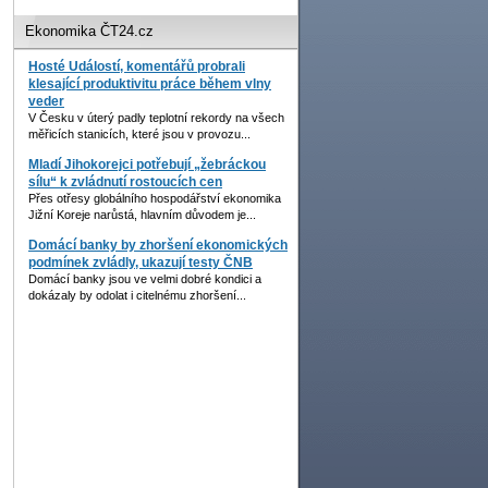
Ekonomika ČT24.cz
Hosté Událostí, komentářů probrali
klesající produktivitu práce během vlny
veder
V Česku v úterý padly teplotní rekordy na všech
měřicích stanicích, které jsou v provozu...
Mladí Jihokorejci potřebují „žebráckou
sílu“ k zvládnutí rostoucích cen
Přes otřesy globálního hospodářství ekonomika
Jižní Koreje narůstá, hlavním důvodem je...
Domácí banky by zhoršení ekonomických
podmínek zvládly, ukazují testy ČNB
Domácí banky jsou ve velmi dobré kondici a
dokázaly by odolat i citelnému zhoršení...