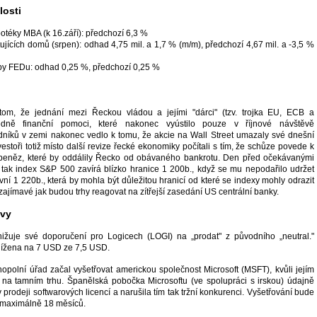
osti
otéky MBA (k 16.září): předchozí 6,3 %
ujících domů (srpen): odhad 4,75 mil. a 1,7 % (m/m), předchozí 4,67 mil. a -3,5 %
by FEDu: odhad 0,25 %, předchozí 0,25 %
tom, že jednání mezi Řeckou vládou a jejími "dárci" (tzv. trojka EU, ECB a
edně finanční pomoci, které nakonec vyústilo pouze v říjnové návštěvě
níků v zemi nakonec vedlo k tomu, že akcie na Wall Street umazaly své dnešní
nvestoři totiž místo další revize řecké ekonomiky počítali s tím, že schůze povede k
h peněz, které by oddálily Řecko od obávaného bankrotu. Den před očekávanými
ak index S&P 500 zavírá blízko hranice 1 200b., když se mu nepodařilo udržet
ní 1 220b., která by mohla být důležitou hranicí od které se indexy mohly odrazit
zajímavé jak budou trhy reagovat na zítřejší zasedání US centrální banky.
ávy
žuje své doporučení pro Logicech (LOGI) na „prodat" z původního „neutral."
nížena na 7 USD ze 7,5 USD.
opolní úřad začal vyšetřovat americkou společnost Microsoft (MSFT), kvůli jejím
na tamním trhu. Španělská pobočka Microsoftu (ve spolupráci s irskou) údajně
 v prodeji softwarových licencí a narušila tím tak tržní konkurenci. Vyšetřování bude
t maximálně 18 měsíců.