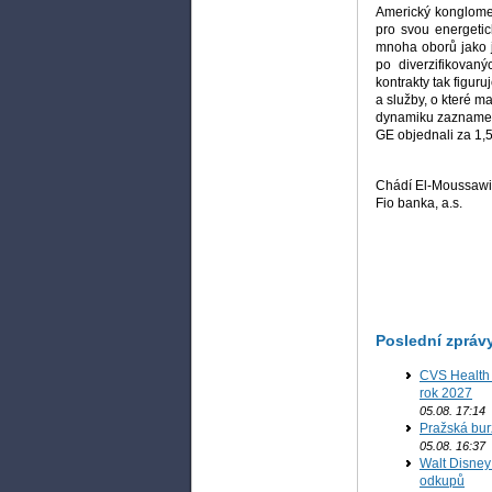
Americký konglomer
pro svou energetic
mnoha oborů jako j
po diverzifikovan
kontrakty tak figur
a služby, o které m
dynamiku zaznamená
GE objednali za 1,
Chádí El-Moussawi,
Fio banka, a.s.
Poslední zpráv
CVS Health 
rok 2027
05.08. 17:14
Pražská bur
05.08. 16:37
Walt Disney 
odkupů