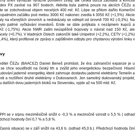
rhy dnes vymazali výrazné pondělní ztráty, tak česká burza zaostala a končila
ndex PX zavíral na 907 bodech. Aktivita byla patrná pouze na akciích ČEZu a
de se zobchodoval objem necelých 400 mil. Kč. Lépe se přitom dařilo Komerční
o opatrném začátku pod metou 3000 Kč nakonec zvedla k 3050 Kč (+1,5%). Akcie
y na včerejších úrovních a nedokázaly se odlepit od úrovně 700 Kč (-0,3%). Na
h bylo patrné vyčkávání investorů. Erste se dále potýkala s nezájmem kupců a
Kč (-1,75%). Akcie NWR zatím neúspěšně bojovaly o návrat nad 150 Kč, ale
ácely (+0,7%). V kladných číslech zakončili také Unipetrol (+2,2%), CETV (+1,2%)
4%), který profitoval ze zprávy o zajištěném odbytu pro chystanou výrobní linku v
ávy
ditel ČEZu (BAACEZ) Daniel Beneš prohlásil, že éra zahraniční expanze je u
se chce soustředit na český trh a zvýšit jeho energetickou bezpečnost. Hlavní
budování jaderné energetiky, které zahrnuje dostavbu jaderné elektrárny Temelín a
osti a rozšíření druhé elektrárny v Dukovanech. Jen samotný dukovanský projekt,
u dalších dvou jaderných bloků na Slovensku, vyjde až na 500 mld. Kč.
PPI se v srpnu meziměsíčně snížil o -0,3 % a meziročně vzrostl o 5,5 % ( odhad
dchozí hodnoty činí 0,7 % a 5,8 %.
sná situace) se v září snížil na 43,6 b. (odhad 45,0 b.). Předchozí hodnota činí