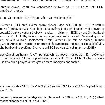
snižuje cílovou cenu pro Volkswagen (VOW3) na 151 EUR ze 190 EUR.
na úrovni „koupit."
ranil Commerzbank (CBK) ze svého „Conviction buy list."
Siemens (SIE) před dvěma týdny převedl více než 500 mil. EUR z účtů u
ouzské banky k ECB. Společnost k takovému kroku přistoupila kvůli obavám o
ancouzské banky a vyšším úrokovým sazbám nabízeným ECB. U centrální banky si
kem 4 až 6 mld. EUR, většinou ve formě jednotýdenních vkladů. Možnost využívat
n několik velkých společností. Krok Siemensu je tak po snížení ratingu
 Credit Agricole a Societe Generale další symbolickou ukázkou klesající důvěry
kého bankovního systému. Siemens ani ECB se k záležitosti nijak nevyjádřily.
společnost Lufthansa (LHA) po slabých srpnových výsledcích již neočekává
 zisku pro rok 2011. Ten v předchozím roce činil 876 mil. EUR. Společnost však
 že se zisk bude pohybovat ve vyšších stamilionových hodnotách.
v srpnu dosáhla 571 tis. a -5,0 % (m/m) (odhad 590 tis. a -2,3 %). V předchozím
s. a -2,3 %.
vebních povolení se ve stejném období zvýšil na 620 tis. a 3,2 % (m/m) (odhad
Předchozí hodnoty činí 601 tis. a -2,6 %.