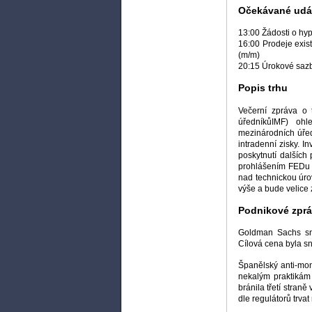
Očekávané udál
13:00 Žádosti o hyp
16:00 Prodeje exist
(m/m)
20:15 Úrokové saz
Popis trhu
Večerní zpráva o 
úředníkůIMF) ohl
mezinárodních úřed
intradenní zisky. I
poskytnutí dalšíc
prohlášením FEDu t
nad technickou úrov
výše a bude velice 
Podnikové zpr
Goldman Sachs sni
Cílová cena byla s
Španělský anti-mon
nekalým praktikám 
bránila třetí straně
dle regulátorů trva