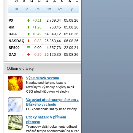
1d
5d
1m
3m
6m
1y
PX
+0,11
2 769,04
05.08.26
RM
+1,26
760,45
05.08.26
DJIA
+0,49
54 349,12
05.08.26
NASDAQ
-0,83
26 363,44
06.08.26
SP500
0,00
4 357,73
22.09.21
DAX
-0,29
26 126,30
05.08.26
Odborné články
Výsledková sezóna
Nasdaq pod tlakem, luxus s
rozdílnými výsledky a vývoj akcií
CSG před klíčovými výsledky
Varování před ropným šokem z
Blízkého východu
ECB ponechala sazby beze změny
Etický hazard v přímém
přenosu
Trumpovy další dokumenty odhalují
zběsilé tempo obchodování na burze