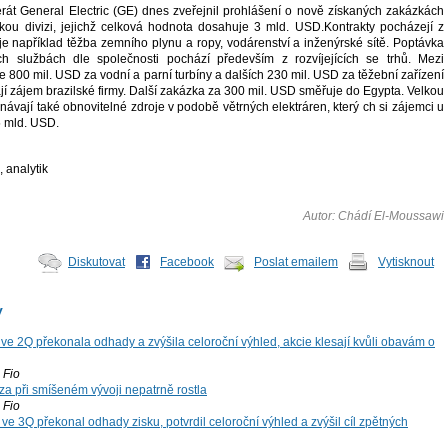
át General Electric (GE) dnes zveřejnil prohlášení o nově získaných zakázkách
kou divizi, jejichž celková hodnota dosahuje 3 mld. USD.Kontrakty pocházejí z
e například těžba zemního plynu a ropy, vodárenství a inženýrské sítě. Poptávka
ých službách dle společnosti pochází především z rozvíjejících se trhů. Mezi
uje 800 mil. USD za vodní a parní turbíny a dalších 230 mil. USD za těžební zařízení
ají zájem brazilské firmy. Další zakázka za 300 mil. USD směřuje do Egypta. Velkou
vají také obnovitelné zdroje v podobě větrných elektráren, který ch si zájemci u
5 mld. USD.
 analytik
Autor: Chádí El-Moussawi
Diskutovat
Facebook
Poslat emailem
Vytisknout
y
ve 2Q překonala odhady a zvýšila celoroční výhled, akcie klesají kvůli obavám o
Fio
za při smíšeném vývoji nepatrně rostla
Fio
ve 3Q překonal odhady zisku, potvrdil celoroční výhled a zvýšil cíl zpětných