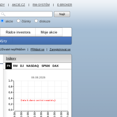
NDY
|
AKCIE.CZ
|
RM-SYSTÉM
|
E-BROKER
akcie
články
diskuze
Rádce investora
Moje akcie
alýzy
Uživatel nepřihlášen
|
Přihlásit se
|
Zaregistrovat se
Indexy
PX
RM
DJ
NASDAQ
SP500
DAX
06.08.2026