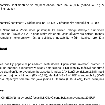
mický sentiment) se ve stejném období snížil na -43,3 b. (odhad -45 b.). V
inil -37,6 b.
ický sentiment) v září poklesl na -44,6 b. V předchozím období činil -40,0 b.
a Standard & Poors dnes přistoupila ke snížení ratingu italských dluhových
upeň na úroveň A z A+ s negativním výhledem. Jako důvody pro snížení ratingu
pomalující ekonomický růst a politickou nestabilitu vládní koalice premiéra
osti
s posílily popáté v posledních šesti dnech. Optimismus investorů pramení z
u na podporu ekonomiky ze strany amerického FEDu, který by měl své podpůrné
a po skončení jeho dvoudenního zasedání. Index DAX končí se ziskem 2,88% na 5
si vedl zejména Infineon (IFX +6,2%), Henkel (HEN3 +4,8%) a automobilky (MAN
). Opačným směrem míří jako jediná Lufthansa (LHA -4,4%), která zveřejnila
ávy
.ON (EOAN) na evropský focus list. Cílová cena byla stanovena na 20 EUR.
e své doporučení pro SAP (SAP) na „outperform" z původního „market perform."