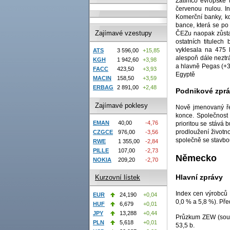
Zatímco evropské t
červenou nulou. I
Komerční banky, k
bance, která se p
Zajímavé vzestupy
ČEZu naopak zůstal
ostatních titulec
vyklesala na 475 
ATS
3 596,00
+15,85
alespoň dále neztr
KGH
1 942,60
+3,98
a hlavně Pegas (+3,
FACC
423,50
+3,93
Egyptě
MACIN
158,50
+3,59
ERBAG
2 891,00
+2,48
Podnikové zpr
Zajímavé poklesy
Nově jmenovaný ře
konce. Společnost 
EMAN
40,00
-4,76
prioritou se stává 
prodloužení životn
CZGCE
976,00
-3,56
společně se stavbo
RWE
1 355,00
-2,84
PILLE
107,00
-2,73
Německo
NOKIA
209,20
-2,70
Hlavní zprávy
Kurzovní lístek
Index cen výrobců 
EUR
24,190
+0,04
0,0 % a 5,8 %). Pře
HUF
6,679
+0,01
JPY
13,288
+0,44
Průzkum ZEW (souča
PLN
5,618
+0,01
53,5 b.