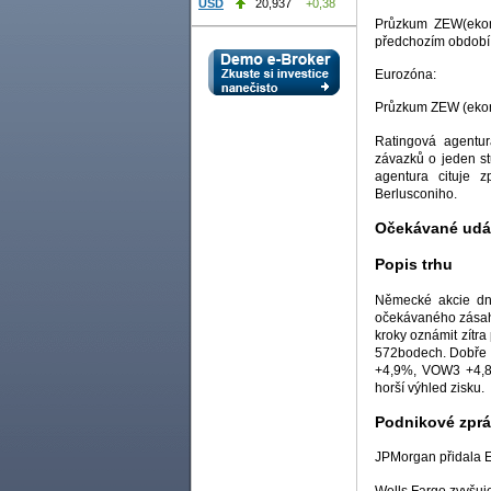
USD
20,937
+0,38
Průzkum ZEW(ekono
předchozím období č
Eurozóna:
Průzkum ZEW (ekonom
Ratingová agentur
závazků o jeden st
agentura cituje z
Berlusconiho.
Očekávané udál
Popis trhu
Německé akcie dne
očekávaného zásah
kroky oznámit zítr
572bodech. Dobře 
+4,9%, VOW3 +4,8%
horší výhled zisku.
Podnikové zpr
JPMorgan přidala E
Wells Fargo zvyšuj