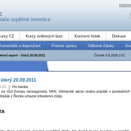
FIOFO
E
Vaše úspěšné investice
urzy CZ
Kurzy světových burz
Kurzovní lístek
Diskuse
Komentáře a doporučení
Firemní zprávy
Odborné články
An
Denní report - úterý 20.09.2011
Čtvrtek 6.8.2026 2:01
 úterý 20.09.2011
9:00
|
Fio banka
 na růst Evropy nereagovala, SRN: Německé akcie rostou popáté v posledních
trašák z Řecka umazal intradenní zisky
za