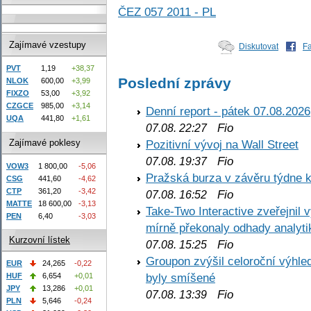
ČEZ 057 2011 - PL
Zajímavé vzestupy
Diskutovat
F
PVT
1,19
+38,37
Poslední zprávy
NLOK
600,00
+3,99
FIXZO
53,00
+3,92
CZGCE
985,00
+3,14
Denní report - pátek 07.08.2026
UQA
441,80
+1,61
Fio
07.08. 22:27
Zajímavé poklesy
Pozitivní vývoj na Wall Street
Fio
07.08. 19:37
VOW3
1 800,00
-5,06
Pražská burza v závěru týdne k
CSG
441,60
-4,62
CTP
361,20
-3,42
Fio
07.08. 16:52
MATTE
18 600,00
-3,13
Take-Two Interactive zveřejnil 
PEN
6,40
-3,03
mírně překonaly odhady analyti
Kurzovní lístek
Fio
07.08. 15:25
Groupon zvýšil celoroční výhl
EUR
24,265
-0,22
byly smíšené
HUF
6,654
+0,01
JPY
13,286
+0,01
Fio
07.08. 13:39
PLN
5,646
-0,24