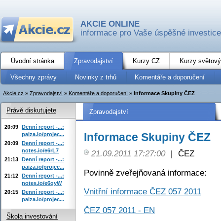
AKCIE ONLINE
informace pro Vaše úspěšné investice
Úvodní stránka
Zpravodajství
Kurzy CZ
Kurzy světový
Všechny zprávy
Novinky z trhů
Komentáře a doporučení
Akcie.cz
»
Zpravodajství
»
Komentáře a doporučení
»
Informace Skupiny ČEZ
Právě diskutujete
Zpravodajství
20:09
Denní report -...:
Informace Skupiny ČEZ
paiza.io/projec...
20:09
Denní report -...:
notes.io/e6rL7
21.09.2011 17:27:00
|
ČEZ
21:13
Denní report -...:
paiza.io/projec...
Povinně zveřejňovaná informace:
21:12
Denní report -...:
notes.io/e6qyW
Vnitřní informace ČEZ 057 2011
20:15
Denní report -...:
paiza.io/projec...
ČEZ 057 2011 - EN
Škola investování