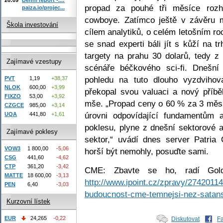
propad za pouhé tři měsíce rozho
paiza.io/projec...
cowboye. Zatímco ještě v závěru 
Škola investování
cílem analytiků, o celém letošním ro
se snad experti báli jít s kůží na tr
targety na prahu 30 dolarů, tedy z
Zajímavé vzestupy
scénáře béčkového sci-fi. Dnešn
pohledu na tuto dlouho vyzdviho
PVT
1,19
+38,37
NLOK
600,00
+3,99
překopal svou valuaci a nový příb
FIXZO
53,00
+3,92
mše. „Propad ceny o 60 % za 3 měsíc
CZGCE
985,00
+3,14
úrovni odpovídající fundamentům 
UQA
441,80
+1,61
poklesu, plyne z dnešní sektorové
Zajímavé poklesy
sektor,“ uvádí dnes server Patria
VOW3
1 800,00
-5,06
horší být nemohly, posuďte sami.
CSG
441,60
-4,62
CTP
361,20
-3,42
CME: Zbavte se ho, radí Gol
MATTE
18 600,00
-3,13
http://www.ipoint.cz/zpravy/2742011
PEN
6,40
-3,03
budoucnost-cme-temnejsi-nez-satan
Kurzovní lístek
EUR
24,265
-0,22
Diskutovat
F