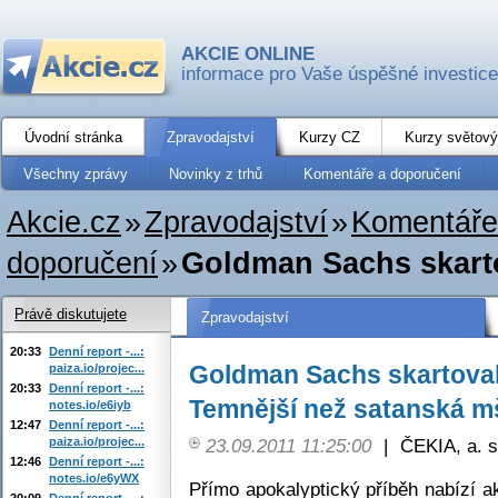
AKCIE ONLINE
informace pro Vaše úspěšné investice
Úvodní stránka
Zpravodajství
Kurzy CZ
Kurzy světový
Všechny zprávy
Novinky z trhů
Komentáře a doporučení
Akcie.cz
»
Zpravodajství
»
Komentáře
doporučení
»
Goldman Sachs skarto
Právě diskutujete
Zpravodajství
20:33
Denní report -...:
Goldman Sachs skartova
paiza.io/projec...
20:33
Denní report -...:
Temnější než satanská m
notes.io/e6iyb
12:47
Denní report -...:
paiza.io/projec...
23.09.2011 11:25:00
|
ČEKIA, a. s
12:46
Denní report -...:
notes.io/e6yWX
Přímo apokalyptický příběh nabízí 
20:09
Denní report -...: