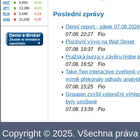
HUF
6,654
+0,01
JPY
13,286
+0,01
Poslední zprávy
PLN
5,646
-0,24
USD
21,039
-0,30
Denní report - pátek 07.08.2026
Fio
07.08. 22:27
Pozitivní vývoj na Wall Street
Fio
07.08. 19:37
Pražská burza v závěru týdne k
Fio
07.08. 16:52
Take-Two Interactive zveřejnil 
mírně překonaly odhady analyti
Fio
07.08. 15:25
Groupon zvýšil celoroční výhl
byly smíšené
Fio
07.08. 13:39
Copyright © 2025. Všechna práva